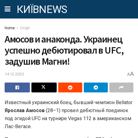
КИЇВNEWS
Home
Спорт
Амосов и анаконда. Украинец
успешно дебютировал в UFC,
задушив Магни!
A
14.12.2025
A
Известный украинский боец, бывший чемпион Bellator
Ярослав Амосов
(28–1) провел дебютный поединок
под эгидой UFC на турнире Vegas 112 в американском
Лас-Вегасе.