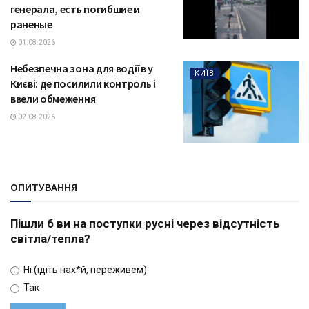
генерала, есть погибшие и
раненые
01.08.2026
Небезпечна зона для водіїв у
КИЇВ
Києві: де посилили контроль і
ввели обмеження
02.08.2026
ОПИТУВАННЯ
Пішли б ви на поступки русні через відсутність
світла/тепла?
Ні (ідіть нах*й, переживем)
Так