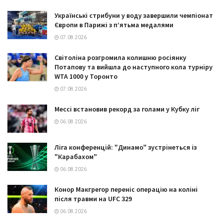
Українські стрибуни у воду завершили чемпіонат
Європи в Парижі з п’ятьма медалями
07.08.2026
Світоліна розгромила колишню росіянку
Потапову та вийшла до наступного кола турніру
WTA 1000 у Торонто
07.08.2026
Мессі встановив рекорд за голами у Кубку ліг
06.08.2026
Ліга конференцій: "Динамо" зустрінеться із
"Карабахом"
06.08.2026
Конор Макгрегор переніс операцію на коліні
після травми на UFC 329
06.08.2026