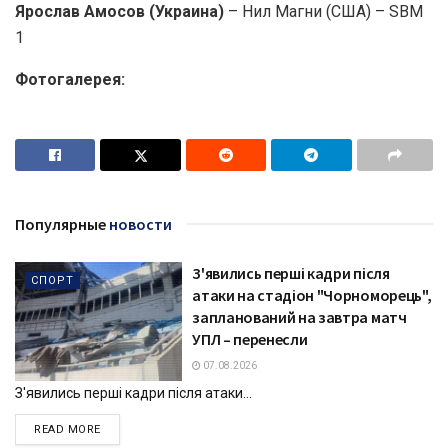
Ярослав Амосов (Украина)
– Нил Магни (США) – SBM
1
Фотогалерея:
Популярные
новости
З'явились перші кадри після
СПОРТ
атаки на стадіон "Чорноморець",
запланований на завтра матч
УПЛ – перенесли
07.08.2026
З'явились перші кадри після атаки...
DETAILS
READ MORE