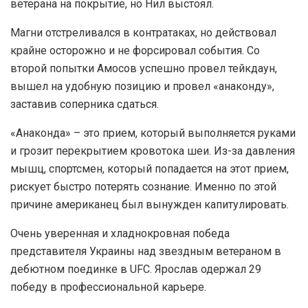
ветерана на покрытие, но Нил выстоял.
Магни отстреливался в контратаках, но действовал
крайне осторожно и не форсировал события. Со
второй попытки Амосов успешно провел тейкдаун,
вышел на удобную позицию и провел «анаконду»,
заставив соперника сдаться.
«Анаконда» – это прием, который выполняется руками
и грозит перекрытием кровотока шеи. Из-за давления
мышц, спортсмен, который попадается на этот прием,
рискует быстро потерять сознание. Именно по этой
причине американец был вынужден капитулировать.
Очень уверенная и хладнокровная победа
представителя Украины над звездным ветераном в
дебютном поединке в UFC. Ярослав одержал 29
победу в профессиональной карьере.