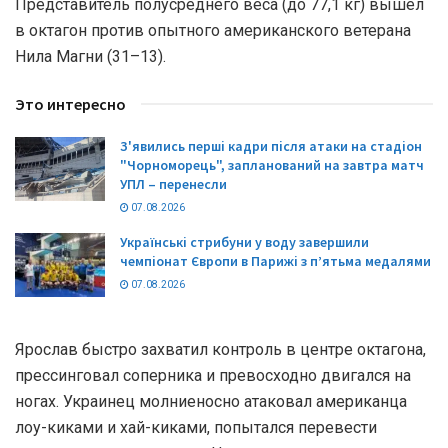
Представитель полусреднего веса (до 77,1 кг) вышел
в октагон против опытного американского ветерана
Нила Магни (31–13).
Это интересно
З'явились перші кадри після атаки на стадіон
"Чорноморець", запланований на завтра матч
УПЛ – перенесли
07.08.2026
Українські стрибуни у воду завершили
чемпіонат Європи в Парижі з п’ятьма медалями
07.08.2026
Ярослав быстро захватил контроль в центре октагона,
прессинговал соперника и превосходно двигался на
ногах. Украинец молниеносно атаковал американца
лоу-киками и хай-киками, попытался перевести