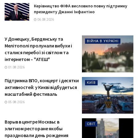
Керівництво ФІФА висловило повну підтримку
президенту Джанні Інфантіно
06.08.2026
У Донецьку, Бердянську та
ВІЙНА В УКРАЇНІ
Мелітополі пролунали вибухи і
сталися перебої зі світлом та
інтернетом – "АТЕШ"
01.08.2026
Підтримка ВПО, концерт і десятки
КИЇВ
активностей: у Києві відбудеться
масштабний фестиваль
05.08.2026
Взрыв в центре Москвы: в
СВІТ
элитном ресторане якобы
праздновали день рождения