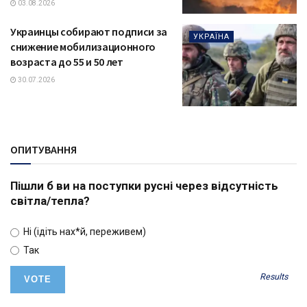
03.08.2026
Украинцы собирают подписи за
УКРАЇНА
снижение мобилизационного
возраста до 55 и 50 лет
30.07.2026
ОПИТУВАННЯ
Пішли б ви на поступки русні через відсутність
світла/тепла?
Ні (ідіть нах*й, переживем)
Так
Results