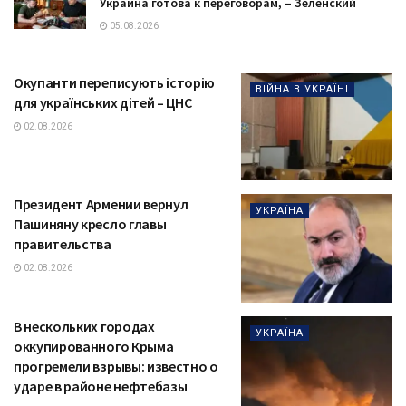
Украина готова к переговорам, – Зеленский
05.08.2026
Окупанти переписують історію
ВІЙНА В УКРАЇНІ
для українських дітей – ЦНС
02.08.2026
Президент Армении вернул
УКРАЇНА
Пашиняну кресло главы
правительства
02.08.2026
В нескольких городах
УКРАЇНА
оккупированного Крыма
прогремели взрывы: известно о
ударе в районе нефтебазы