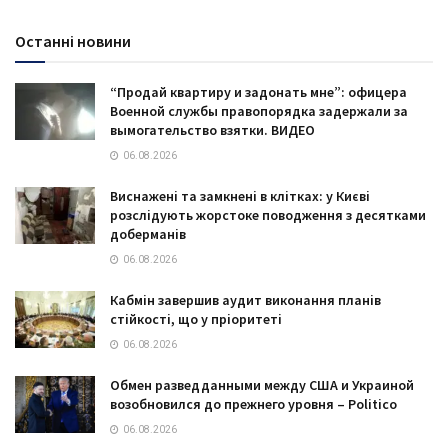
Останні новини
“Продай квартиру и задонать мне”: офицера
Военной службы правопорядка задержали за
вымогательство взятки. ВИДЕО
06.08.2026
Виснажені та замкнені в клітках: у Києві
розслідують жорстоке поводження з десятками
доберманів
06.08.2026
Кабмін завершив аудит виконання планів
стійкості, що у пріоритеті
06.08.2026
Обмен разведданными между США и Украиной
возобновился до прежнего уровня – Politico
06.08.2026