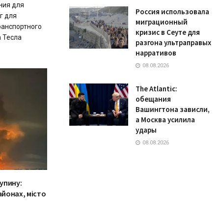
ния для
Россия использовала
г для
миграционный
ранспортного
кризис в Сеуте для
а Тесла
разгона ультраправых
нарративов
08.08.2026
The Atlantic:
обещания
Вашингтона зависли,
а Москва усилила
удары
08.08.2026
 упину:
айонах, місто