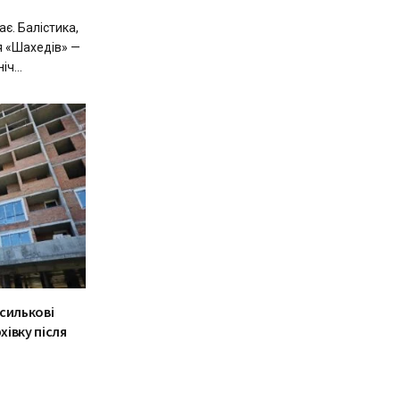
є. Балістика,
ля «Шахедів» —
ч...
асилькові
івку після