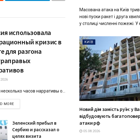
Масована атака на Київ трива
нові пуски ракет і друга хви
у столиці численні пожежі. У ні
сия использовала
рационный кризис в
КИЇВ
е для разгона
траправых
ративов
.2026
 несколько часов нарративы о...
DETAILS
AD MORE
Новий дім замість руїн: у В
відбудовують багатоповерх
атаки рф
Зеленский прибыл в
Сербию и рассказал о
05.08.2026
целях визита