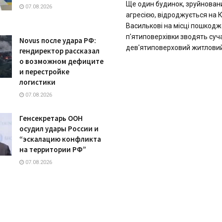
Ще один будинок, зруйнован
07.08.2026
агресією, відроджується на К
Василькові на місці пошкодж
п'ятиповерхівки зводять суч
Novus после удара РФ:
дев'ятиповерховий житловий 
гендиректор рассказал
о возможном дефиците
и перестройке
логистики
07.08.2026
Генсекретарь ООН
осудил удары России и
“эскалацию конфликта
на территории РФ”
07.08.2026