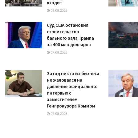
входит
08.08.2026
Суд США остановил
строительство
бального зала Трампа
за 400 млн долларов
07.08.2026
За год никто из бизнеса
не жаловался на
давление официально:
интервью с
заместителем
Генпрокурора Крымом
07.08.2026