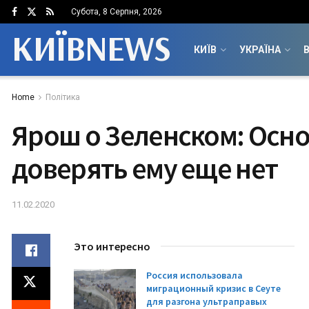
Субота, 8 Серпня, 2026
КИЇВNEWS
КИЇВ
УКРАЇНА
В
Home
Політика
Ярош о Зеленском: Осн
доверять ему еще нет
11.02.2020
Это интересно
Россия использовала
миграционный кризис в Сеуте
для разгона ультраправых