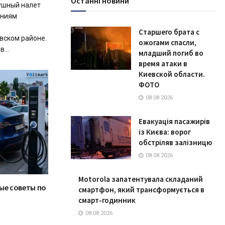
Останні новини
ушный налет
ениям
Старшего брата с
вском районе.
ожогами спасли,
...
младший погиб во
время атаки в
Киевской области.
ФОТО
08.08.2026
Евакуація пасажирів
із Києва: ворог
обстріляв залізницю
08.08.2026
Motorola запатентувала складаний
ые советы по
смартфон, який трансформується в
смарт-годинник
08.08.2026