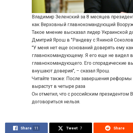
Владимир Зеленский за 8 месяцев президент
как Верховный главнокомандующий Вооруж
Такое мнение высказал лидер Украинской 
Дмитрий Ярош в "Рандеву с Яниной Соколов
"У меня нет еще оснований доверять ему ка
главнокомандующему. Я его еще не видел в
главнокомандующего. Его спорадические в
внушают доверия", – сказал Ярош.
Читайте также: После завершения реформы
вырастут в четыре раза
Он отметил, что с российским президентом
договориться нельзя.
Share
11
Tweet
7
Share