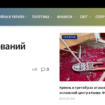
ІЙНА В УКРАЇНІ
ПОЛІТИКА
ФІНАНСИ
СВІТ
СПОР
УКРАЇНА
ований
A
0
A
Кремль в третий раз атако
исламский центр в Киеве. 
02.08.2026