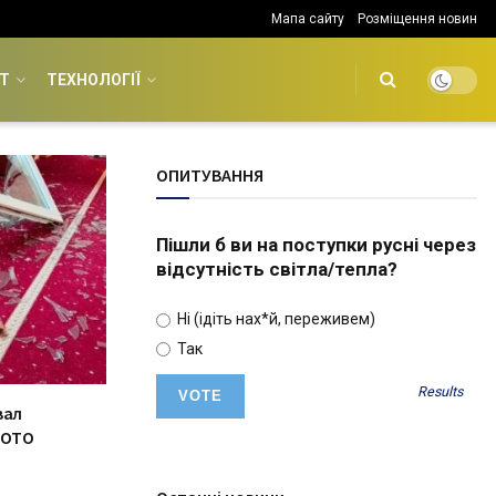
Мапа сайту
Розміщення новин
Т
ТЕХНОЛОГІЇ
ОПИТУВАННЯ
Пішли б ви на поступки русні через
відсутність світла/тепла?
Ні (ідіть нах*й, переживем)
Так
Results
вал
ФОТО