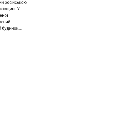
ий російською
иївщині. У
еної
асний
будинок....