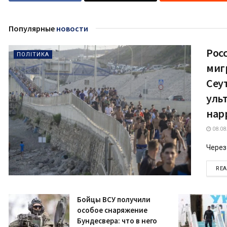
Популярные
новости
Рос
ПОЛІТИКА
миг
Сеут
уль
нар
08.08
Через
RE
Бойцы ВСУ получили
особое снаряжение
Бундесвера: что в него