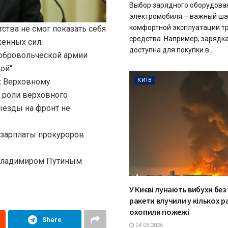
Выбор зарядного оборудова
электромобиля – важный ша
комфортной эксплуатации т
ства не смог показать себя
средства. Например, зарядк
енных сил.
доступна для покупки в...
добровольческой армии
ой".
к Верховному
КИЇВ
 роли верховного
ыезды на фронт не
 зарплаты прокуроров
 Владимиром Путиным
У Києві лунають вибухи без
ракети влучили у кількох р
охопили пожежі
Share
04.08.2026