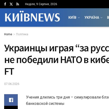
Неділя, 9 Серпня, 2026
КИЇВNEWS
КИЇВ
УКРАЇНА
В
Home
Політика
Украинцы играя “за рус
не победили НАТО в киб
FT
07.06.2026
Учения длились три дня – симулировали блэ
банковской системы