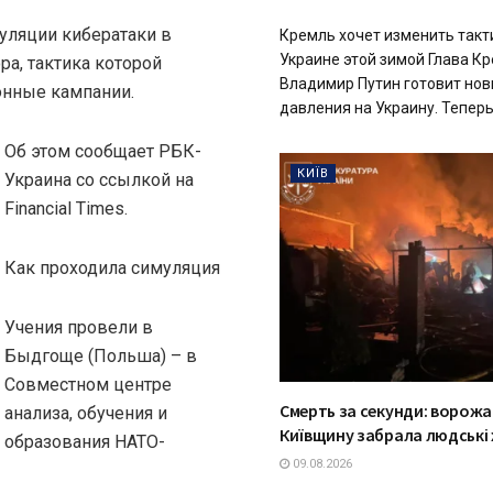
уляции кибератаки в
Кремль хочет изменить такт
Украине этой зимой Глава К
ра, тактика которой
Владимир Путин готовит нов
нные кампании.
давления на Украину. Теперь.
Об этом сообщает РБК-
КИЇВ
Украина со ссылкой на
Financial Times.
Как проходила симуляция
Учения провели в
Быдгоще (Польша) – в
Совместном центре
Смерть за секунди: ворожа
анализа, обучения и
Київщину забрала людські
образования НАТО-
09.08.2026