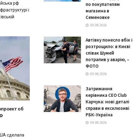
ійська рф
по покупателям
фраструктурі і
магазина в
ївській
Семеновке
09.08.2026
Автівку понесло вбік і
розтрощило: в Києві
співак Шумей
потрапив у аварію, –
ФОТО
09.08.2026
Затримання
керівника CEO Club
Карчука: нові деталі
справи в ексклюзиві
опроект об
РБК-Україна
РФ
09.08.2026
США сделала