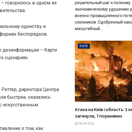
 – говорилось в одном из
решительный шаг к полному
экономическому удушению р
вительства.
военно-промышленного поте
союзников. Одобренный зак
нальному единству и
масштабный...
 формах беспорядков.
КИЇВ
о дезинформации – Карти
х сценариях.
Реттер, директора Центра
ли быстрее, оказались
 с искусственным
Атака на Київ і область: 3 
загинули, 7 поранених
08.08.2026
авление о том, как