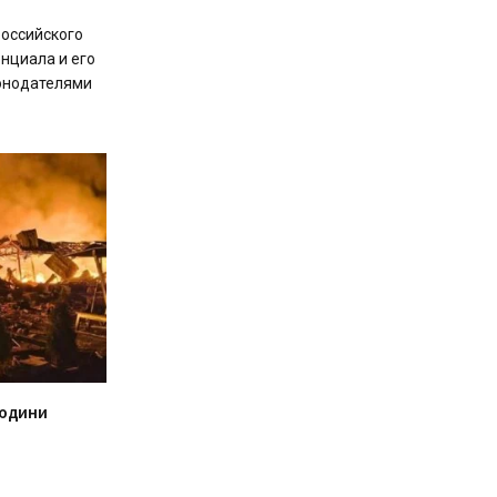
оссийского
нциала и его
онодателями
людини