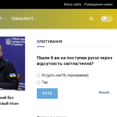
Мапа сайту
Розміщення новин
Т
ТЕХНОЛОГІЇ
ОПИТУВАННЯ
Пішли б ви на поступки русні через
відсутність світла/тепла?
Ні (ідіть нах*й, переживем)
Так
Results
ней без
овый план