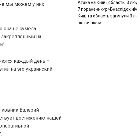
Атака на Київ і область: 3 л
ане мы можем у них
7 поранених<p>Внаслідок ніч
Київ та область загинули 3 
включаючи...
о она не сумела
 закрепленный на
".
яются каждый день –
ветил на это украинский
олковник Валерий
бствует достижению нашей
 оперативной
.