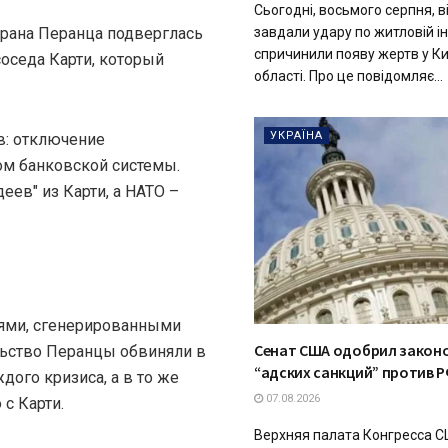
Сьогодні, восьмого серпня, в
завдали удару по житловій ін
рана Перанца подверглась
спричинили появу жертв у Ки
соседа Карти, который
області. Про це повідомляє...
УКРАЇНА
в: отключение
ом банковской системы.
еев" из Карти, а НАТО –
иями, сгенерированными
Сенат США одобрил закон
льство Перанцы обвиняли в
“адских санкций” против 
дого кризиса, а в то же
07.08.2026
с Карти.
Верхняя палата Конгресса 