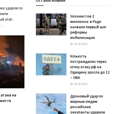
Останні новини
ику ударов по
ремля
Уклонистов 2
ый этап
миллиона: в Раде
..
назвали первый шаг
реформы
мобилизации
09.08.2026
Кількість
постраждалих через
нічну атаку рф на
Одещину зросла до 12
– ОВА
09.08.2026
 атака на
Дроновый удар по
 життя
мирным людям:
российские
оккупанты ударили