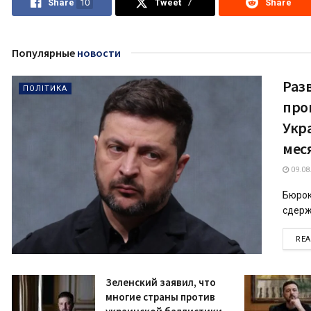
Share
10
Tweet
7
Share
Популярные
новости
Раз
ПОЛІТИКА
про
Укр
мес
09.08
Бюрок
сдерж
RE
Зеленский заявил, что
многие страны против