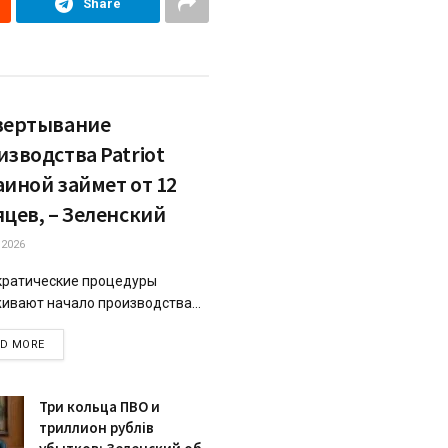
Share
вертывание
изводства Patriot
аиной займет от 12
яцев, – Зеленский
.2026
ратические процедуры
ивают начало производства...
DETAILS
AD MORE
Три кольца ПВО и
триллион рублів