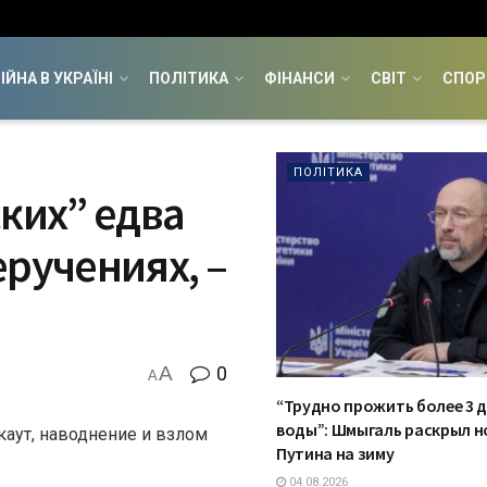
ІЙНА В УКРАЇНІ
ПОЛІТИКА
ФІНАНСИ
СВІТ
СПОР
ПОЛІТИКА
ских” едва
еручениях, –
A
0
A
“Трудно прожить более 3 д
воды”: Шмыгаль раскрыл н
каут, наводнение и взлом
Путина на зиму
04.08.2026