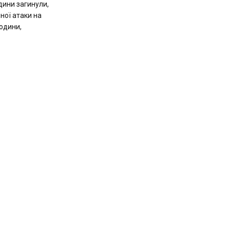
юдини загинули,
ної атаки на
людини,