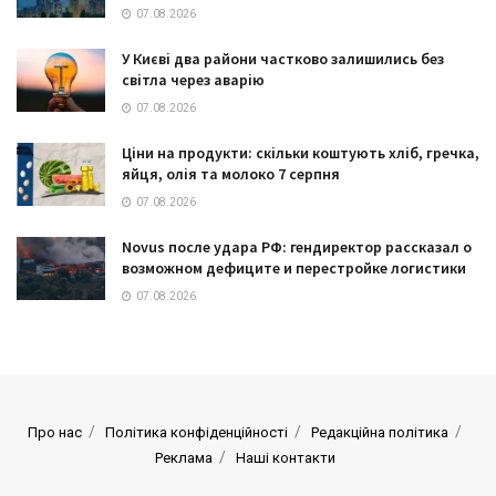
07.08.2026
У Києві два райони частково залишились без
світла через аварію
07.08.2026
Ціни на продукти: скільки коштують хліб, гречка,
яйця, олія та молоко 7 серпня
07.08.2026
Novus после удара РФ: гендиректор рассказал о
возможном дефиците и перестройке логистики
07.08.2026
Про нас
Політика конфіденційності
Редакційна політика
Реклама
Наші контакти