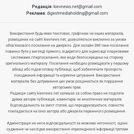
Редакція:
kievnews.net@gmail.com
Реклама:
digestmediaholding@gmail.com
Використання будь-яких текстових, графічних чи інших матеріалів,
розміщених на сайті kievnews.net, дозволяється виключно за умови
обов’язкового посилання на джерело. Для онлайн-ЗМІ таке посилання
повинно бути у вигляді прямого, відкритого для індексації пошуковими
системами гіперпосилання, яке веде безпосередньо на сторінку
оригінального матеріалу. Посилання необхідно розміщувати у першому
абзаці або підзаголовку публікації, щоб забезпечити прозорість
походження інформації та коректне цитування. Використання
матеріалів без дотримання цих умов розцінюється як порушення
авторських прав.
Редакція сайту kievnews.net залишає за собою право не поділяти
думки авторів публікацій, коментарів чи аналітичних матеріалів.
Відповідальність за зміст статей, що передруковуються, повністю
покладається на їхніх авторів або джерела первинного розміщення.
Адміністрація не несе відповідальності за можливі неточності, оцінні
судження чи наслідки використання оприлюдненої інформації третіми