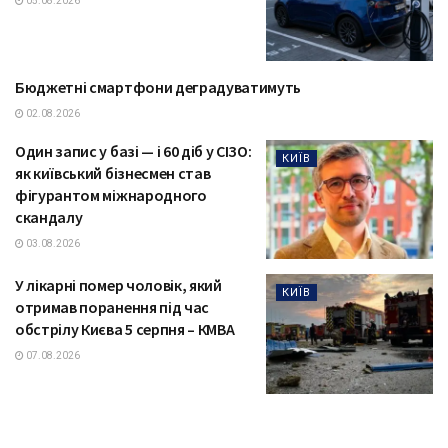
05.08.2026
Бюджетні смартфони деградуватимуть
ТЕХНОЛОГІЇ
02.08.2026
Один запис у базі — і 60 діб у СІЗО:
КИЇВ
як київський бізнесмен став
фігурантом міжнародного
скандалу
03.08.2026
У лікарні помер чоловік, який
КИЇВ
отримав поранення під час
обстрілу Києва 5 серпня – КМВА
07.08.2026