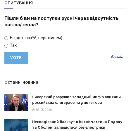
ОПИТУВАННЯ
Пішли б ви на поступки русні через відсутність
світла/тепла?
Ні (ідіть нах*й, переживем)
Так
Results
Останні новини
Сикорский разрушил западный миф о влиянии
российских олигархов на диктатора
07.08.2026
Несподіваний блекаут в Києві: частина Подолу
та Оболоні залишилася без електрики