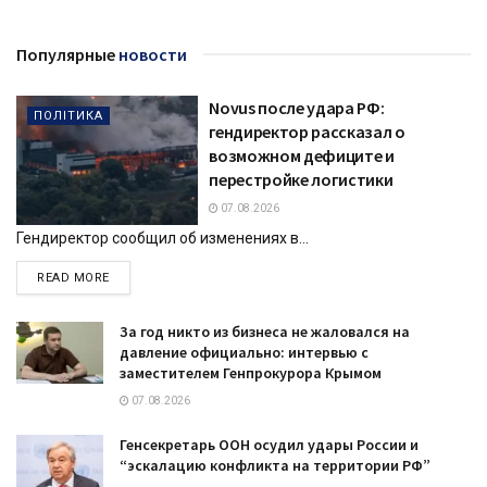
Популярные
новости
Novus после удара РФ:
ПОЛІТИКА
гендиректор рассказал о
возможном дефиците и
перестройке логистики
07.08.2026
Гендиректор сообщил об изменениях в...
DETAILS
READ MORE
За год никто из бизнеса не жаловался на
давление официально: интервью с
заместителем Генпрокурора Крымом
07.08.2026
Генсекретарь ООН осудил удары России и
“эскалацию конфликта на территории РФ”