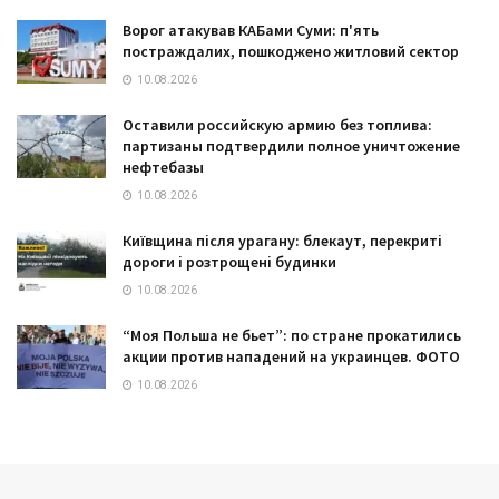
Ворог атакував КАБами Суми: п'ять
постраждалих, пошкоджено житловий сектор
10.08.2026
Оставили российскую армию без топлива:
партизаны подтвердили полное уничтожение
нефтебазы
10.08.2026
Київщина після урагану: блекаут, перекриті
дороги і розтрощені будинки
10.08.2026
“Моя Польша не бьет”: по стране прокатились
акции против нападений на украинцев. ФОТО
10.08.2026