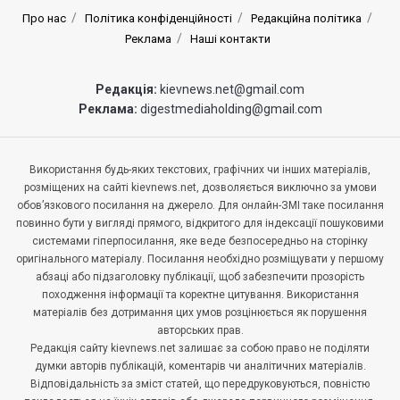
Про нас
Політика конфіденційності
Редакційна політика
Реклама
Наші контакти
Редакція:
kievnews.net@gmail.com
Реклама:
digestmediaholding@gmail.com
Використання будь-яких текстових, графічних чи інших матеріалів,
розміщених на сайті kievnews.net, дозволяється виключно за умови
обов’язкового посилання на джерело. Для онлайн-ЗМІ таке посилання
повинно бути у вигляді прямого, відкритого для індексації пошуковими
системами гіперпосилання, яке веде безпосередньо на сторінку
оригінального матеріалу. Посилання необхідно розміщувати у першому
абзаці або підзаголовку публікації, щоб забезпечити прозорість
походження інформації та коректне цитування. Використання
матеріалів без дотримання цих умов розцінюється як порушення
авторських прав.
Редакція сайту kievnews.net залишає за собою право не поділяти
думки авторів публікацій, коментарів чи аналітичних матеріалів.
Відповідальність за зміст статей, що передруковуються, повністю