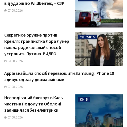
від ударів по Wildberries, – СЗР
07.08.2026
Секретное оружие против
УКРАЇНА
Кремля: трампистка Лора Лумер
нашла радикальный способ
устранить Путина. ВИДЕО
03.08.2026
Apple знайшла спосіб перевершити Samsung: iPhone 20
ТЕХНОЛОГІЇ
здивує одразу двома змінами
07.08.2026
Несподіваний блекаут в Києві:
КИЇВ
частина Подолу та Оболоні
залишилася без електрики
07.08.2026