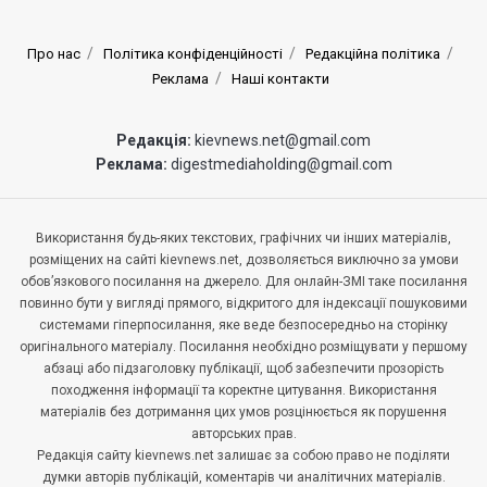
Про нас
Політика конфіденційності
Редакційна політика
Реклама
Наші контакти
Редакція:
kievnews.net@gmail.com
Реклама:
digestmediaholding@gmail.com
Використання будь-яких текстових, графічних чи інших матеріалів,
розміщених на сайті kievnews.net, дозволяється виключно за умови
обов’язкового посилання на джерело. Для онлайн-ЗМІ таке посилання
повинно бути у вигляді прямого, відкритого для індексації пошуковими
системами гіперпосилання, яке веде безпосередньо на сторінку
оригінального матеріалу. Посилання необхідно розміщувати у першому
абзаці або підзаголовку публікації, щоб забезпечити прозорість
походження інформації та коректне цитування. Використання
матеріалів без дотримання цих умов розцінюється як порушення
авторських прав.
Редакція сайту kievnews.net залишає за собою право не поділяти
думки авторів публікацій, коментарів чи аналітичних матеріалів.