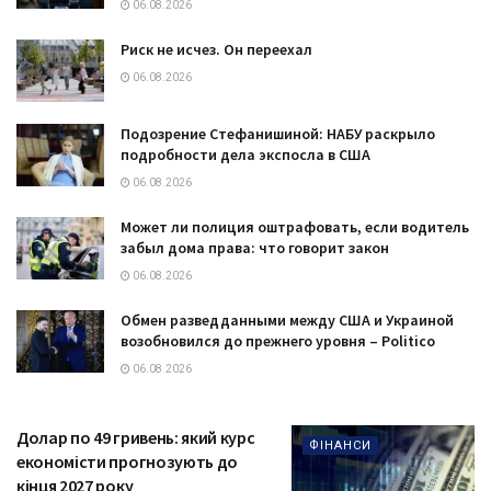
06.08.2026
Риск не исчез. Он переехал
06.08.2026
Подозрение Стефанишиной: НАБУ раскрыло
подробности дела экспосла в США
06.08.2026
Может ли полиция оштрафовать, если водитель
забыл дома права: что говорит закон
06.08.2026
Обмен разведданными между США и Украиной
возобновился до прежнего уровня – Politico
06.08.2026
Долар по 49 гривень: який курс
ФІНАНСИ
економісти прогнозують до
кінця 2027 року