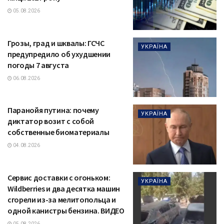
05.08.2026
Грозы, град и шквалы: ГСЧС
УКРАЇНА
предупредило об ухудшении
погоды 7 августа
06.08.2026
Паранойя путина: почему
УКРАЇНА
диктатор возит с собой
собственные биоматериалы
04.08.2026
Сервис доставки с огоньком:
УКРАЇНА
Wildberries и два десятка машин
сгорели из-за мелитопольца и
одной канистры бензина. ВИДЕО
05.08.2026