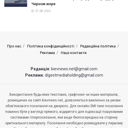
Черном море
07.08.2026
Про нас
Політика конфіденційності
Редакційна політика
Реклама
Наші контакти
Редакція:
kievnews.net@gmail.com
Реклама:
digestmediaholding@gmail.com
Використання будь-яких текстових, графічних чи інших матеріалів,
розміщених на сайті kievnews.net, дозволяється виключно за умови
обов’язкового посилання на джерело. Для онлайн-ЗМІ таке посилання
повинно бути у вигляді прямого, відкритого для індексації пошуковими
системами гіперпосилання, яке веде безпосередньо на сторінку
оригінального матеріалу. Посилання необхідно розміщувати у першому