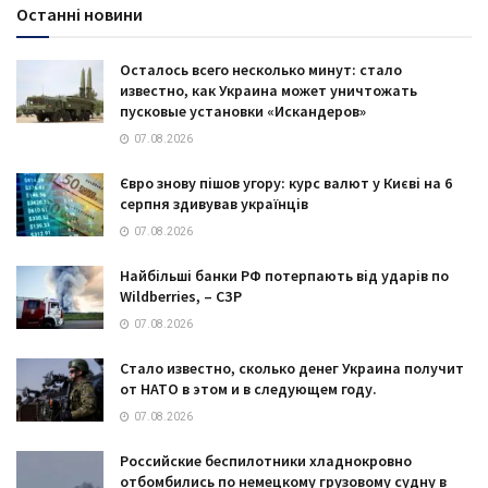
Останні новини
Осталось всего несколько минут: стало
известно, как Украина может уничтожать
пусковые установки «Искандеров»
07.08.2026
Євро знову пішов угору: курс валют у Києві на 6
серпня здивував українців
07.08.2026
Найбільші банки РФ потерпають від ударів по
Wildberries, – СЗР
07.08.2026
Стало известно, сколько денег Украина получит
от НАТО в этом и в следующем году.
07.08.2026
Российские беспилотники хладнокровно
отбомбились по немецкому грузовому судну в