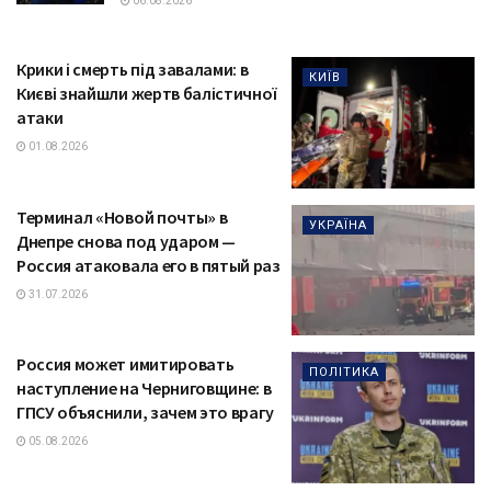
06.08.2026
Крики і смерть під завалами: в
КИЇВ
Києві знайшли жертв балістичної
атаки
01.08.2026
Терминал «Новой почты» в
УКРАЇНА
Днепре снова под ударом —
Россия атаковала его в пятый раз
31.07.2026
Россия может имитировать
ПОЛІТИКА
наступление на Черниговщине: в
ГПСУ объяснили, зачем это врагу
05.08.2026