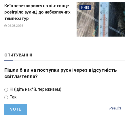
Київ перетворився на піч: сонце
КИЇВ
розігріло вулиці до небезпечних
температур
06.08.2026
ОПИТУВАННЯ
Пішли б ви на поступки русні через відсутність
світла/тепла?
Ні (ідіть нах*й, переживем)
Так
Results