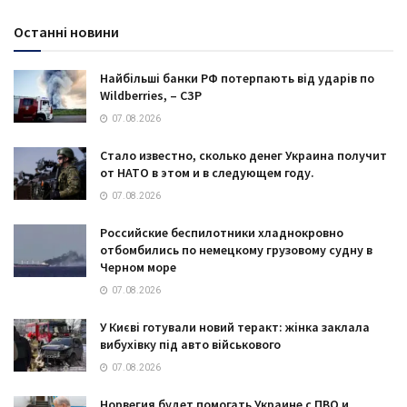
Останні новини
Найбільші банки РФ потерпають від ударів по
Wildberries, – СЗР
07.08.2026
Стало известно, сколько денег Украина получит
от НАТО в этом и в следующем году.
07.08.2026
Российские беспилотники хладнокровно
отбомбились по немецкому грузовому судну в
Черном море
07.08.2026
У Києві готували новий теракт: жінка заклала
вибухівку під авто військового
07.08.2026
Норвегия будет помогать Украине с ПВО и