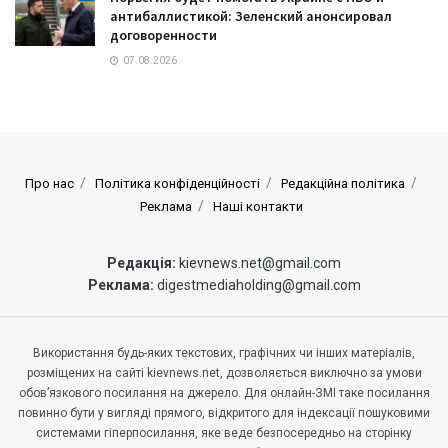
антибаллистикой: Зеленский анонсировал
договоренности
07.08.2026
Про нас
Політика конфіденційності
Редакційна політика
Реклама
Наші контакти
Редакція:
kievnews.net@gmail.com
Реклама:
digestmediaholding@gmail.com
Використання будь-яких текстових, графічних чи інших матеріалів,
розміщених на сайті kievnews.net, дозволяється виключно за умови
обов’язкового посилання на джерело. Для онлайн-ЗМІ таке посилання
повинно бути у вигляді прямого, відкритого для індексації пошуковими
системами гіперпосилання, яке веде безпосередньо на сторінку