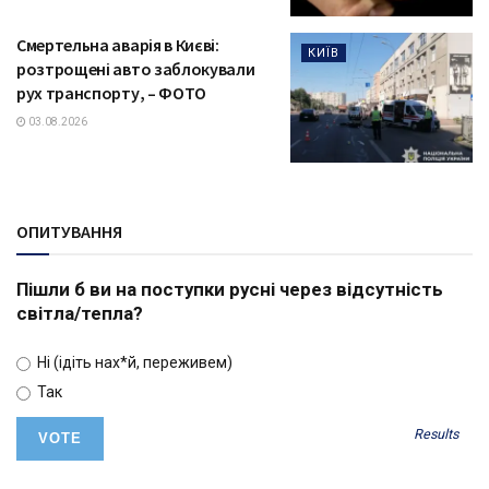
Смертельна аварія в Києві:
КИЇВ
розтрощені авто заблокували
рух транспорту, – ФОТО
03.08.2026
ОПИТУВАННЯ
Пішли б ви на поступки русні через відсутність
світла/тепла?
Ні (ідіть нах*й, переживем)
Так
Results