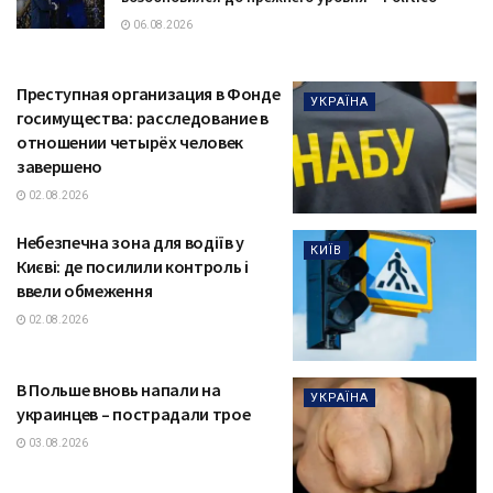
06.08.2026
Преступная организация в Фонде
УКРАЇНА
госимущества: расследование в
отношении четырёх человек
завершено
02.08.2026
Небезпечна зона для водіїв у
КИЇВ
Києві: де посилили контроль і
ввели обмеження
02.08.2026
В Польше вновь напали на
УКРАЇНА
украинцев – пострадали трое
03.08.2026