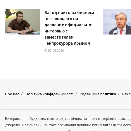
За год никто из бизнеса
не жаловался на
давление официально:
интервью с
заместителем
Генпрокурора Крымом
07.08.2026
Про нас
Політика конфіденційності
Редакційна політика
Рекл
Використання будь-яких текстових, графічних чи інших матеріалів, розмі
джерело. Для онлайн-ЗМІ таке посилання повинно бути у вигляді прямого