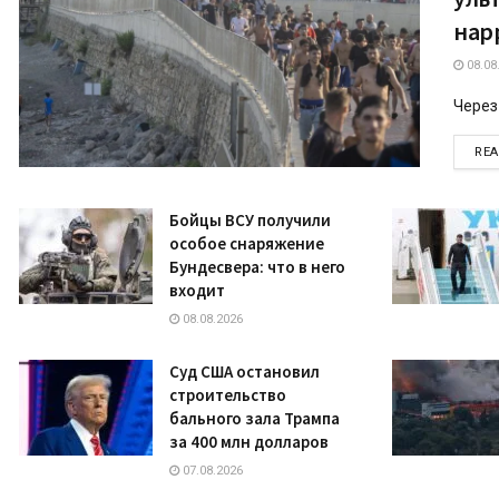
нар
08.08
Через
RE
Бойцы ВСУ получили
особое снаряжение
Бундесвера: что в него
входит
08.08.2026
Суд США остановил
строительство
бального зала Трампа
за 400 млн долларов
07.08.2026