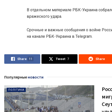
В отдельном материале РБК-Украина собрал
вражеского удара.
Срочные и важные сообщения о войне Росси
на канале РБК-Украина в Telegram.
Share
11
Tweet
7
Share
Популярные
новости
Рос
ПОЛІТИКА
миг
Сеут
уль