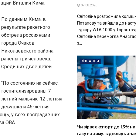
ации Виталия Кима.
07.08.2026
Світоліна розгромила колиш
По данным Кима, в
Потапову та вийшла до наст
результате ракетного
турніру WTA 1000 у Торонто<
обстрела россиянами
Світоліна перемогла Анаста
города Очаков
з...
Николаевского района
ранены три человека.
ФІНАНСИ
Среди них двое детей.
"По состоянию на сейчас,
госпитализированы 7-
летний мальчик, 12-летняя
девушка и 46-летняя
ощь, у всех пострадавших
ва ОВА.
Чи зірве експорт до 15% н
газу на зиму: відповідь ана