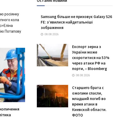
Останні новини
ню росіянку
Samsung більше не приховує Galaxy S26
упного кола
FE: з’явилися найдетальніші
p>Еліна
зображення
сію Потапову
08.08.2026
Експорт зерна з
України може
скоротитися на 53%
через атаки РФ на
порти, – Bloomberg
08.08.2026
Старшего брата с
ожогами спасли,
младший погиб во
время атаки в
акопичення
Киевской области.
літика
ФОТО