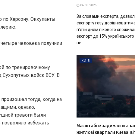
06.08.2026
За словами експерта, дозвол
р по Херсону. Оккупанты
експорту газу дорівнюватим
ллерию.
п’яти дням пікового спожив
експорт до 15% українського
не...
 четыре человека получили
КИЇВ
той по тренировочному
 Сухопутных войск ВСУ. В
 произошел тогда, когда на
ащими, однако,
душной тревоги были
о позволило избежать
Масштабне задимлення на
житлові квартали Києва: в