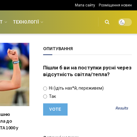
Мапа сайту
Розміщення новин
Т
ТЕХНОЛОГІЇ
ОПИТУВАННЯ
Пішли б ви на поступки русні через
відсутність світла/тепла?
Ні (ідіть нах*й, переживем)
Так
Results
лишню
шла до
TA 1000 у