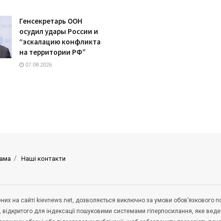
Генсекретарь ООН
осудил удары России и
“эскалацию конфликта
на территории РФ”
07.08.2026
ама
Наші контакти
щених на сайті kievnews.net, дозволяється виключно за умови обов’язкового 
, відкритого для індексації пошуковими системами гіперпосилання, яке вед