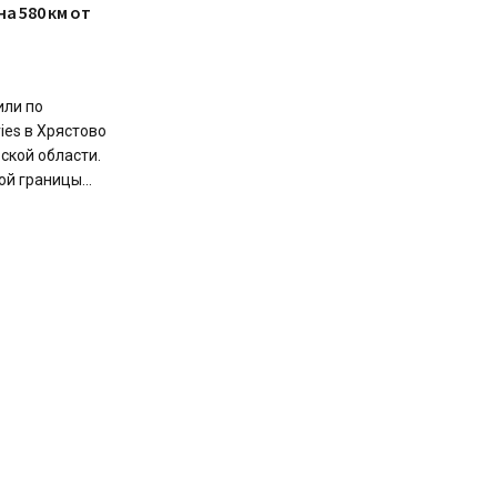
а 580 км от
или по
ies в Хрястово
ской области.
й границы...