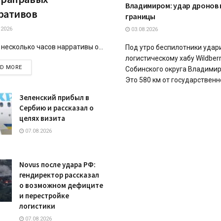
Владимиром: удар дронов н
ративов
границы
.2026
03.08.2026
 несколько часов нарративы о...
Под утро беспилотники удар
логистическому хабу Wildberr
DETAILS
AD MORE
Собинского округа Владимир
Это 580 км от государственно
Зеленский прибыл в
Сербию и рассказал о
целях визита
07.08.2026
Novus после удара РФ:
гендиректор рассказал
о возможном дефиците
и перестройке
логистики
07.08.2026