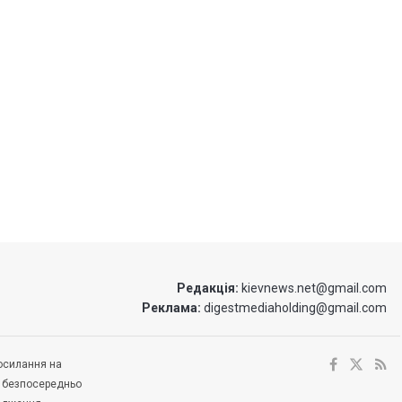
Редакція:
kievnews.net@gmail.com
Реклама:
digestmediaholding@gmail.com
посилання на
е безпосередньо