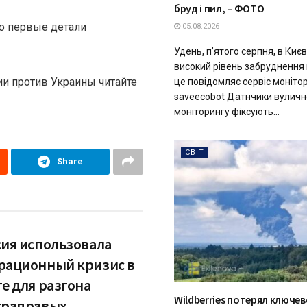
бруд і пил, – ФОТО
о первые детали
05.08.2026
Удень, п’ятого серпня, в Києв
високий рівень забруднення 
и против Украины читайте
це повідомляє сервіс моніто
saveecobot Датнчики вуличн
моніторингу фіксують...
СВІТ
Share
сия использовала
рационный кризис в
е для разгона
Wildberries потерял ключев
траправых