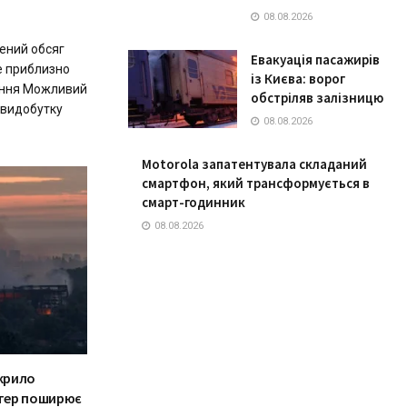
08.08.2026
ений обсяг
Евакуація пасажирів
е приблизно
із Києва: ворог
ання Можливий
обстріляв залізницю
 видобутку
08.08.2026
Motorola запатентувала складаний
смартфон, який трансформується в
смарт-годинник
08.08.2026
крило
ітер поширює