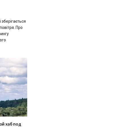
і зберігається
повітря. Про
рингу
ого
ой хаб под