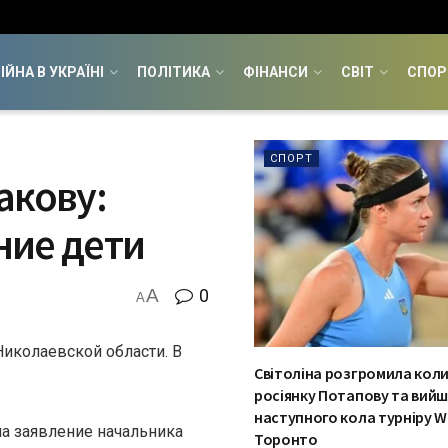
ІЙНА В УКРАЇНІ
ПОЛІТИКА
ФІНАНСИ
СВІТ
СПОР
СПОРТ
акову:
ние дети
A
0
A
иколаевской области. В
Світоліна розгромила ко
росіянку Потапову та вий
наступного кола турніру W
на заявление начальника
Торонто