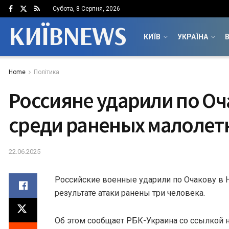
Субота, 8 Серпня, 2026
КИЇВNEWS
КИЇВ
УКРАЇНА
В
Home
Політика
Россияне ударили по Оч
среди раненых малолет
22.06.2025
Российские военные ударили по Очакову в Н
результате атаки ранены три человека.
Об этом сообщает РБК-Украина со ссылкой 