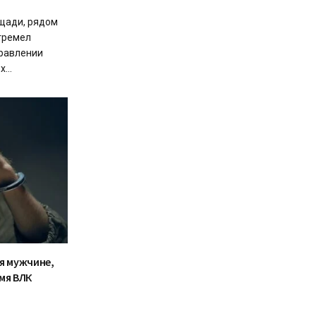
щади, рядом
огремел
правлении
...
я мужчине,
мя ВЛК