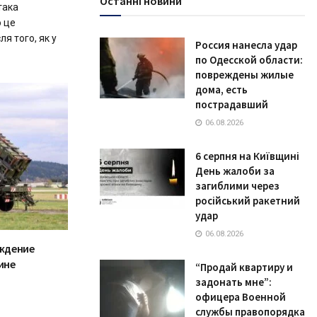
Останні новини
така
о це
ля того, як у
Россия нанесла удар
по Одесской области:
повреждены жилые
дома, есть
пострадавший
06.08.2026
6 серпня на Київщині
День жалоби за
загиблими через
російський ракетний
удар
06.08.2026
ждение
ине
“Продай квартиру и
задонать мне”:
офицера Военной
службы правопорядка