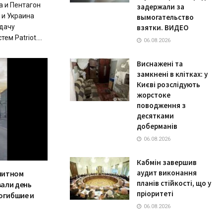
а и Пентагон
задержали за
 и Украина
вымогательство
дачу
взятки. ВИДЕО
м Patriot....
06.08.2026
Виснажені та
замкнені в клітках: у
Києві розслідують
жорстоке
поводження з
десятками
доберманів
06.08.2026
Кабмін завершив
аудит виконання
элитном
планів стійкості, що у
али день
пріоритеті
огибшие и
06.08.2026