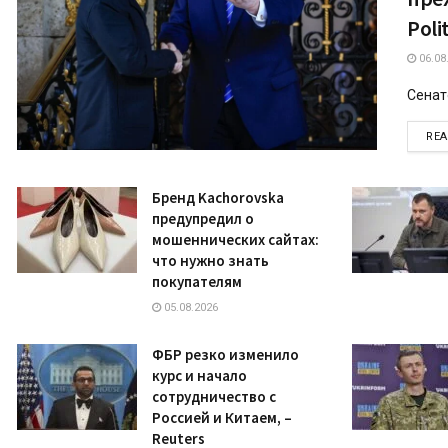
Poli
06.08
Сенато
RE
Бренд Kachorovska
предупредил о
мошеннических сайтах:
что нужно знать
покупателям
05.08.2026
ФБР резко изменило
курс и начало
сотрудничество с
Россией и Китаем, –
Reuters