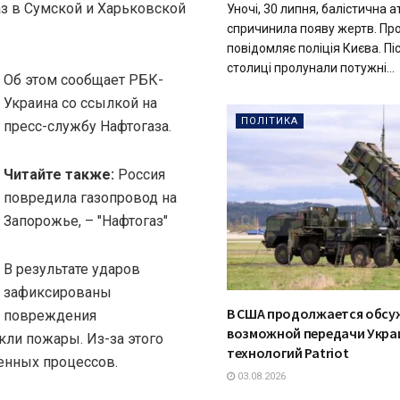
з в Сумской и Харьковской
Уночі, 30 липня, балістична а
спричинила появу жертв. Пр
повідомляє поліція Києва. Піс
столиці пролунали потужні...
Об этом сообщает РБК-
Украина со ссылкой на
ПОЛІТИКА
пресс-службу Нафтогаза.
Читайте также:
Россия
повредила газопровод на
Запорожье, – "Нафтогаз"
В результате ударов
зафиксированы
В США продолжается обсу
повреждения
возможной передачи Укра
кли пожары. Из-за этого
технологий Patriot
енных процессов.
03.08.2026