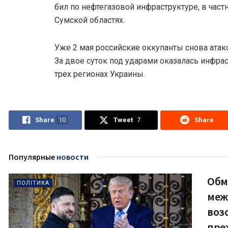
бил по нефтегазовой инфраструктуре, в част
Сумской областях.
Уже 2 мая российские оккупанты снова атак
За двое суток под ударами оказалась инфра
трех регионах Украины.
Share
10
Tweet
7
Share
Популярные
новости
Обм
ПОЛІТИКА
меж
воз
пре