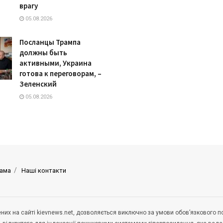
врагу
05.08.2026
Посланцы Трампа
должны быть
активными, Украина
готова к переговорам, –
Зеленский
05.08.2026
ама
Наші контакти
щених на сайті kievnews.net, дозволяється виключно за умови обов’язкового 