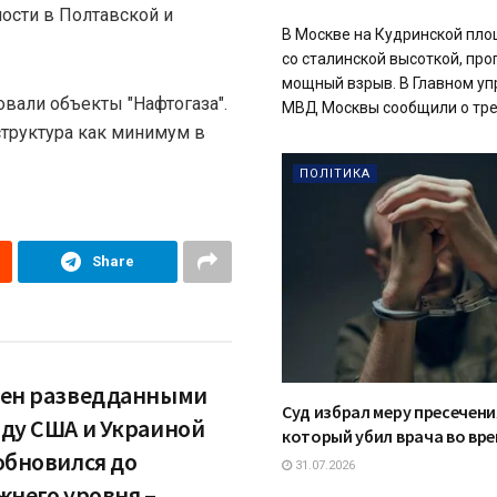
ности в Полтавской и
В Москве на Кудринской пло
со сталинской высоткой, пр
мощный взрыв. В Главном у
овали объекты "Нафтогаза".
МВД Москвы сообщили о трех
структура как минимум в
ПОЛІТИКА
Share
ен разведданными
Суд избрал меру пресечени
ду США и Украиной
который убил врача во вре
обновился до
31.07.2026
жнего уровня –