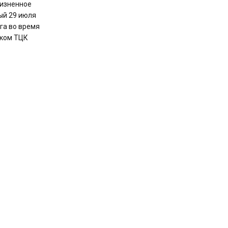
изненное
ый 29 июля
га во время
ском ТЦК