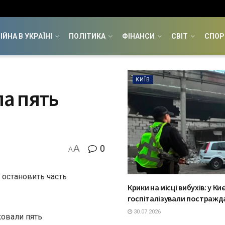
ІЙНА В УКРАЇНІ
ПОЛІТИКА
ФІНАНСИ
СВІТ
СПОР
КИЇВ
ла пять
A
0
A
остановить часть
Крики на місці вибухів: у Киє
госпіталізували постражд
30.07.2026
ковали пять