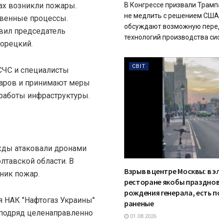
В Конгрессе призвали Трамп
ах возникли пожары.
не медлить с решением США
венные процессы.
обсуждают возможную пере
явил председатель
технологий производства систе
Корецкий.
СВІТ
СЧС и специалисты
даров и принимают меры
работы инфраструктуры.
жды атаковали дронами
лтавской области. В
Взрыв в центре Москвы: в 
ник пожар.
ресторане якобы празднов
рождения генерала, есть п
 НАК "Нафтогаз Украины"
раненые
 подряд целенаправленно
01.08.2026