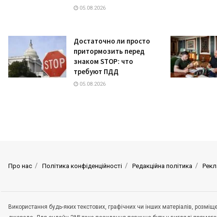
05.08.2026
Достаточно ли просто
притормозить перед
знаком STOP: что
требуют ПДД
05.08.2026
Про нас
Політика конфіденційності
Редакційна політика
Рекл
Використання будь-яких текстових, графічних чи інших матеріалів, розмі