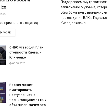
Подозреваемому грозит пож
tico
заключение Мужчина, котор
убил 55-летнего врача-хирур
.2026
прохождения ВЛК в Подоль
р признал, что еще год...
Киева, заключен...
DETAILS
AD MORE
СНБО утвердил План
стойкости Киева, –
Клименко
05.08.2026
Россия может
имитировать
наступление на
Черниговщине: в ГПСУ
объяснили, зачем это