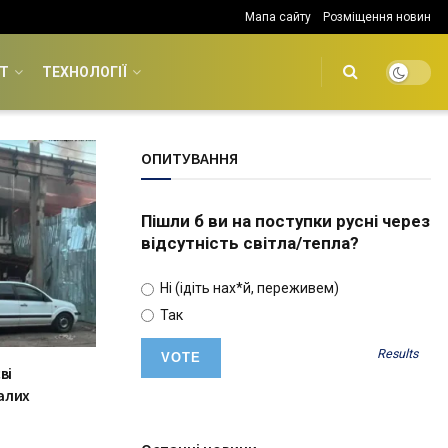
Мапа сайту
Розміщення новин
Т
ТЕХНОЛОГІЇ
ОПИТУВАННЯ
Пішли б ви на поступки русні через
відсутність світла/тепла?
Ні (ідіть нах*й, переживем)
Так
Results
ві
алих