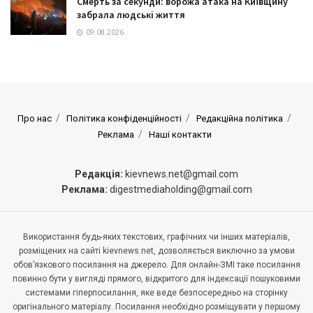
Смерть за секунди: ворожа атака на Київщину
забрала людські життя
09.08.2026
Про нас
Політика конфіденційності
Редакційна політика
Реклама
Наші контакти
Редакція:
kievnews.net@gmail.com
Реклама:
digestmediaholding@gmail.com
Використання будь-яких текстових, графічних чи інших матеріалів,
розміщених на сайті kievnews.net, дозволяється виключно за умови
обов’язкового посилання на джерело. Для онлайн-ЗМІ таке посилання
повинно бути у вигляді прямого, відкритого для індексації пошуковими
системами гіперпосилання, яке веде безпосередньо на сторінку
оригінального матеріалу. Посилання необхідно розміщувати у першому