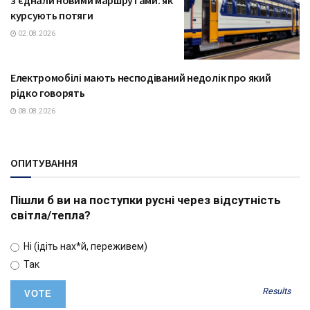
курсують потяги
02.08.2026
Електромобілі мають несподіваний недолік про який
ТЕХНОЛОГІЇ
рідко говорять
08.08.2026
ОПИТУВАННЯ
Пішли б ви на поступки русні через відсутність
світла/тепла?
Ні (ідіть нах*й, переживем)
Так
Results