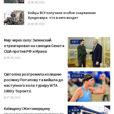
08.08.2026
Бойцы ВСУ получили особое снаряжение
Бундесвера: что в него входит
08.08.2026
Мир через силу: Зеленский
СВІТ
отреагировал на санкции Сената
США против РФ и Ирана
08.08.2026
Світоліна розгромила колишню
СПОРТ
росіянку Потапову та вийшла до
наступного кола турніру WTA
1000 у Торонто
07.08.2026
Київщину і Житомирщину
КИЇВ
з’єднали новими маршрутами: як