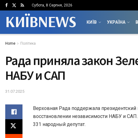
Субота, 8 Серпня, 2026
КИЇВNEWS
КИЇВ
УКРАЇНА
В
Home
Політика
Рада приняла закон Зел
НАБУ и САП
31.07.2025
Верховная Рада поддержала президентский 
восстановлении независимости НАБУ и САП. 
331 народный депутат.