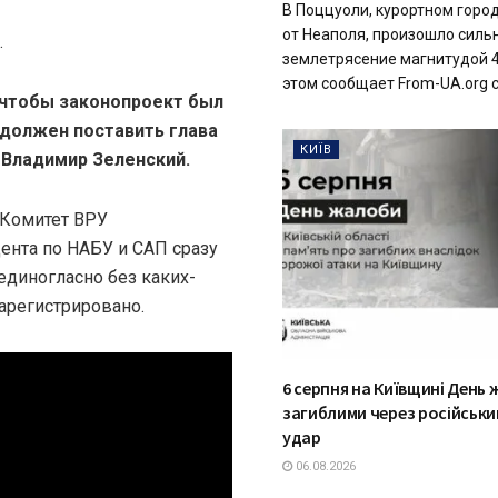
В Поццуоли, курортном горо
от Неаполя, произошло силь
.
землетрясение магнитудой 4
этом сообщает From-UA.org со
 чтобы законопроект был
 должен поставить глава
КИЇВ
 Владимир Зеленский.
 Комитет ВРУ
ента по НАБУ и САП сразу
единогласно без каких-
зарегистрировано.
6 серпня на Київщині День 
загиблими через російськи
удар
06.08.2026