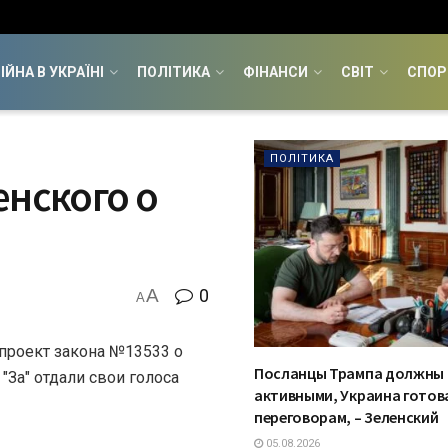
ІЙНА В УКРАЇНІ
ПОЛІТИКА
ФІНАНСИ
СВІТ
СПОР
ПОЛІТИКА
енского о
A
0
A
проект закона №13533 о
Посланцы Трампа должны
"За" отдали свои голоса
активными, Украина готова
переговорам, – Зеленский
05.08.2026