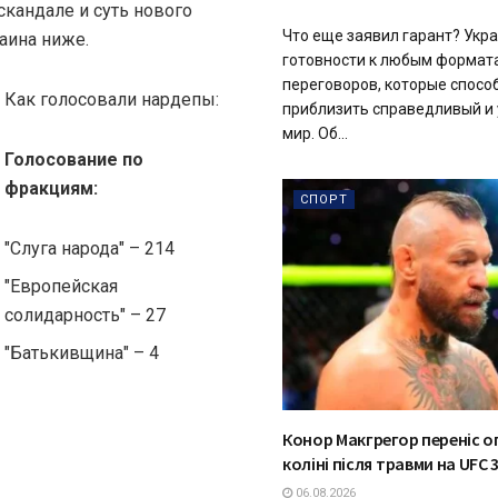
скандале и суть нового
Что еще заявил гарант? Укра
аина ниже.
готовности к любым формат
переговоров, которые спосо
Как голосовали нардепы:
приблизить справедливый и
мир. Об...
Голосование по
фракциям:
СПОРТ
"Слуга народа" – 214
"Европейская
солидарность" – 27
"Батькивщина" – 4
Конор Макгрегор переніс о
коліні після травми на UFC 
06.08.2026