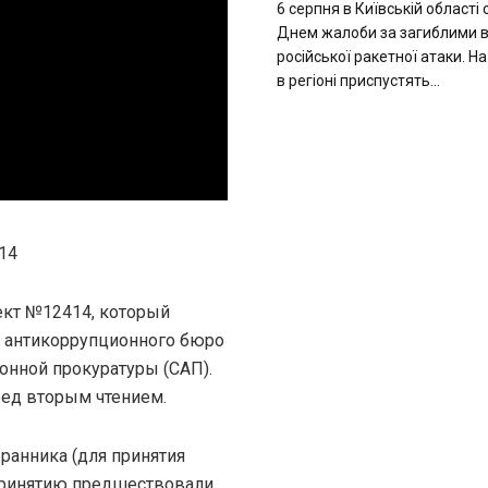
6 серпня в Київській області
Днем жалоби за загиблими в
російської ракетної атаки. Н
в регіоні приспустять...
14
ект №12414, который
о антикоррупционного бюро
онной прокуратуры (САП).
ед вторым чтением.
бранника (для принятия
Принятию предшествовали