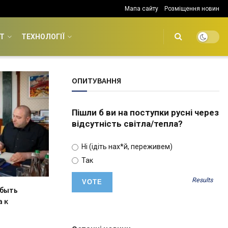
Мапа сайту
Розміщення новин
Т
ТЕХНОЛОГІЇ
ОПИТУВАННЯ
Пішли б ви на поступки русні через
відсутність світла/тепла?
Ні (ідіть нах*й, переживем)
Так
Results
 быть
 к