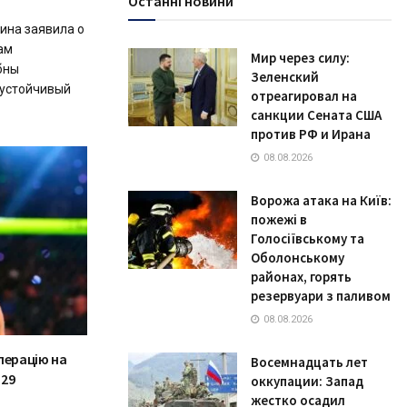
Останні новини
ина заявила о
ам
Мир через силу:
бны
Зеленский
 устойчивый
отреагировал на
санкции Сената США
против РФ и Ирана
08.08.2026
Ворожа атака на Київ:
пожежі в
Голосіївському та
Оболонському
районах, горять
резервуари з паливом
08.08.2026
перацію на
Восемнадцать лет
329
оккупации: Запад
жестко осадил