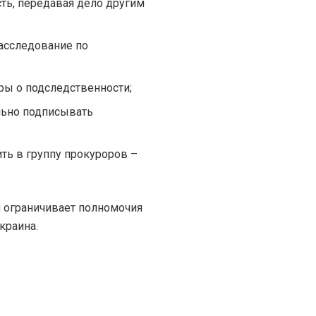
ть, передавая дело другим
асследование по
ры о подследственности;
льно подписывать
ть в группу прокуроров –
й ограничивает полномочия
краина.