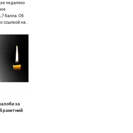
дке недалеко
ное
,7 балла. Об
 ссылкой на...
жалоби за
й ракетний