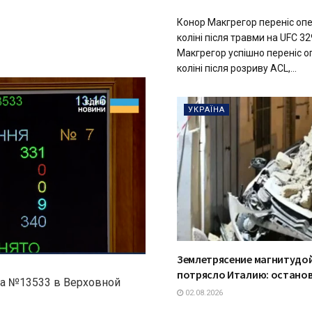
Конор Макгрегор переніс оп
коліні після травми на UFC 
Макгрегор успішно переніс о
коліні після розриву ACL,...
УКРАЇНА
Землетрясение магнитудой
потрясло Италию: остано
на №13533 в Верховной
02.08.2026