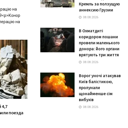
Кремль за ползущую
ерацію на
аннексию Грузии
329<p>Конор
08.08.2026
перацію на
В Охматдиті
коридором пошани
провели маленького
донора: його органи
врятують три життя
08.08.2026
Ворог уночі атакував
Київ балістикою,
пролунали
щонайменше сім
вибухів
 4,7
08.08.2026
вили поезда