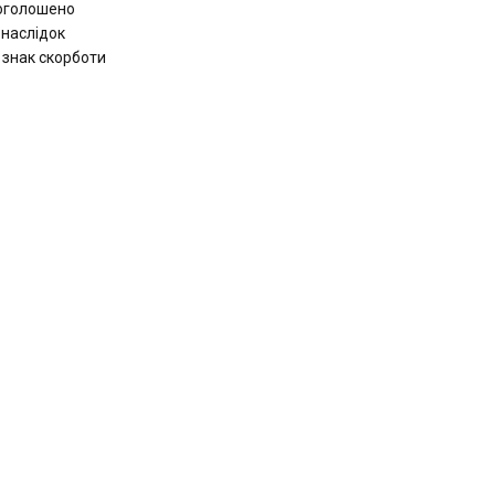
 оголошено
наслідок
а знак скорботи