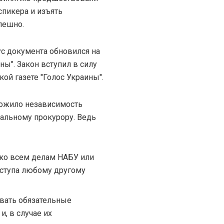
спикера и изъять
пешно.
ус документа обновился на
ы". Закон вступил в силу
кой газете "Голос Украины".
тожило независимость
ральному прокурору. Ведь
 ко всем делам НАБУ или
оступа любому другому
авать обязательные
, в случае их