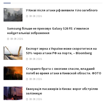
У Києві після атаки рф виявили тіло загиблого
08.08.2026
Samsung більше не приховує Galaxy S26 FE: з’явилися
найдетальніші зображення
08.08.2026
Експорт зерна з України може скоротитися на
53% через атаки РФ на порти, – Bloomberg
08.08.2026
Старшего брата с ожогами спасли, младший
погиб во время атаки в Киевской области. ФОТО
08.08.2026
Евакуація пасажирів із Києва: ворог обстріляв
залізницю
08.08.2026