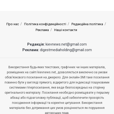
Про нас
Політика конфіденційності
Редакційна політика
Реклама
Наші контакти
Редакція:
kievnews.net@gmail.com
Реклама:
digestmediaholding@gmail.com
Використання будь-яких текстових, графічних чи інших матеріалів,
розміщених на сайті kievnews.net, дозволяється виключно за умови
обов’язкового посилання на джерело. Для онлайн-ЗМІ таке посилання
повинно бути у вигляді прямого, відкритого для індексації пошуковими
системами гіперпосилання, яке веде безпосередньо на сторінку
оригінального матеріалу. Посилання необхідно розміщувати у першому
абзаці або підзаголовку публікації, щоб забезпечити прозорість
походження інформації та коректне цитування. Використання
матеріалів без дотримання цих умов розцінюється як порушення
авторських прав.