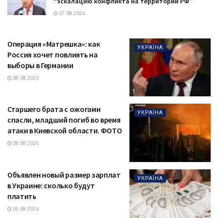
“эскалацию конфликта на территории РФ”
07.08.2026
Операция «Матрешка»: как
УКРАЇНА
Россия хочет повлиять на
выборы в Германии
08.08.2026
Старшего брата с ожогами
УКРАЇНА
спасли, младший погиб во время
атаки в Киевской области. ФОТО
08.08.2026
Объявлен новый размер зарплат
УКРАЇНА
в Украине: сколько будут
платить
05.08.2026