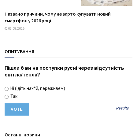
Названо причини, чому не варто купувати новий
ТЕХНОЛОГІЇ
смартфон у 2026 році
03.08.2026
ОПИТУВАННЯ
Пішли б ви на поступки русні через відсутність
світла/тепла?
Ні (ідіть нах*й, переживем)
Так
Results
Останні новини