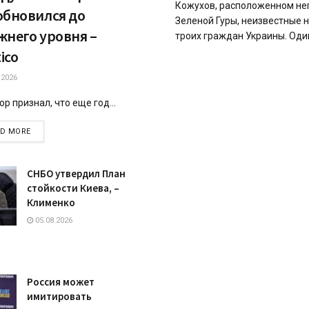
Кожухов, расположенном не
обновился до
Зеленой Гуры, неизвестные 
жнего уровня –
троих граждан Украины. Один 
tico
.2026
р признал, что еще год...
DETAILS
AD MORE
СНБО утвердил План
стойкости Киева, –
Клименко
05.08.2026
Россия может
имитировать