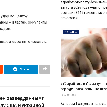
заработную плату без измен
августа 2026 года она по-п
составит 8647 гривен в месяц
 удар по центру
почасовая...
анным властей, оккупанты
людей.
УКРАЇНА
еньшей мере пять человек,
Share
«Убирайтесь в Украину», – 
городе новая вспышка агр
02.08.2026
ен разведданными
ду США и Украиной
Вечером 1 августа в польск