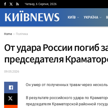
Четвер, 6 Серпня, 2026
КИЇВNEWS
КИЇВ
УКРАЇНА
В
Home
Політика
От удара России погиб 
председателя Краматор
09.05.2026
Он умер от полученных травм через несколь
В результате российского удара по Краматор
председателя Краматорской районной госуд