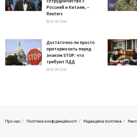
сотрудничество с
Россией и Китаем, –
Reuters
05.08.2026
Достаточно ли просто
притормозить перед
знаком STOP: что
требуют ПДД
05.08.2026
Про нас
Політика конфіденційності
Редакційна політика
Рекл