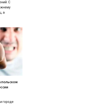
ений. С
режнему
, а
в польском
ессии
ом городе