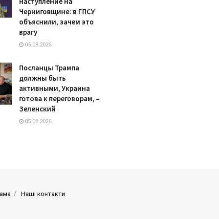
наступление на
Черниговщине: в ГПСУ
объяснили, зачем это
врагу
05.08.2026
Посланцы Трампа
должны быть
активными, Украина
готова к переговорам, –
Зеленский
05.08.2026
ама
Наші контакти