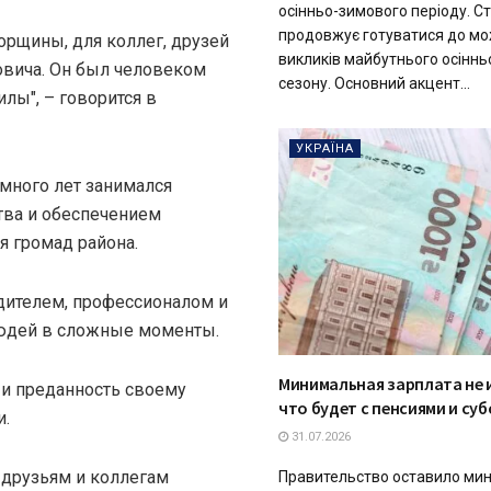
осінньо-зимового періоду. С
продовжує готуватися до м
орщины, для коллег, друзей
викликів майбутнього осінн
товича. Он был человеком
сезону. Основний акцент...
илы", – говорится в
УКРАЇНА
много лет занимался
ва и обеспечением
я громад района.
дителем, профессионалом и
юдей в сложные моменты.
Минимальная зарплата не 
 и преданность своему
что будет с пенсиями и су
и.
31.07.2026
 друзьям и коллегам
Правительство оставило ми