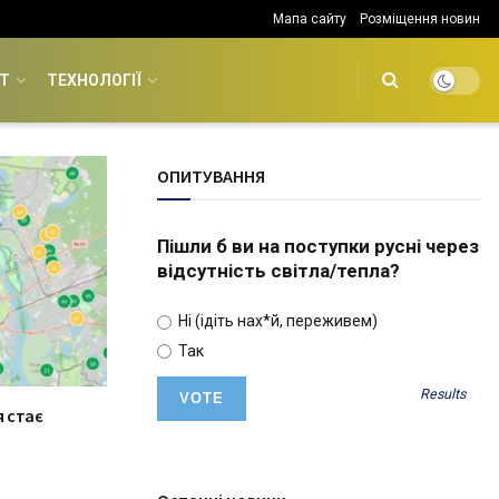
Мапа сайту
Розміщення новин
Т
ТЕХНОЛОГІЇ
ОПИТУВАННЯ
Пішли б ви на поступки русні через
відсутність світла/тепла?
Ні (ідіть нах*й, переживем)
Так
Results
я стає