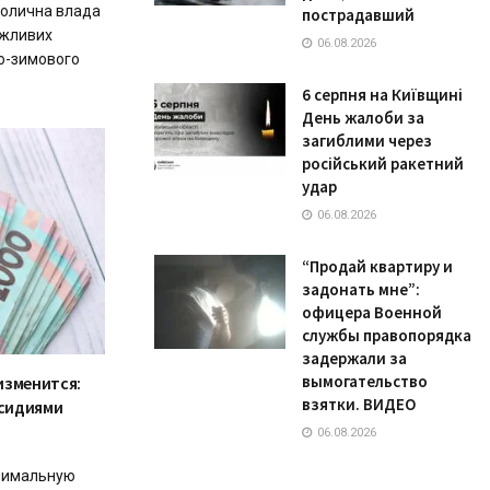
толична влада
пострадавший
ожливих
06.08.2026
ьо-зимового
6 серпня на Київщині
День жалоби за
загиблими через
російський ракетний
удар
06.08.2026
“Продай квартиру и
задонать мне”:
офицера Военной
службы правопорядка
задержали за
вымогательство
изменится:
взятки. ВИДЕО
бсидиями
06.08.2026
нимальную