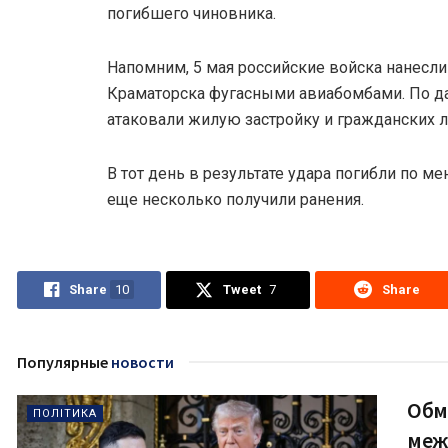
погибшего чиновника.
Напомним, 5 мая российские войска нанесли
Краматорска фугасными авиабомбами. По д
атаковали жилую застройку и гражданских 
В тот день в результате удара погибли по м
еще несколько получили ранения.
Share
10
Tweet
7
Share
Популярные
новости
Обм
ПОЛІТИКА
меж