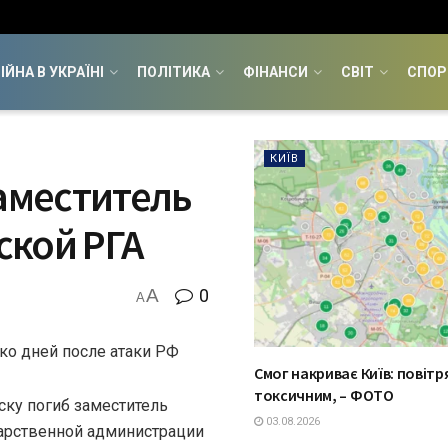
ІЙНА В УКРАЇНІ
ПОЛІТИКА
ФІНАНСИ
СВІТ
СПОР
КИЇВ
заместитель
ской РГА
A
0
A
ко дней после атаки РФ
Смог накриває Київ: повітр
токсичним, – ФОТО
ску погиб заместитель
03.08.2026
арственной администрации