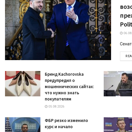
воз
пре
Poli
06.08
Сенато
RE
Бренд Kachorovska
предупредил о
мошеннических сайтах:
что нужно знать
покупателям
05.08.2026
ФБР резко изменило
курс и начало