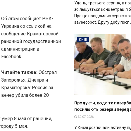
Удень, третього серпня, в пов
збільшується концентрація б
Про це повідомляє сервіс мо
Об этом сообщает РБК-
saveecobot. Другу добу поспі
Украина со ссылкой на
сообщение Краматорской
КИЇВ
районной государственной
администрации в
Facebook.
Читайте также:
Обстрел
Запорожья, Днепра и
Краматорска: Россия за
вечер убила более 20
Продукти, вода та павербан
посилюють резерви перед
30.07.2026
умер 8 мая от ранений,
ороду 5 мая.
У Києві розпочали активну п