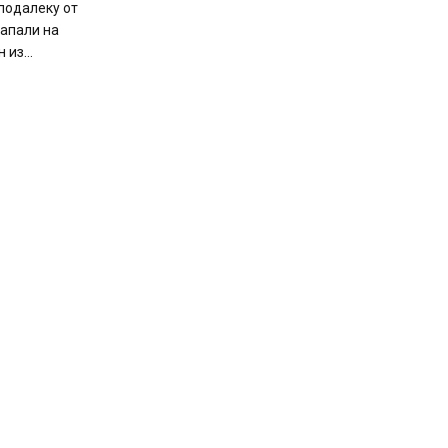
подалеку от
напали на
из...