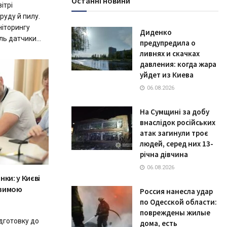
Останні новини
ітрі
руду й пилу.
ніторингу
Диденко
ль датчики...
предупредила о
ливнях и скачках
давления: когда жара
уйдет из Киева
06.08.2026
На Сумщині за добу
внаслідок російських
атак загинули троє
людей, серед них 13-
річна дівчина
06.08.2026
ки: у Києві
 зимою
Россия нанесла удар
по Одесской области:
повреждены жилые
ідготовку до
дома, есть