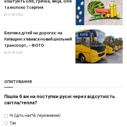
коштують хліб, гречка, яйця, олія
та молоко 7 серпня
07.08.2026
Безпека дітей на дорогах: на
КИЇВ
Київщині з’явився новий шкільний
транспорт, – ФОТО
03.08.2026
ОПИТУВАННЯ
Пішли б ви на поступки русні через відсутність
світла/тепла?
Ні (ідіть нах*й, переживем)
Так