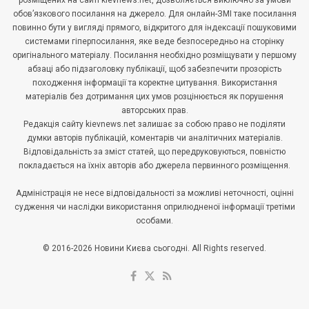
розміщених на сайті kievnews.net, дозволяється виключно за умови
обов’язкового посилання на джерело. Для онлайн-ЗМІ таке посилання
повинно бути у вигляді прямого, відкритого для індексації пошуковими
системами гіперпосилання, яке веде безпосередньо на сторінку
оригінального матеріалу. Посилання необхідно розміщувати у першому
абзаці або підзаголовку публікації, щоб забезпечити прозорість
походження інформації та коректне цитування. Використання
матеріалів без дотримання цих умов розцінюється як порушення
авторських прав.
Редакція сайту kievnews.net залишає за собою право не поділяти
думки авторів публікацій, коментарів чи аналітичних матеріалів.
Відповідальність за зміст статей, що передруковуються, повністю
покладається на їхніх авторів або джерела первинного розміщення.
Адміністрація не несе відповідальності за можливі неточності, оцінні
судження чи наслідки використання оприлюдненої інформації третіми
особами.
© 2016-2026 Новини Києва сьогодні. All Rights reserved.