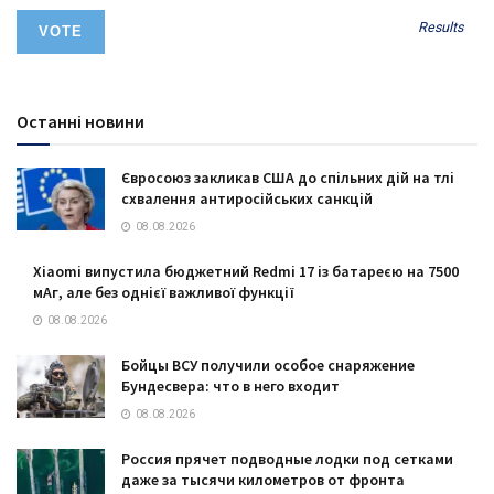
Results
Останні новини
Євросоюз закликав США до спільних дій на тлі
схвалення антиросійських санкцій
08.08.2026
Xiaomi випустила бюджетний Redmi 17 із батареєю на 7500
мАг, але без однієї важливої функції
08.08.2026
Бойцы ВСУ получили особое снаряжение
Бундесвера: что в него входит
08.08.2026
Россия прячет подводные лодки под сетками
даже за тысячи километров от фронта