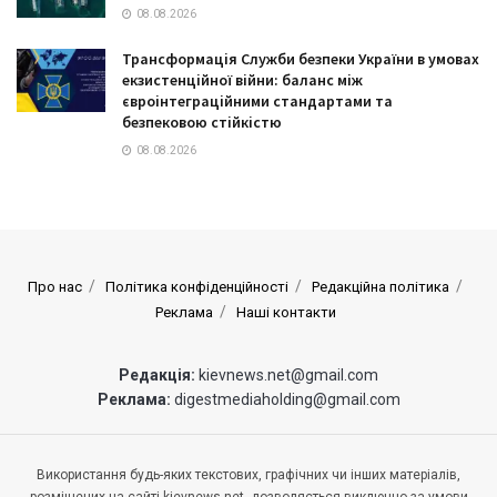
08.08.2026
Трансформація Служби безпеки України в умовах
екзистенційної війни: баланс між
євроінтеграційними стандартами та
безпековою стійкістю
08.08.2026
Про нас
Політика конфіденційності
Редакційна політика
Реклама
Наші контакти
Редакція:
kievnews.net@gmail.com
Реклама:
digestmediaholding@gmail.com
Використання будь-яких текстових, графічних чи інших матеріалів,