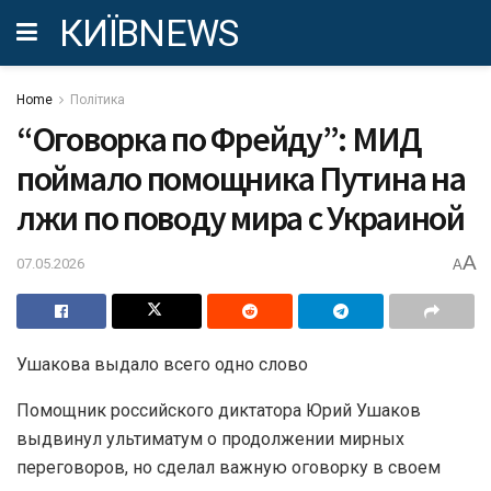
КИЇВNEWS
Home
Політика
“Оговорка по Фрейду”: МИД
поймало помощника Путина на
лжи по поводу мира с Украиной
A
07.05.2026
A
Ушакова выдало всего одно слово
Помощник российского диктатора Юрий Ушаков
выдвинул ультиматум о продолжении мирных
переговоров, но сделал важную оговорку в своем