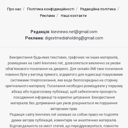
Про нас
Політика конфіденційності
Редакційна політика
Реклама
Наші контакти
Редакція:
kievnews.net@gmail.com
Реклама:
digestmediaholding@gmail.com
Використання будь-яких текстових, графічних чи інших матеріалів,
розміщених на сайті kievnews.net, дозволяється виключно за умови
обов’язкового посилання на джерело. Для онлайн-ЗМІ таке посилання
повинно бути у вигляді прямого, відкритого для індексації пошуковими
системами гіперпосилання, яке веде безпосередньо на сторінку
оригінального матеріалу. Посилання необхідно розміщувати у першому
абзаці або підзаголовку публікації, щоб забезпечити прозорість
походження інформації та коректне цитування. Використання
матеріалів без дотримання цих умов розцінюється як порушення
авторських прав.
Редакція сайту kievnews.net залишає за собою право не поділяти
думки авторів публікацій, коментарів чи аналітичних матеріалів.
Відповідальність за зміст статей, що передруковуються, повністю