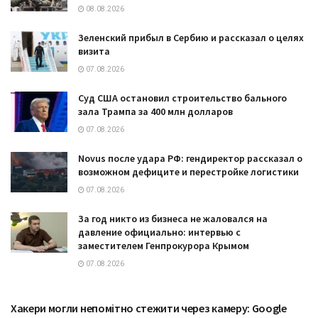
08.08.2026
Зеленский прибыл в Сербию и рассказал о целях
визита
07.08.2026
Суд США остановил строительство бального
зала Трампа за 400 млн долларов
07.08.2026
Novus после удара РФ: гендиректор рассказал о
возможном дефиците и перестройке логистики
07.08.2026
За год никто из бизнеса не жаловался на
давление официально: интервью с
заместителем Генпрокурора Крымом
07.08.2026
Хакери могли непомітно стежити через камеру: Google
ТЕХНОЛОГІЇ