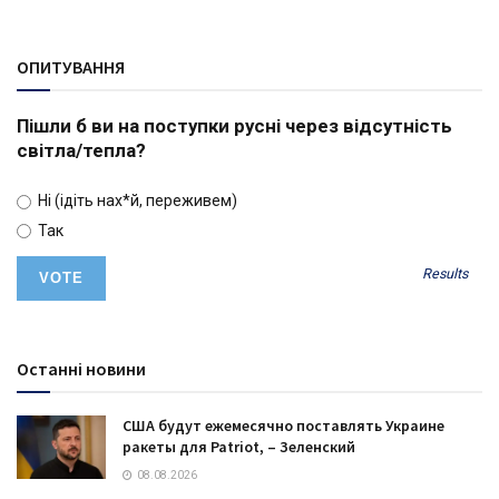
ОПИТУВАННЯ
Пішли б ви на поступки русні через відсутність
світла/тепла?
Ні (ідіть нах*й, переживем)
Так
Results
Останні новини
США будут ежемесячно поставлять Украине
ракеты для Patriot, – Зеленский
08.08.2026