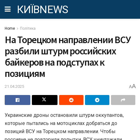
КИЇВNEWS
Home
Політика
На Торецком направлении ВСУ
разбили штурм российских
байкеров на подступах к
позициям
A
21.04.2025
A
Украинские дроны остановили штурм оккупантов,
которые пытались на мотоциклах добраться до
позиций ВСУ на Торецком направлении. Чтобы
россияне не повторили попытки, ВСУ уничтожили