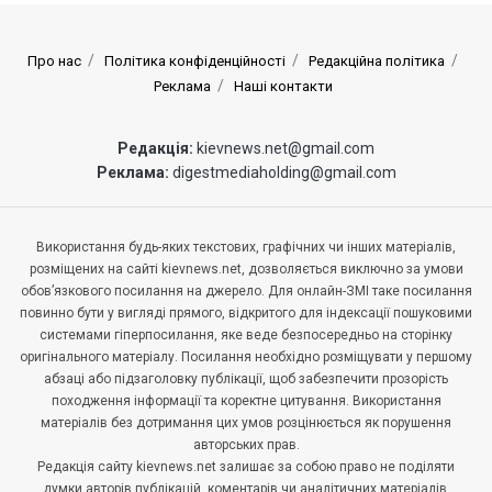
Про нас
Політика конфіденційності
Редакційна політика
Реклама
Наші контакти
Редакція:
kievnews.net@gmail.com
Реклама:
digestmediaholding@gmail.com
Використання будь-яких текстових, графічних чи інших матеріалів,
розміщених на сайті kievnews.net, дозволяється виключно за умови
обов’язкового посилання на джерело. Для онлайн-ЗМІ таке посилання
повинно бути у вигляді прямого, відкритого для індексації пошуковими
системами гіперпосилання, яке веде безпосередньо на сторінку
оригінального матеріалу. Посилання необхідно розміщувати у першому
абзаці або підзаголовку публікації, щоб забезпечити прозорість
походження інформації та коректне цитування. Використання
матеріалів без дотримання цих умов розцінюється як порушення
авторських прав.
Редакція сайту kievnews.net залишає за собою право не поділяти
думки авторів публікацій, коментарів чи аналітичних матеріалів.