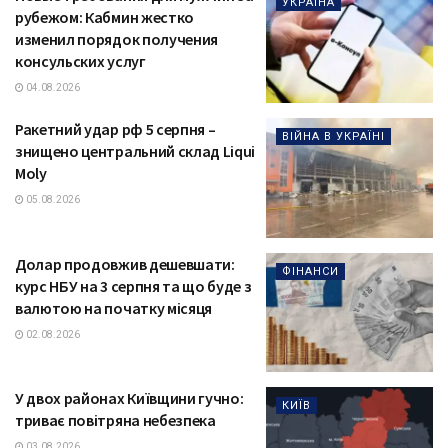
УКРАЇНА
рубежом: Кабмин жестко
изменил порядок получения
консульских услуг
04.08.2026
Ракетний удар рф 5 серпня –
ВІЙНА В УКРАЇНІ
знищено центральний склад Liqui
Moly
05.08.2026
Долар продовжив дешевшати:
ФІНАНСИ
курс НБУ на 3 серпня та що буде з
валютою на початку місяця
02.08.2026
У двох районах Київщини гучно:
КИЇВ
триває повітряна небезпека
03.08.2026