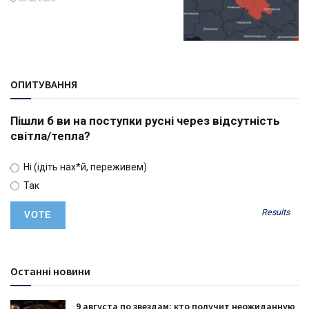
ОПИТУВАННЯ
Пішли б ви на поступки русні через відсутність
світла/тепла?
Ні (ідіть нах*й, переживем)
Так
Results
Останні новини
9 августа по звездам: кто получит неожиданную