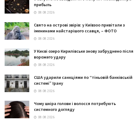
прибыль
08.08.2026
Свято на острові звірів: у Київзоо привітали з
іменинами найстарішого ссавця, – ФОТО
08.08.2026
У Києві озеро Кирилівське знову забруднено після
ворожего удару
08.08.2026
США ударили санкціями по “тіньовій банківській
системі” Ірану
08.08.2026
Чому шкіра голови і волосся потребують
системного догляду
08.08.2026