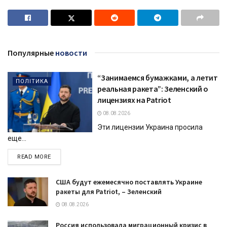
Популярные
новости
“Занимаемся бумажками, а летит
ПОЛІТИКА
реальная ракета”: Зеленский о
лицензиях на Patriot
08.08.2026
Эти лицензии Украина просила
еще...
DETAILS
READ MORE
США будут ежемесячно поставлять Украине
ракеты для Patriot, – Зеленский
08.08.2026
Россия использовала миграционный кризис в