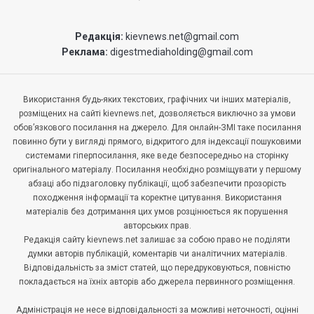
Редакція:
kievnews.net@gmail.com
Реклама:
digestmediaholding@gmail.com
Використання будь-яких текстових, графічних чи інших матеріалів,
розміщених на сайті kievnews.net, дозволяється виключно за умови
обов’язкового посилання на джерело. Для онлайн-ЗМІ таке посилання
повинно бути у вигляді прямого, відкритого для індексації пошуковими
системами гіперпосилання, яке веде безпосередньо на сторінку
оригінального матеріалу. Посилання необхідно розміщувати у першому
абзаці або підзаголовку публікації, щоб забезпечити прозорість
походження інформації та коректне цитування. Використання
матеріалів без дотримання цих умов розцінюється як порушення
авторських прав.
Редакція сайту kievnews.net залишає за собою право не поділяти
думки авторів публікацій, коментарів чи аналітичних матеріалів.
Відповідальність за зміст статей, що передруковуються, повністю
покладається на їхніх авторів або джерела первинного розміщення.
Адміністрація не несе відповідальності за можливі неточності, оцінні