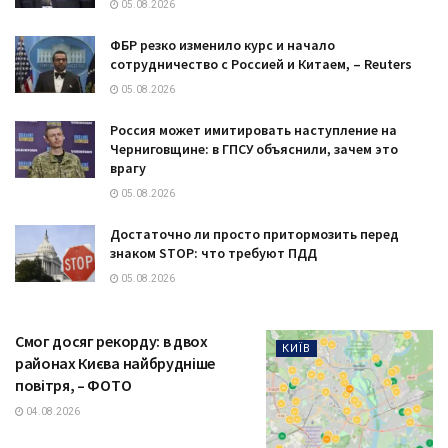
05.08.2026
ФБР резко изменило курс и начало
сотрудничество с Россией и Китаем, – Reuters
05.08.2026
Россия может имитировать наступление на
Черниговщине: в ГПСУ объяснили, зачем это
врагу
05.08.2026
Достаточно ли просто притормозить перед
знаком STOP: что требуют ПДД
05.08.2026
Смог досяг рекорду: в двох
КИЇВ
районах Києва найбрудніше
повітря, – ФОТО
04.08.2026