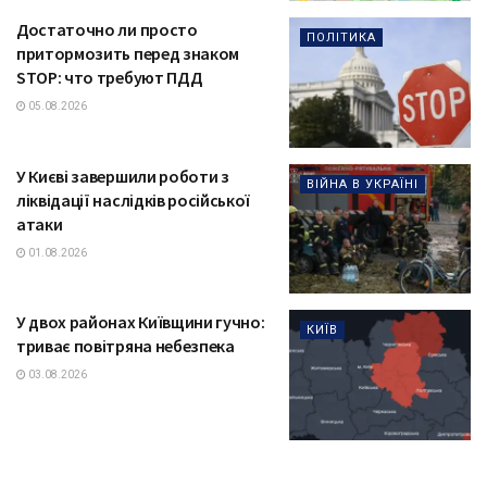
Достаточно ли просто
ПОЛІТИКА
притормозить перед знаком
STOP: что требуют ПДД
05.08.2026
У Києві завершили роботи з
ВІЙНА В УКРАЇНІ
ліквідації наслідків російської
атаки
01.08.2026
У двох районах Київщини гучно:
КИЇВ
триває повітряна небезпека
03.08.2026