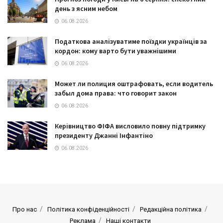
день з ясним небом
06.08.2026
Податкова аналізуватиме поїздки українців за
кордон: кому варто бути уважнішими
06.08.2026
Может ли полиция оштрафовать, если водитель
забыл дома права: что говорит закон
06.08.2026
Керівництво ФІФА висловило повну підтримку
президенту Джанні Інфантіно
06.08.2026
Про нас
Політика конфіденційності
Редакційна політика
Реклама
Наші контакти