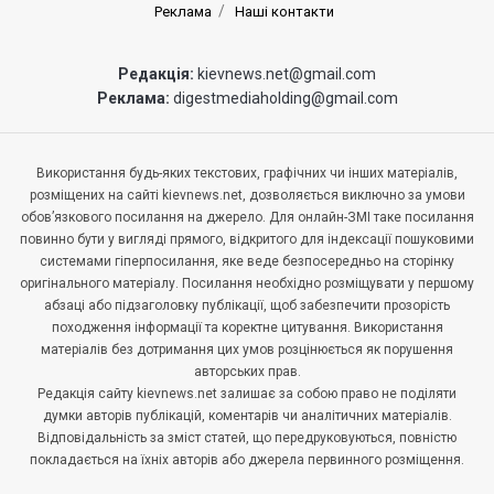
Реклама
Наші контакти
Редакція:
kievnews.net@gmail.com
Реклама:
digestmediaholding@gmail.com
Використання будь-яких текстових, графічних чи інших матеріалів,
розміщених на сайті kievnews.net, дозволяється виключно за умови
обов’язкового посилання на джерело. Для онлайн-ЗМІ таке посилання
повинно бути у вигляді прямого, відкритого для індексації пошуковими
системами гіперпосилання, яке веде безпосередньо на сторінку
оригінального матеріалу. Посилання необхідно розміщувати у першому
абзаці або підзаголовку публікації, щоб забезпечити прозорість
походження інформації та коректне цитування. Використання
матеріалів без дотримання цих умов розцінюється як порушення
авторських прав.
Редакція сайту kievnews.net залишає за собою право не поділяти
думки авторів публікацій, коментарів чи аналітичних матеріалів.
Відповідальність за зміст статей, що передруковуються, повністю
покладається на їхніх авторів або джерела первинного розміщення.