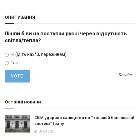
ОПИТУВАННЯ
Пішли б ви на поступки русні через відсутність
світла/тепла?
Ні (ідіть нах*й, переживем)
Так
Results
Останні новини
США ударили санкціями по “тіньовій банківській
системі” Ірану
08.08.2026