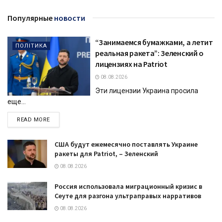
Популярные
новости
“Занимаемся бумажками, а летит
ПОЛІТИКА
реальная ракета”: Зеленский о
лицензиях на Patriot
08.08.2026
Эти лицензии Украина просила
еще...
DETAILS
READ MORE
США будут ежемесячно поставлять Украине
ракеты для Patriot, – Зеленский
08.08.2026
Россия использовала миграционный кризис в
Сеуте для разгона ультраправых нарративов
08.08.2026