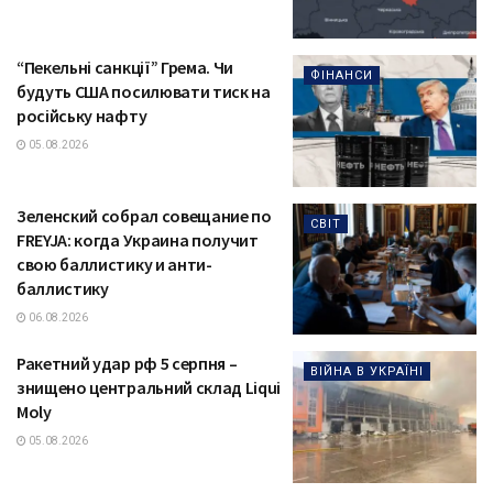
“Пекельні санкції” Грема. Чи
ФІНАНСИ
будуть США посилювати тиск на
російську нафту
05.08.2026
Зеленский собрал совещание по
СВІТ
FREYJA: когда Украина получит
свою баллистику и анти-
баллистику
06.08.2026
Ракетний удар рф 5 серпня –
ВІЙНА В УКРАЇНІ
знищено центральний склад Liqui
Moly
05.08.2026