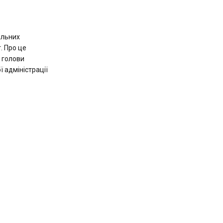
альних
. Про це
 голови
 адміністрації