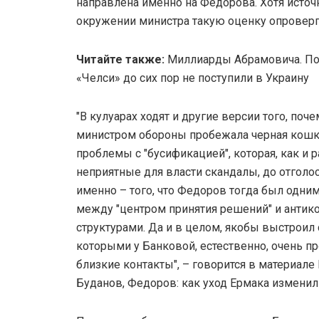
направлена именно на Федорова. Хотя исто
окружении министра такую оценку опроверг
Читайте также:
Миллиарды Абрамовича. По
«Челси» до сих пор не поступили в Украину
"В кулуарах ходят и другие версии того, по
министром обороны пробежала черная кошк
проблемы с "бусификацией", которая, как и
неприятные для власти скандалы, до отголос
именно – того, что Федоров тогда был одни
между "центром принятия решений" и анти
структурами. Да и в целом, якобы выстроил
которыми у Банковой, естественно, очень 
близкие контакты", – говорится в материале
Буданов, Федоров: как уход Ермака изменил 