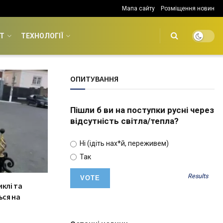
Мапа сайту
Розміщення новин
Т
ТЕХНОЛОГІЇ
ОПИТУВАННЯ
Пішли б ви на поступки русні через
відсутність світла/тепла?
Ні (ідіть нах*й, переживем)
Так
Results
клі та
ься на