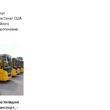
ції
ня Сенат США
ійного
 пропонував
на Київщині
анспорт, –