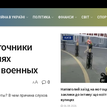
ІЙНА В УКРАЇНІ
ПОЛІТИКА
ФІНАНСИ
СВІТ
СПОР
КИЇВ
точники
иях
и военных
A
0
A
Напівголий заїзд на мотоци
заклики до інтиму: що коїт
ты? В чем причина слухов
вулицях
06.08.2026