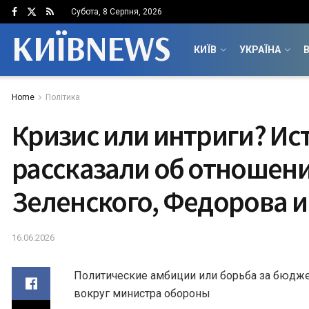
Субота, 8 Серпня, 2026
КИЇВNEWS
КИЇВ
УКРАЇНА
В
Home
Політика
Кризис или интриги? Ис
рассказали об отношен
Зеленского, Федорова 
16.06.2026
Политические амбиции или борьба за бюдже
вокруг министра обороны