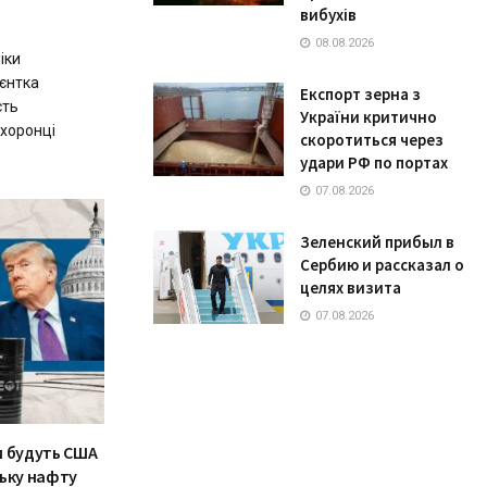
вибухів
08.08.2026
іки
ієнтка
Експорт зерна з
сть
України критично
охоронці
скоротиться через
удари РФ по портах
07.08.2026
Зеленский прибыл в
Сербию и рассказал о
целях визита
07.08.2026
Чи будуть США
ську нафту