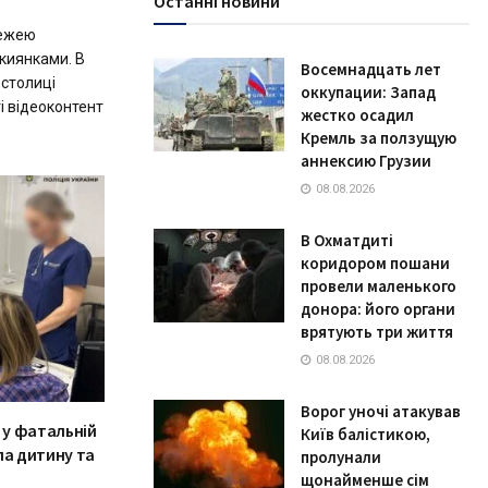
Останні новини
режею
киянками. В
Восемнадцать лет
 столиці
оккупации: Запад
і відеоконтент
жестко осадил
Кремль за ползущую
аннексию Грузии
08.08.2026
В Охматдиті
коридором пошани
провели маленького
донора: його органи
врятують три життя
08.08.2026
Ворог уночі атакував
 у фатальній
Київ балістикою,
ла дитину та
пролунали
щонайменше сім