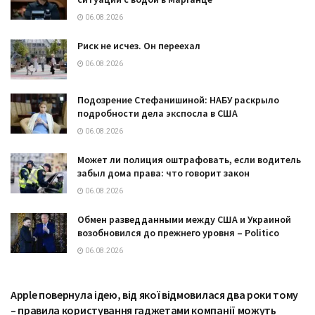
06.08.2026
Риск не исчез. Он переехал
06.08.2026
Подозрение Стефанишиной: НАБУ раскрыло
подробности дела экспосла в США
06.08.2026
Может ли полиция оштрафовать, если водитель
забыл дома права: что говорит закон
06.08.2026
Обмен разведданными между США и Украиной
возобновился до прежнего уровня – Politico
06.08.2026
Apple повернула ідею, від якої відмовилася два роки тому
ТЕХНОЛОГІЇ
– правила користування гаджетами компанії можуть