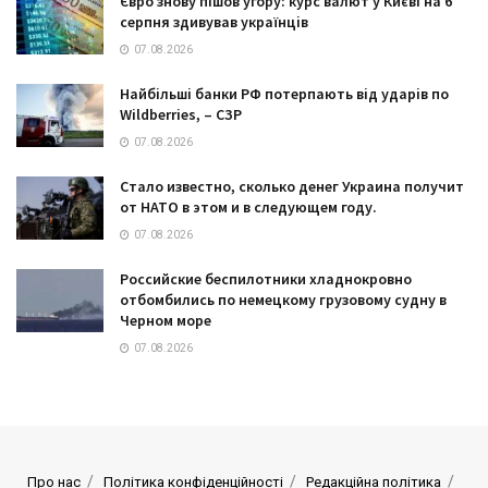
Євро знову пішов угору: курс валют у Києві на 6
серпня здивував українців
07.08.2026
Найбільші банки РФ потерпають від ударів по
Wildberries, – СЗР
07.08.2026
Стало известно, сколько денег Украина получит
от НАТО в этом и в следующем году.
07.08.2026
Российские беспилотники хладнокровно
отбомбились по немецкому грузовому судну в
Черном море
07.08.2026
Про нас
Політика конфіденційності
Редакційна політика