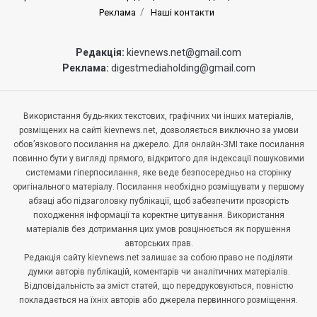
Реклама
Наші контакти
Редакція:
kievnews.net@gmail.com
Реклама:
digestmediaholding@gmail.com
Використання будь-яких текстових, графічних чи інших матеріалів,
розміщених на сайті kievnews.net, дозволяється виключно за умови
обов’язкового посилання на джерело. Для онлайн-ЗМІ таке посилання
повинно бути у вигляді прямого, відкритого для індексації пошуковими
системами гіперпосилання, яке веде безпосередньо на сторінку
оригінального матеріалу. Посилання необхідно розміщувати у першому
абзаці або підзаголовку публікації, щоб забезпечити прозорість
походження інформації та коректне цитування. Використання
матеріалів без дотримання цих умов розцінюється як порушення
авторських прав.
Редакція сайту kievnews.net залишає за собою право не поділяти
думки авторів публікацій, коментарів чи аналітичних матеріалів.
Відповідальність за зміст статей, що передруковуються, повністю
покладається на їхніх авторів або джерела первинного розміщення.