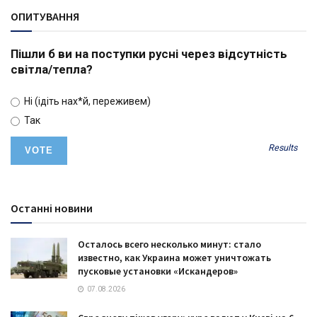
ОПИТУВАННЯ
Пішли б ви на поступки русні через відсутність
світла/тепла?
Ні (ідіть нах*й, переживем)
Так
Results
Останні новини
Осталось всего несколько минут: стало
известно, как Украина может уничтожать
пусковые установки «Искандеров»
07.08.2026