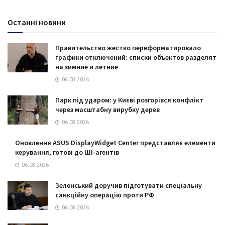
Останні новини
Правительство жестко переформатировало
графики отключений: списки объектов разделят
на зимние и летние
06.08.2026
Парк під ударом: у Києві розгорівся конфлікт
через масштабну вирубку дерев
06.08.2026
Оновлення ASUS DisplayWidget Center представляє елементи
керування, готові до ШІ-агентів
06.08.2026
Зеленський доручив підготувати спеціальну
санкційну операцію проти РФ
06.08.2026