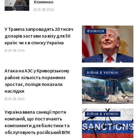
Клименко
05.08.2026
У Трампа запровадять 20 тисяч
ФІНАНСИ
доларів застави за візу для 50
країн: чи є в списку Україна
04.08.2026
Атака на АЗС у Криворізькому
ВІЙНА В УКРАЇНІ
районі: кількість поранених
зростає, поліція показала
наслідки
04.08.2026
Україна ввела санкції проти
ВІЙНА В УКРАЇНІ
компаній, що постачають
компоненти для балістики та
обслуговують російський ВПК