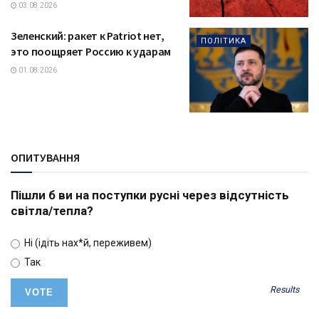
03.08.2026
Зеленский: ракет к Patriot нет,
ПОЛІТИКА
это поощряет Россию к ударам
01.08.2026
ОПИТУВАННЯ
Пішли б ви на поступки русні через відсутність
світла/тепла?
Ні (ідіть нах*й, переживем)
Так
Results