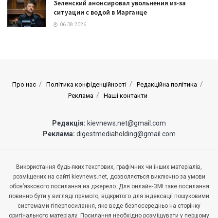
Зеленский анонсировал увольнения из-за
ситуации с водой в Марганце
06.08.2026
Про нас
Політика конфіденційності
Редакційна політика
Реклама
Наші контакти
Редакція:
kievnews.net@gmail.com
Реклама:
digestmediaholding@gmail.com
Використання будь-яких текстових, графічних чи інших матеріалів,
розміщених на сайті kievnews.net, дозволяється виключно за умови
обов’язкового посилання на джерело. Для онлайн-ЗМІ таке посилання
повинно бути у вигляді прямого, відкритого для індексації пошуковими
системами гіперпосилання, яке веде безпосередньо на сторінку
оригінального матеріалу. Посилання необхідно розміщувати у першому