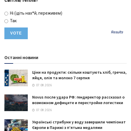
Ні (ідіть нах*й, переживем)
Так
Results
Останні новини
Ціни на продукти: скільки коштують хліб, гречка,
яйця, олія та молоко 7 серпня
07.08.2026
Novus после удара РФ: гендиректор рассказал о
возможном дефиците и перестройке логистики
07.08.2026
Українські стрибуни у воду завершили чемпіонат
Європи в Парижі з п’ятьма медалями