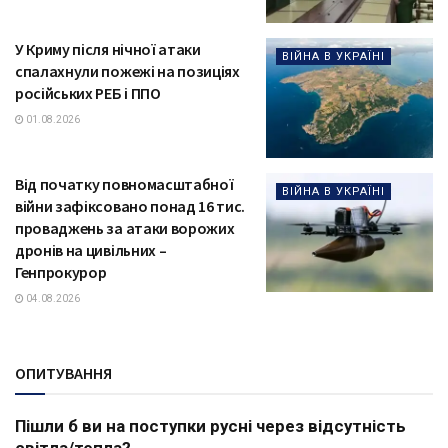
У Криму після нічної атаки
ВІЙНА В УКРАЇНІ
спалахнули пожежі на позиціях
російських РЕБ і ППО
01.08.2026
Від початку повномасштабної
ВІЙНА В УКРАЇНІ
війни зафіксовано понад 16 тис.
проваджень за атаки ворожих
дронів на цивільних –
Генпрокурор
04.08.2026
ОПИТУВАННЯ
Пішли б ви на поступки русні через відсутність
світла/тепла?