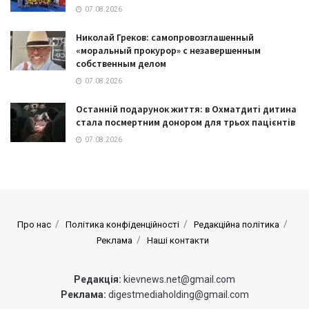
07.08.2026
Николай Греков: самопровозглашенный
«моральный прокурор» с незавершенным
собственным делом
07.08.2026
Останній подарунок життя: в Охматдиті дитина
стала посмертним донором для трьох пацієнтів
07.08.2026
Про нас
Політика конфіденційності
Редакційна політика
Реклама
Наші контакти
Редакція:
kievnews.net@gmail.com
Реклама:
digestmediaholding@gmail.com