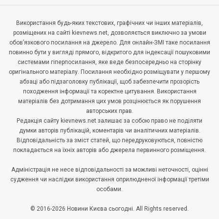
Використання будь-яких текстових, графічних чи інших матеріалів,
розміщених на сайті kievnews.net, дозволяється виключно за умови
обов’язкового посилання на джерело. Для онлайн-ЗМІ таке посилання
повинно бути у вигляді прямого, відкритого для індексації пошуковими
системами гіперпосилання, яке веде безпосередньо на сторінку
оригінального матеріалу. Посилання необхідно розміщувати у першому
абзаці або підзаголовку публікації, щоб забезпечити прозорість
походження інформації та коректне цитування. Використання
матеріалів без дотримання цих умов розцінюється як порушення
авторських прав.
Редакція сайту kievnews.net залишає за собою право не поділяти
думки авторів публікацій, коментарів чи аналітичних матеріалів.
Відповідальність за зміст статей, що передруковуються, повністю
покладається на їхніх авторів або джерела первинного розміщення.
Адміністрація не несе відповідальності за можливі неточності, оцінні
судження чи наслідки використання оприлюдненої інформації третіми
особами.
© 2016-2026 Новини Києва сьогодні. All Rights reserved.