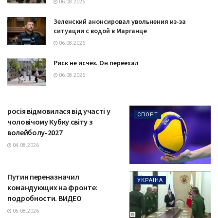
06.08.2026
Зеленский анонсировал увольнения из-за
ситуации с водой в Марганце
06.08.2026
Риск не исчез. Он переехал
06.08.2026
росія відмовилася від участі у
СПОРТ
чоловічому Кубку світу з
волейболу-2027
04.08.2026
Путин переназначил
УКРАЇНА
командующих на фронте:
подробности. ВИДЕО
05.08.2026