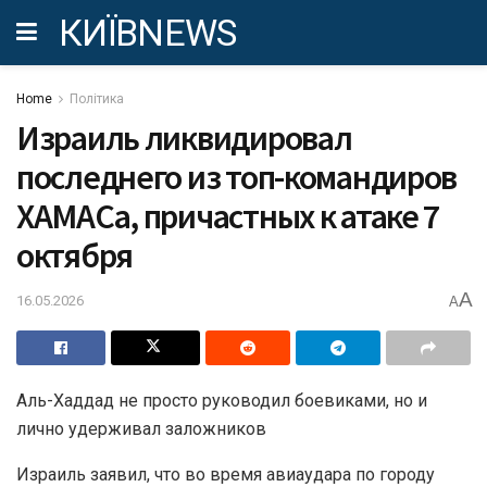
КИЇВNEWS
Home
Політика
Израиль ликвидировал
последнего из топ-командиров
ХАМАСа, причастных к атаке 7
октября
A
16.05.2026
A
Аль-Хаддад не просто руководил боевиками, но и
лично удерживал заложников
Израиль заявил, что во время авиаудара по городу