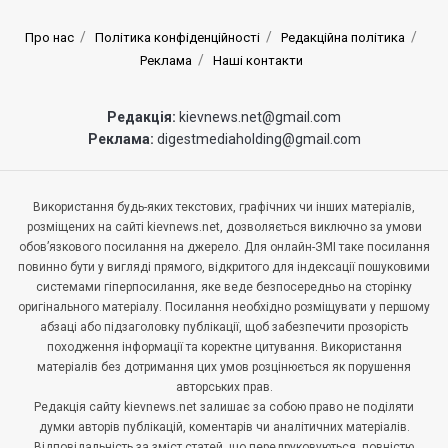
Про нас
Політика конфіденційності
Редакційна політика
Реклама
Наші контакти
Редакція:
kievnews.net@gmail.com
Реклама:
digestmediaholding@gmail.com
Використання будь-яких текстових, графічних чи інших матеріалів,
розміщених на сайті kievnews.net, дозволяється виключно за умови
обов’язкового посилання на джерело. Для онлайн-ЗМІ таке посилання
повинно бути у вигляді прямого, відкритого для індексації пошуковими
системами гіперпосилання, яке веде безпосередньо на сторінку
оригінального матеріалу. Посилання необхідно розміщувати у першому
абзаці або підзаголовку публікації, щоб забезпечити прозорість
походження інформації та коректне цитування. Використання
матеріалів без дотримання цих умов розцінюється як порушення
авторських прав.
Редакція сайту kievnews.net залишає за собою право не поділяти
думки авторів публікацій, коментарів чи аналітичних матеріалів.
Відповідальність за зміст статей, що передруковуються, повністю