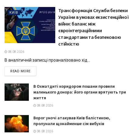
Трансформація Служби безпеки
КИЇВ
України в умовах екзистенційної
війни: баланс між
євроінтеграційними
стандартами та безпековою
стійкістю
08.08.2026
В аналітичній записці проаналізовано хід...
DETAILS
READ MORE
В Охматдиті коридором пошани провели
маленького донора: його органи врятують три
життя
08.08.2026
Ворог уночі атакував Київ балістикою,
пролунали щонайменше сім вибухів
08.08.2026