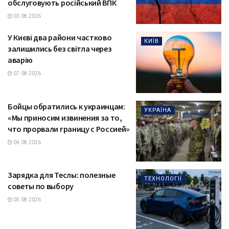
обслуговують російський ВПК
03.08.2026
У Києві два райони частково
КИЇВ
залишились без світла через
аварію
07.08.2026
Бойцы обратились к украинцам:
УКРАЇНА
«Мы приносим извинения за то,
что прорвали границу с Россией»
04.08.2026
Зарядка для Теслы: полезные
ТЕХНОЛОГІЇ
советы по выбору
05.08.2026