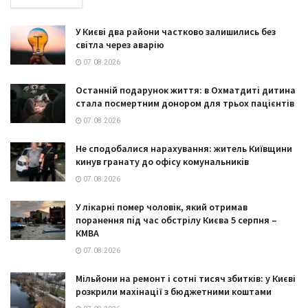
У Києві два райони частково залишились без
світла через аварію
07.08.2026
Останній подарунок життя: в Охматдиті дитина
стала посмертним донором для трьох пацієнтів
07.08.2026
Не сподобалися нарахування: житель Київщини
кинув гранату до офісу комунальників
07.08.2026
У лікарні помер чоловік, який отримав
поранення під час обстрілу Києва 5 серпня –
КМВА
07.08.2026
Мільйони на ремонт і сотні тисяч збитків: у Києві
розкрили махінації з бюджетними коштами