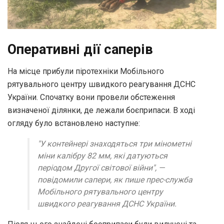
Оперативні дії саперів
На місце прибули піротехніки Мобільного
рятувального центру швидкого реагування ДСНС
України. Спочатку вони провели обстеження
визначеної ділянки, де лежали боєприпаси. В ході
огляду було встановлено наступне:
"‎У контейнері знаходяться три мінометні
міни калібру 82 мм, які датуються
періодом Другої світової війни"‎, —
повідомили сапери, як пише прес-служба
Мобільного рятувального центру
швидкого реагування ДСНС України.