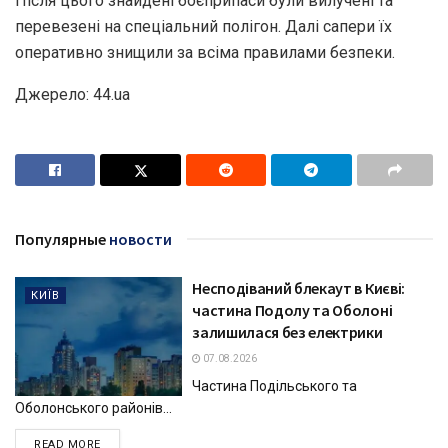
Після цього знайдені боєприпаси були вилучені та
перевезені на спеціальний полігон. Далі сапери їх
оперативно знищили за всіма правилами безпеки.
Джерело: 44.ua
Популярные
новости
Несподіваний блекаут в Києві:
КИЇВ
частина Подолу та Оболоні
залишилася без електрики
07.08.2026
Частина Подільського та
Оболонського районів...
DETAILS
READ MORE