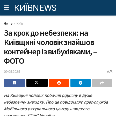
КИЇВNEWS
Home
Київ
За крок до небезпеки: на
Київщині чоловік знайшов
контейнер із вибухівками, –
ФОТО
A
09.05.2025
A
На Київщині чоловік побачив рідкісну й дуже
небезпечну знахідку. Про це повідомляє прес-служба
Мобільного рятувального центру швидкого
реагування ДСНС України.