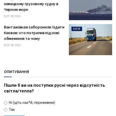
немецкому грузовому судну в
Черном море
07.08.2026
Вантажівкам заборонили їздити
КИЇВ
Києвом: хто потрапив під нові
обмеження та чому
03.08.2026
ОПИТУВАННЯ
Пішли б ви на поступки русні через відсутність
світла/тепла?
Ні (ідіть нах*й, переживем)
Так