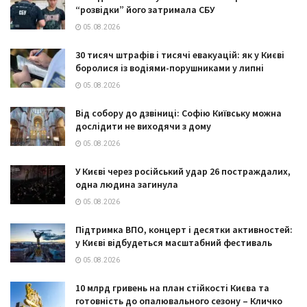
“розвідки” його затримала СБУ
05.08.2026
30 тисяч штрафів і тисячі евакуацій: як у Києві
боролися із водіями-порушниками у липні
05.08.2026
Від собору до дзвіниці: Софію Київську можна
дослідити не виходячи з дому
05.08.2026
У Києві через російський удар 26 постраждалих,
одна людина загинула
05.08.2026
Підтримка ВПО, концерт і десятки активностей:
у Києві відбудеться масштабний фестиваль
05.08.2026
10 млрд гривень на план стійкості Києва та
готовність до опалювального сезону – Кличко