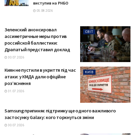
виступив на РНБО
05.08.2026
Зеленский анонсировал
СВІТ
ассиметричные меры против
российской баллистики:
Драпатый представил доклад
30.07.2026
Киян не пустили в укриття під час
КИЇВ
атаки: у КМДА дали офіційне
роз’яснення
31.07.2026
Samsung припиняє підтримку ще одного важливого
ТЕХНОЛОГІЇ
застосунку Galaxy: кого торкнуться зміни
30.07.2026