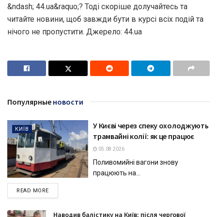
&ndash; 44.ua&raquo;? Тоді скоріше долучайтесь та
читайте новини, щоб завжди бути в курсі всіх подій та
нічого не пропустити. Джерело: 44.ua
Популярные
новости
У Києві через спеку охолоджують
КИЇВ
трамвайні колії: як це працює
05.08.2026
Поливомийні вагони знову
працюють на...
DETAILS
READ MORE
Наводив балістику на Київ: після чергової