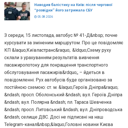
Наводив балістику на Київ: після чергової
“розвідки” його затримала СБУ
05.08.2026
З середи, 15 листопада, автобус № 41-Д&nbsp; почне
курсувати за зміненим маршрутом. Про це повідомляє
КП &laquo;Київпастранс&raquo;. &ldquo;Схему руху
склали з урахуванням результатів вивчення
пасажиропотоку для покращення транспортного
обслуговування пасажирів&rdquo;, – йдеться в
повідомленні. Рух автобусів буде організовано за
постійною схемою: ст. м. &laquo;Героїв Дніпра&raquo;
&ndash; просп. Оболонський &ndash; вул. Героїв Дніпра
&ndash; вул. Полярна &ndash; пл. Тараса Шевченка
&ndash; просп. Литовський &ndash; вул. Дніпроводська
&ndash; селище ДВС. Досі не підписані на наш
Telegram-канал&nbsp;&laquo;Головні новини Києва