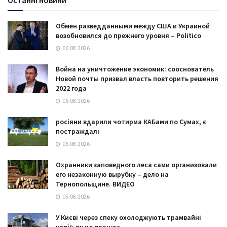
Обмен разведданными между США и Украиной
возобновился до прежнего уровня – Politico
06.08.2026
Война на уничтожение экономик: сооснователь
Новой почты призвал власть повторить решения
2022 года
06.08.2026
росіяни вдарили чотирма КАБами по Сумах, є
постраждалі
06.08.2026
Охранники заповедного леса сами организовали
его незаконную вырубку – дело на
Тернопольщине. ВИДЕО
05.08.2026
У Києві через спеку охолоджують трамвайні
колії: як це працює