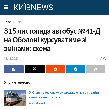
КИЇВNEWS
Home
Київ
З 15 листопада автобус № 41-Д
на Оболоні курсуватиме зі
змінами: схема
A
13.11.2023
A
Это интересно
У Києві через спеку охолоджують трамвайні
колії: як це працює
05.08.2026