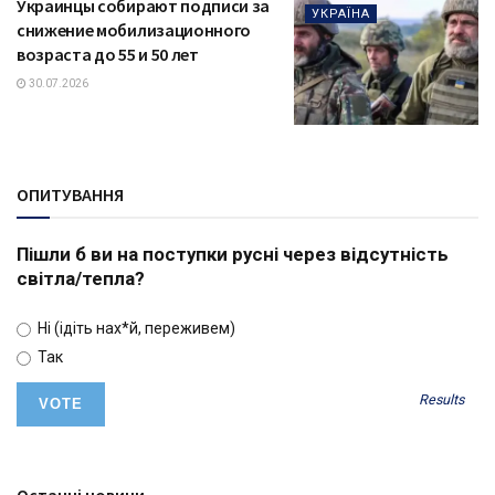
Украинцы собирают подписи за
УКРАЇНА
снижение мобилизационного
возраста до 55 и 50 лет
30.07.2026
ОПИТУВАННЯ
Пішли б ви на поступки русні через відсутність
світла/тепла?
Ні (ідіть нах*й, переживем)
Так
Results
Останні новини