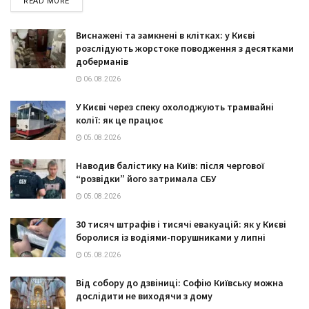
DETAILS
READ MORE
Виснажені та замкнені в клітках: у Києві
розслідують жорстоке поводження з десятками
доберманів
06.08.2026
У Києві через спеку охолоджують трамвайні
колії: як це працює
05.08.2026
Наводив балістику на Київ: після чергової
“розвідки” його затримала СБУ
05.08.2026
30 тисяч штрафів і тисячі евакуацій: як у Києві
боролися із водіями-порушниками у липні
05.08.2026
Від собору до дзвіниці: Софію Київську можна
дослідити не виходячи з дому