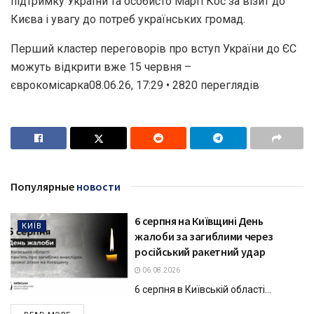
підтримку України та особисто Марті Кос за візит до
Києва і увагу до потреб українських громад.
Перший кластер переговорів про вступ України до ЄС
можуть відкрити вже 15 червня –
єврокомісарка08.06.26, 17:29 • 2820 переглядiв
Популярные
новости
6 серпня на Київщині День
КИЇВ
жалоби за загиблими через
російський ракетний удар
06.08.2026
6 серпня в Київській області...