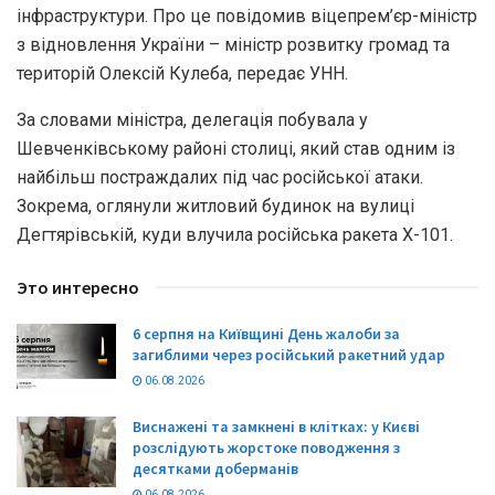
інфраструктури. Про це повідомив віцепрем’єр-міністр
з відновлення України – міністр розвитку громад та
територій Олексій Кулеба, передає УНН.
За словами міністра, делегація побувала у
Шевченківському районі столиці, який став одним із
найбільш постраждалих під час російської атаки.
Зокрема, оглянули житловий будинок на вулиці
Дегтярівській, куди влучила російська ракета Х-101.
Это интересно
6 серпня на Київщині День жалоби за
загиблими через російський ракетний удар
06.08.2026
Виснажені та замкнені в клітках: у Києві
розслідують жорстоке поводження з
десятками доберманів
06.08.2026