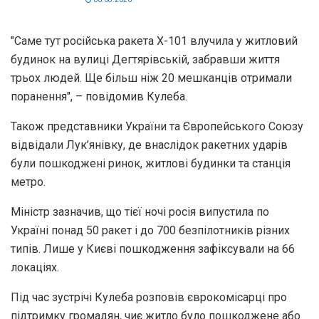
"Саме тут російська ракета Х-101 влучила у житловий
будинок на вулиці Дегтярівській, забравши життя
трьох людей. Ще більш ніж 20 мешканців отримали
поранення", – повідомив Кулеба.
Також представники України та Європейського Союзу
відвідали Лук’янівку, де внаслідок ракетних ударів
були пошкоджені ринок, житлові будинки та станція
метро.
Міністр зазначив, що тієї ночі росія випустила по
Україні понад 50 ракет і до 700 безпілотників різних
типів. Лише у Києві пошкодження зафіксували на 66
локаціях.
Під час зустрічі Кулеба розповів єврокомісарці про
підтримку громадян, чиє житло було пошкоджене або