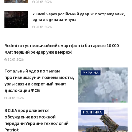
05.08.2026
У Києві через російський удар 26 постраждалих,
одна людина загинула
05.08.2026
Redmi готує незвичайний смартфон із батареєю 10 000
ТЕХНОЛОГІЇ
мАг: перший рендер уже в мережі
30.07.2026
Тотальный удар по тылам
УКРАЇНА
противника: уничтожены мосты,
узлы связи и секретный пункт
дислокации ФСБ
04.08.2026
В США продолжается
ПОЛІТИКА
обсуждение возможной
передачи Украине технологий
Patriot