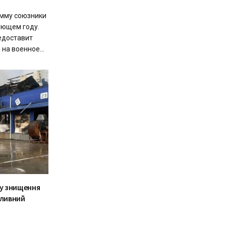
умму союзники
ующем году.
едоставит
на военное...
му знищення
аливний