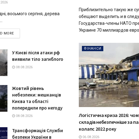
.2026
Приблизительно такую же с
дні, восьмого серпня, дерева
обещают выделить и в след
..
Государства-члены НАТО пр
Украине 70 миллиардов евро 
DETAILS
AD MORE
ФІНАНСИ
У Києві після атаки рф
виявили тіло загиблого
08.08.2026
Жовтий рівень
небезпеки: мешканців
Києва та області
попередили про негоду
Логістична криза 2026: чо
08.08.2026
складів небезпечніше за п
колапс 2022 року
Трансформація Служби
безпеки України в
06.08.2026