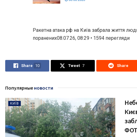
Ракетна атака рф на Київ забрала життя люд
поранених08.07.26, 08:29 • 1594 перегляди
Share
10
Tweet
7
Share
Популярные
новости
Небе
КИЇВ
Києв
заб
ФО