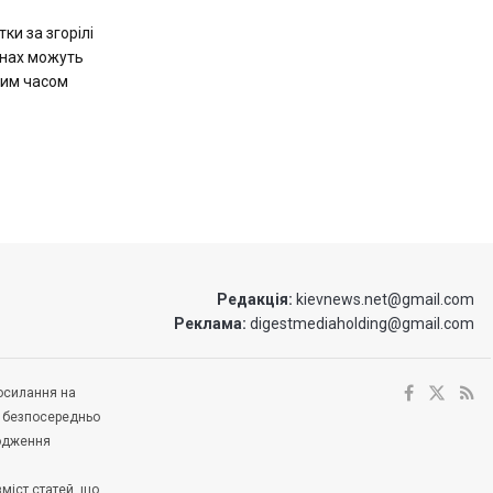
ки за згорілі
инах можуть
чим часом
Редакція:
kievnews.net@gmail.com
Реклама:
digestmediaholding@gmail.com
посилання на
е безпосередньо
ходження
зміст статей, що