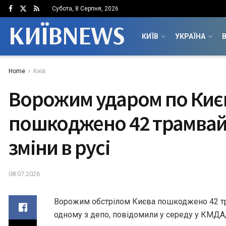
Субота, 8 Серпня, 2026
КИЇВNEWS
КИЇВ
УКРАЇНА
В
Home
Київ
Ворожим ударом по Киє
пошкоджено 42 трамвайн
зміни в русі
08.07.2026
Ворожим обстрілом Києва пошкоджено 42 тр
одному з депо, повідомили у середу у КМДА