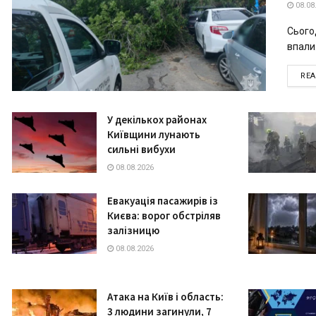
08.08
Сього
впали.
RE
У декількох районах
Київщини лунають
сильні вибухи
08.08.2026
Евакуація пасажирів із
Києва: ворог обстріляв
залізницю
08.08.2026
Атака на Київ і область:
3 людини загинули, 7