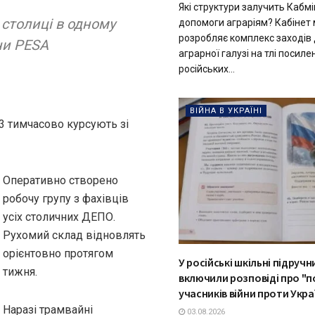
Які структури залучить Кабмі
 столиці в одному
допомоги аграріям? Кабінет м
розробляє комплекс заходів
ни PESA
аграрної галузі на тлі посиле
російських...
ВІЙНА В УКРАЇНІ
 3 тимчасово курсують зі
Оперативно створено
робочу групу з фахівців
усіх столичних ДЕПО.
Рухомий склад відновлять
орієнтовно протягом
У російські шкільні підручн
тижня.
включили розповіді про "п
учасників війни проти Укра
Наразі трамвайні
03.08.2026