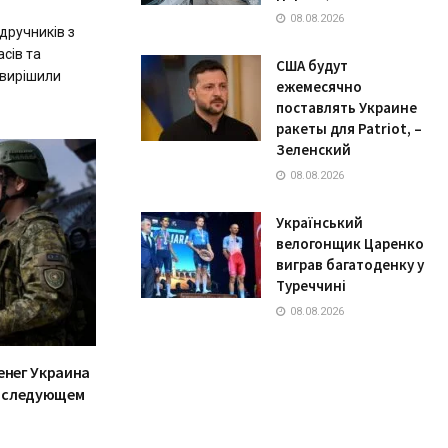
08.08.2026
дручників з
асів та
США будут
 вирішили
ежемесячно
поставлять Украине
ракеты для Patriot, –
Зеленский
08.08.2026
Український
велогонщик Царенко
виграв багатоденку у
Туреччині
08.08.2026
енег Украина
в следующем