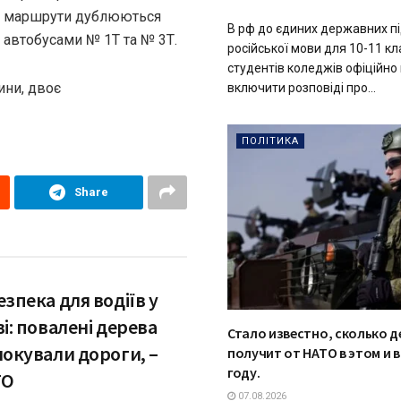
маршрути дублюються
В рф до єдиних державних пі
автобусами № 1Т та № 3Т.
російської мови для 10-11 кл
студентів коледжів офіційно
ини, двоє
включити розповіді про...
ПОЛІТИКА
Share
зпека для водіїв у
і: повалені дерева
Стало известно, сколько д
локували дороги, –
получит от НАТО в этом и 
году.
ТО
07.08.2026