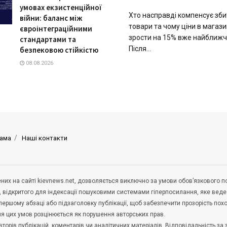
умовах екзистенційної
Хто насправді компенсує збит
війни: баланс між
товари та чому ціни в магаз
євроінтеграційними
зрости на 15% вже найближ
стандартами та
Після...
безпековою стійкістю
08.08.2026
ама
Наші контакти
щених на сайті kievnews.net, дозволяється виключно за умови обов’язкового 
, відкритого для індексації пошуковими системами гіперпосилання, яке вед
 першому абзаці або підзаголовку публікації, щоб забезпечити прозорість по
ня цих умов розцінюється як порушення авторських прав.
орів публікацій, коментарів чи аналітичних матеріалів. Відповідальність за 