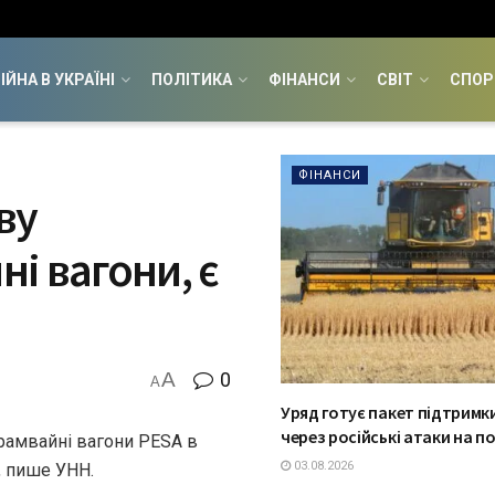
ІЙНА В УКРАЇНІ
ПОЛІТИКА
ФІНАНСИ
СВІТ
СПОР
ФІНАНСИ
ву
і вагони, є
A
0
A
Уряд готує пакет підтримки
через російські атаки на п
амвайні вагони PESA в
03.08.2026
, пише УНН.