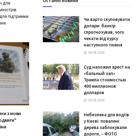
Останні новини
н для
іністрів
 для підтримки
Чи варто скуповувати
ння
долари: банкір
спрогнозував, чого
чекати від курсу
наступного тижня
08.08.2026
Суд наложил арест на
«бальный зал»
Трампа стоимостью
400 миллионов
долларов
08.08.2026
ики з мови
Небезпека для водіїв
одвиги"
у Києві: повалені
їни
дерева заблокували
дороги, – ФОТО