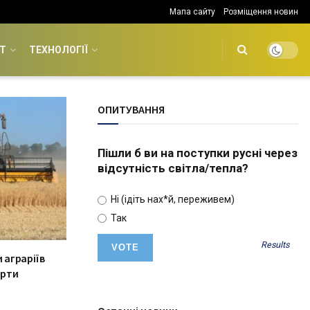
Мапа сайту
Розміщення новин
Т
ТЕХНОЛОГІЇ
ОПИТУВАННЯ
Пішли б ви на поступки русні через
відсутність світла/тепла?
Ні (ідіть нах*й, переживем)
Так
Results
 аграріїв
орти