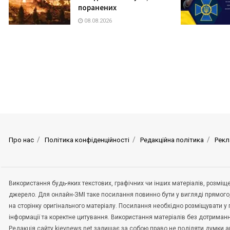
поранених
08.08.2026
Про нас
Політика конфіденційності
Редакційна політика
Рекл
Використання будь-яких текстових, графічних чи інших матеріалів, розмі
джерело. Для онлайн-ЗМІ таке посилання повинно бути у вигляді прямого
на сторінку оригінального матеріалу. Посилання необхідно розміщувати у
інформації та коректне цитування. Використання матеріалів без дотриман
Редакція сайту kievnews.net залишає за собою право не поділяти думки авт