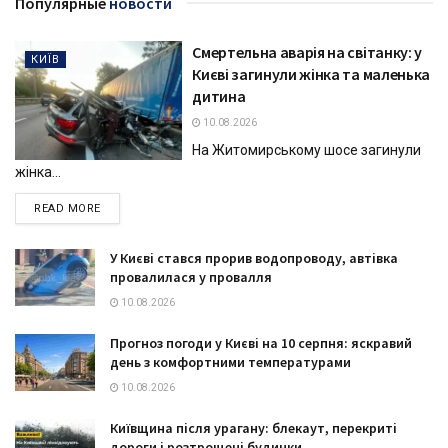
Популярные
новости
Смертельна аварія на світанку: у
КИЇВ
Києві загинули жінка та маленька
дитина
10.08.2026
На Житомирському шосе загинули
жінка...
DETAILS
READ MORE
У Києві стався прорив водопроводу, автівка
провалилася у провалля
10.08.2026
Прогноз погоди у Києві на 10 серпня: яскравий
день з комфортними температурами
10.08.2026
Київщина після урагану: блекаут, перекриті
дороги і розтрощені будинки