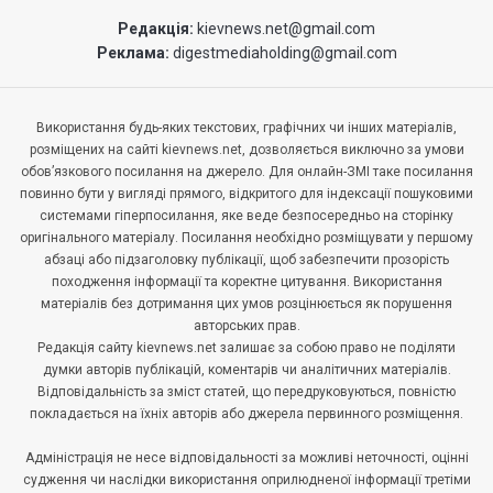
Редакція:
kievnews.net@gmail.com
Реклама:
digestmediaholding@gmail.com
Використання будь-яких текстових, графічних чи інших матеріалів,
розміщених на сайті kievnews.net, дозволяється виключно за умови
обов’язкового посилання на джерело. Для онлайн-ЗМІ таке посилання
повинно бути у вигляді прямого, відкритого для індексації пошуковими
системами гіперпосилання, яке веде безпосередньо на сторінку
оригінального матеріалу. Посилання необхідно розміщувати у першому
абзаці або підзаголовку публікації, щоб забезпечити прозорість
походження інформації та коректне цитування. Використання
матеріалів без дотримання цих умов розцінюється як порушення
авторських прав.
Редакція сайту kievnews.net залишає за собою право не поділяти
думки авторів публікацій, коментарів чи аналітичних матеріалів.
Відповідальність за зміст статей, що передруковуються, повністю
покладається на їхніх авторів або джерела первинного розміщення.
Адміністрація не несе відповідальності за можливі неточності, оцінні
судження чи наслідки використання оприлюдненої інформації третіми