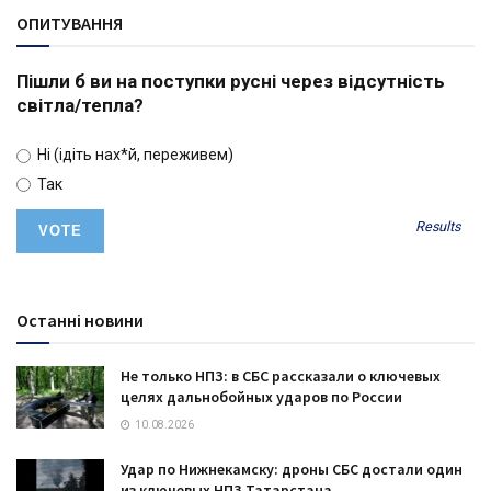
ОПИТУВАННЯ
Пішли б ви на поступки русні через відсутність
світла/тепла?
Ні (ідіть нах*й, переживем)
Так
Results
Останні новини
Не только НПЗ: в СБС рассказали о ключевых
целях дальнобойных ударов по России
10.08.2026
Удар по Нижнекамску: дроны СБС достали один
из ключевых НПЗ Татарстана