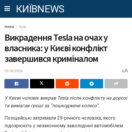
КИЇВNEWS
Home
Київ
Викрадення Tesla на очах у
власника: у Києві конфлікт
завершився криміналом
A
03.06.2026
A
У Києві чоловік викрав Tesla після конфлікту на дорозі
та вимагав гроші за “пошкоджене колесо”.
Поліцейські затримали 29-річного чоловіка, якого
підозрюють у незаконному заволодінні автомобілем