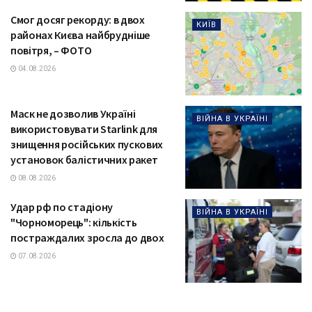
Смог досяг рекорду: в двох
КИЇВ
районах Києва найбрудніше
повітря, – ФОТО
04.08.2026
Маск не дозволив Україні
ВІЙНА В УКРАЇНІ
використовувати Starlink для
знищення російських пускових
установок балістичних ракет
08.08.2026
Удар рф по стадіону
ВІЙНА В УКРАЇНІ
"Чорноморець": кількість
постраждалих зросла до двох
07.08.2026