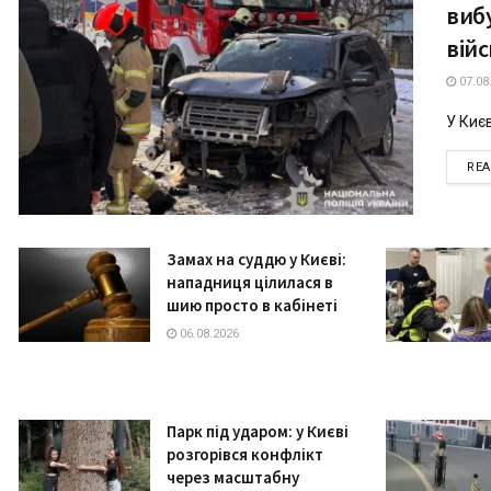
вибу
вій
07.08
У Києв
RE
Замах на суддю у Києві:
нападниця цілилася в
шию просто в кабінеті
06.08.2026
Парк під ударом: у Києві
розгорівся конфлікт
через масштабну