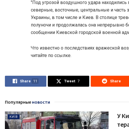
"Под угрозой воздушного удара находились
северные, восточные, центральные и часть 
Украины, в том числе и Киев. В столице тре
полуночи и продолжалась она непрерывно бол
сообщении Киевской городской военной ад
Что известно о последствиях вражеской воз
читайте по ссылке.
Share
11
Tweet
7
Share
Популярные
новости
У Ки
КИЇВ
тера