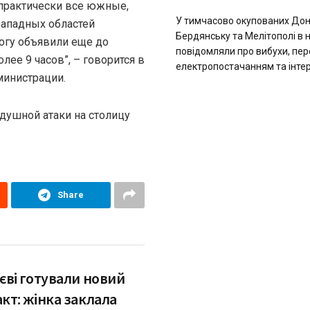
 практически все южные,
У тимчасово окупованих Дон
западных областей
Бердянську та Мелітополі в н
вогу объявили еще до
повідомляли про вибухи, пер
ее 9 часов”, – говорится в
електропостачанням та інтерн
министрации.
душной атаки на столицу
Share
єві готували новий
кт: жінка заклала