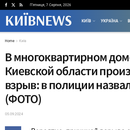
П’ятниця, 7 Серпня, 2026
КИЇВNEWS
КИЇВ
УКРАЇНА
В
Home
Київ
В многоквартирном дом
Киевской области прои
взрыв: в полиции назва
(ФОТО)
05.09.2024