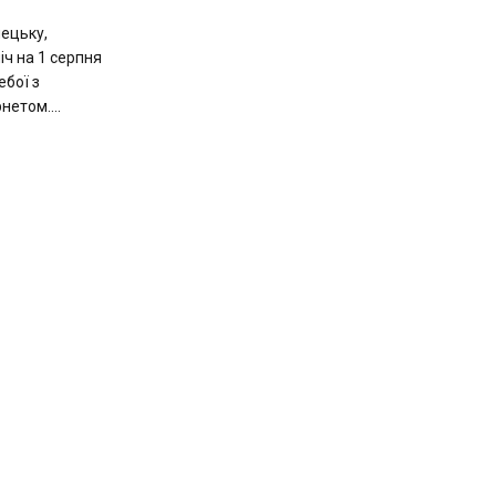
ецьку,
іч на 1 серпня
ебої з
етом....