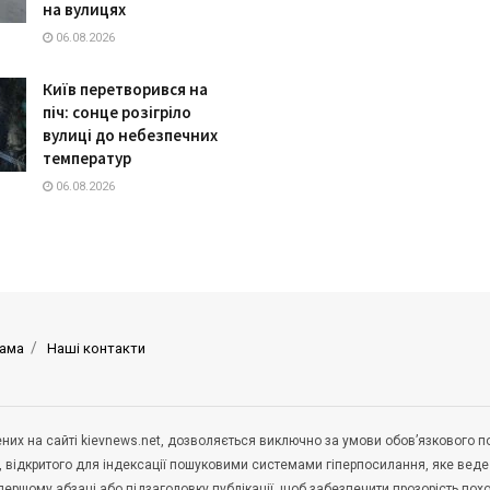
на вулицях
06.08.2026
Київ перетворився на
піч: сонце розігріло
вулиці до небезпечних
температур
06.08.2026
ама
Наші контакти
щених на сайті kievnews.net, дозволяється виключно за умови обов’язкового 
, відкритого для індексації пошуковими системами гіперпосилання, яке вед
 першому абзаці або підзаголовку публікації, щоб забезпечити прозорість по