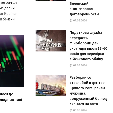
име раніше
Зеленский
ькі дрони
анонсировал
ії. Країна-
договоренности
и бензин
07.08.2026
Податкова служба
передасть
Міноборони дані
українців віком 18-60
років для перевірки
військового обліку
07.08.2026
Разборки со
стрельбой в центре
Кривого Рога: ранен
мужчина,
лася до
вооруженный беглец
люднив нові
скрылся на авто
06.08.2026