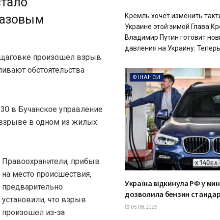
стало
Кремль хочет изменить такт
газовым
Украине этой зимой Глава К
Владимир Путин готовит нов
давления на Украину. Теперь.
щаговке произошел взрыв.
ливают обстоятельства
ФІНАНСИ
3:30 в Бучанское управление
взрыве в одном из жилых
Правоохранители, прибыв
на место происшествия,
Україна відкинула РФ у ми
предварительно
дозволила бензин стандар
установили, что взрыв
05.08.2026
произошел из-за