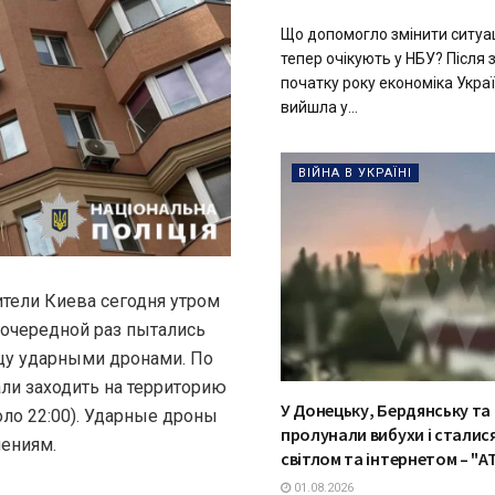
Що допомогло змінити ситуац
тепер очікують у НБУ? Після
початку року економіка Укра
вийшла у...
ВІЙНА В УКРАЇНІ
ители Киева сегодня утром
очередной раз пытались
ицу ударными дронами. По
ли заходить на территорию
У Донецьку, Бердянську та
ло 22:00). Ударные дроны
пролунали вибухи і сталися
лениям.
світлом та інтернетом – "
01.08.2026