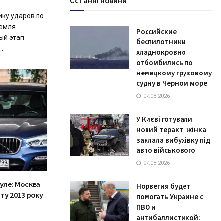
Останні новини
ику ударов по
ремля
Российские
ый этап
беспилотники
..
хладнокровно
отбомбились по
немецкому грузовому
судну в Черном море
07.08.2026
У Києві готували
новий теракт: жінка
заклала вибухівку під
авто військового
07.08.2026
нуле: Москва
Норвегия будет
ту 2013 року
помогать Украине с
ПВО и
антибаллистикой: