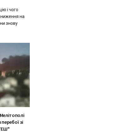
ію і чого
 зниження на
їни знову
 Мелітополі
 перебої зі
АТЕШ"