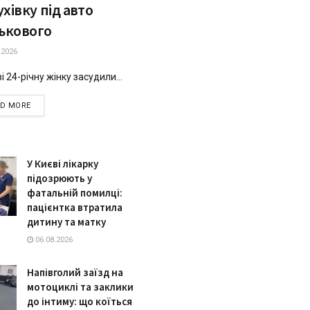
хівку під авто
ськового
.2026
і 24-річну жінку засудили...
DETAILS
AD MORE
У Києві лікарку
підозрюють у
фатальній помилці:
пацієнтка втратила
дитину та матку
06.08.2026
Напівголий заїзд на
мотоциклі та заклики
до інтиму: що коїться