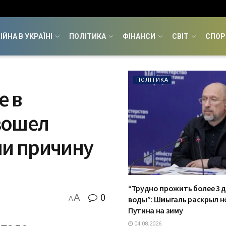
ІЙНА В УКРАЇНІ
ПОЛІТИКА
ФІНАНСИ
СВІТ
СПОР
ПОЛІТИКА
е в
зошел
ли причину
“Трудно прожить более 3 д
A
0
воды”: Шмыгаль раскрыл н
A
Путина на зиму
04.08.2026