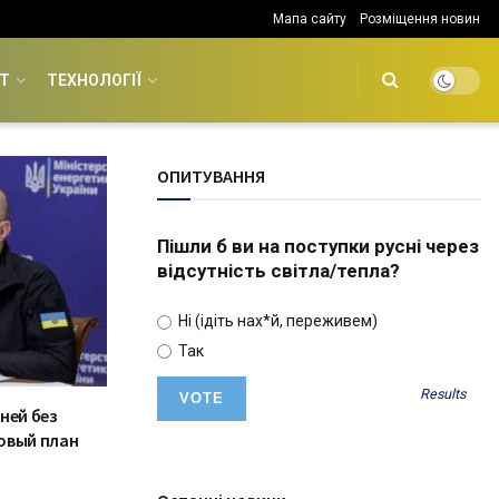
Мапа сайту
Розміщення новин
Т
ТЕХНОЛОГІЇ
ОПИТУВАННЯ
Пішли б ви на поступки русні через
відсутність світла/тепла?
Ні (ідіть нах*й, переживем)
Так
Results
ней без
овый план