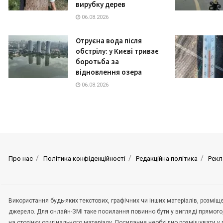
вирубку дерев
06.08.2026
Отруєна вода після
обстрілу: у Києві триває
боротьба за
відновлення озера
06.08.2026
Про нас
Політика конфіденційності
Редакційна політика
Рекл
Використання будь-яких текстових, графічних чи інших матеріалів, розмі
джерело. Для онлайн-ЗМІ таке посилання повинно бути у вигляді прямого
на сторінку оригінального матеріалу. Посилання необхідно розміщувати у