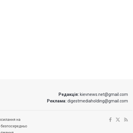
Редакція:
kievnews.net@gmail.com
Реклама:
digestmediaholding@gmail.com
посилання на
е безпосередньо
ходження