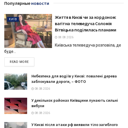
Популярные
новости
Життя в Києві чи за кордоном:
КИЇВ
вагітна телеведуча Соломія
Вітвіцька поділилась планами
08.08.2026
Київська телеведуча розповіла, де
буде...
DETAILS
READ MORE
Небезпека для водіїв у Києві: повалені дерева
заблокували дороги, – ФОТО
08.08.2026
У декількох районах Київщини лунають сильні
вибухи
08.08.2026
У Києві після атаки рф виявили тіло загиблого