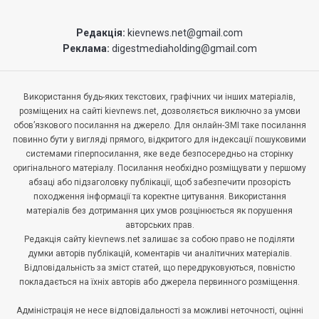
Редакція:
kievnews.net@gmail.com
Реклама:
digestmediaholding@gmail.com
Використання будь-яких текстових, графічних чи інших матеріалів,
розміщених на сайті kievnews.net, дозволяється виключно за умови
обов’язкового посилання на джерело. Для онлайн-ЗМІ таке посилання
повинно бути у вигляді прямого, відкритого для індексації пошуковими
системами гіперпосилання, яке веде безпосередньо на сторінку
оригінального матеріалу. Посилання необхідно розміщувати у першому
абзаці або підзаголовку публікації, щоб забезпечити прозорість
походження інформації та коректне цитування. Використання
матеріалів без дотримання цих умов розцінюється як порушення
авторських прав.
Редакція сайту kievnews.net залишає за собою право не поділяти
думки авторів публікацій, коментарів чи аналітичних матеріалів.
Відповідальність за зміст статей, що передруковуються, повністю
покладається на їхніх авторів або джерела первинного розміщення.
Адміністрація не несе відповідальності за можливі неточності, оцінні