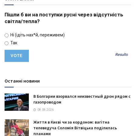
Пішли б ви на поступки русні через відсутність
світла/тепла?
Ні (ідіть нах*й, переживем)
Так
Results
Останні новини
В Болгарии взорвался неизвестный дрон рядом с
газопроводом
08.08.2026
Життя в Києві чи за кордоном: вагітна
телеведуча Соломія Вітвіцька поділилась
планами