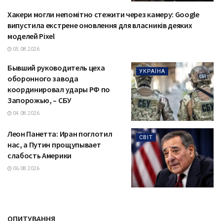
Хакери могли непомітно стежити через камеру: Google
ТЕХНОЛОГІЇ
випустила екстрене оновлення для власників деяких
моделей Pixel
05.08.2026
Бывший руководитель цеха
УКРАЇНА
оборонного завода
координировал удары РФ по
Запорожью, – СБУ
04.08.2026
Леон Панетта: Иран поглотил
СВІТ
нас, а Путин прощупывает
слабость Америки
06.08.2026
ОПИТУВАННЯ