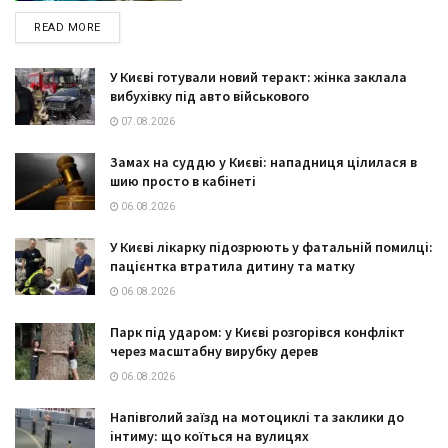
DETAILS
READ MORE
У Києві готували новий теракт: жінка заклала
вибухівку під авто військового
07.08.2026
Замах на суддю у Києві: нападниця цілилася в
шию просто в кабінеті
06.08.2026
У Києві лікарку підозрюють у фатальній помилці:
пацієнтка втратила дитину та матку
06.08.2026
Парк під ударом: у Києві розгорівся конфлікт
через масштабну вирубку дерев
06.08.2026
Напівголий заїзд на мотоциклі та заклики до
інтиму: що коїться на вулицях