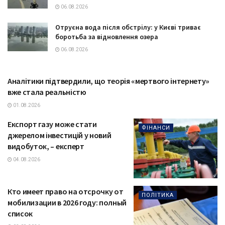
06.08.2026
Отруєна вода після обстрілу: у Києві триває
боротьба за відновлення озера
06.08.2026
Аналітики підтвердили, що теорія «мертвого інтернету»
ТЕХНОЛОГІЇ
вже стала реальністю
01.08.2026
Експорт газу може стати
ФІНАНСИ
джерелом інвестицій у новий
видобуток, – експерт
04.08.2026
Кто имеет право на отсрочку от
ПОЛІТИКА
мобилизации в 2026 году: полный
список