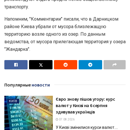
транспорту.
Напомним, "Комментарии" писали, что в Дарницком
районе Киева убрали от мусора близлежащую
территорию возле одного из озер. По данным
ведомства, от мусора прилегающая территория у озера
"Жандарка".
Популярные
новости
Євро знову пішов угору: курс
КИЇВ
валют у Києві на 6 серпня
здивував українців
07.08.2026
У Києві змінилися курси валют....