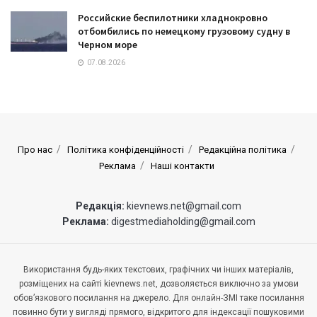
Российские беспилотники хладнокровно
отбомбились по немецкому грузовому судну в
Черном море
07.08.2026
Про нас
Політика конфіденційності
Редакційна політика
Реклама
Наші контакти
Редакція:
kievnews.net@gmail.com
Реклама:
digestmediaholding@gmail.com
Використання будь-яких текстових, графічних чи інших матеріалів,
розміщених на сайті kievnews.net, дозволяється виключно за умови
обов’язкового посилання на джерело. Для онлайн-ЗМІ таке посилання
повинно бути у вигляді прямого, відкритого для індексації пошуковими