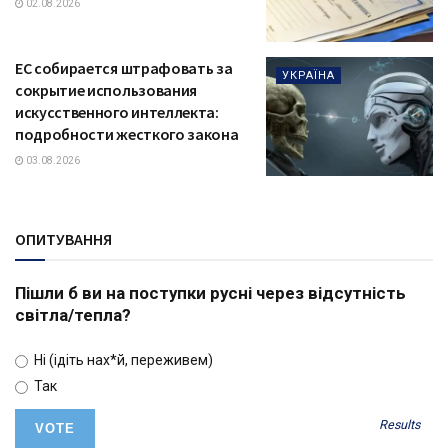
02.08.2026
ЕС собирается штрафовать за
УКРАЇНА
сокрытие использования
искусственного интеллекта:
подробности жесткого закона
03.08.2026
ОПИТУВАННЯ
Пішли б ви на поступки русні через відсутність
світла/тепла?
Ні (ідіть нах*й, переживем)
Так
Results