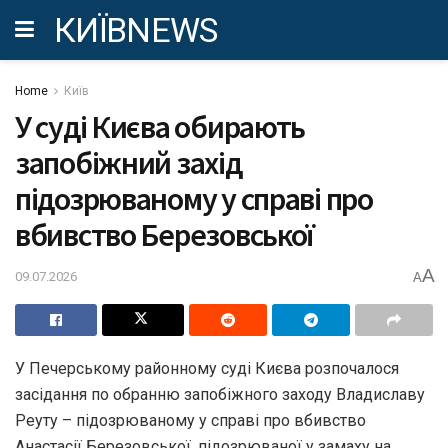
КИЇВNEWS
Home
Київ
У суді Києва обирають
запобіжний захід
підозрюваному у справі про
вбивство Березовської
A
09.07.2026
A
У Печерському районному суді Києва розпочалося
засідання по обранню запобіжного заходу Владиславу
Реуту – підозрюваному у справі про вбивство
Анастасії Березовської, підозрюваної у замаху на