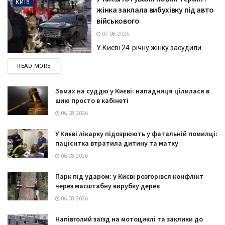
КИЇВ
жінка заклала вибухівку під авто
військового
07.08.2026
У Києві 24-річну жінку засудили...
DETAILS
READ MORE
Замах на суддю у Києві: нападниця цілилася в
шию просто в кабінеті
06.08.2026
У Києві лікарку підозрюють у фатальній помилці:
пацієнтка втратила дитину та матку
06.08.2026
Парк під ударом: у Києві розгорівся конфлікт
через масштабну вирубку дерев
06.08.2026
Напівголий заїзд на мотоциклі та заклики до