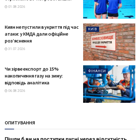
01.08.2026
Киян не пустили в укриття під час
КИЇВ
атаки: у КМДА дали офіційне
роз’яснення
31.07.2026
Чи зірве експорт до 15%
ФІНАНСИ
накопичення газу на зиму:
відповідь аналітика
06.08.2026
ОПИТУВАННЯ
Пішли б ви на поступки русні через відсутність