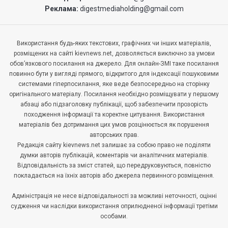
Реклама:
digestmediaholding@gmail.com
Використання будь-яких текстових, графічних чи інших матеріалів,
розміщених на сайті kievnews.net, дозволяється виключно за умови
обов’язкового посилання на джерело. Для онлайн-ЗМІ таке посилання
повинно бути у вигляді прямого, відкритого для індексації пошуковими
системами гіперпосилання, яке веде безпосередньо на сторінку
оригінального матеріалу. Посилання необхідно розміщувати у першому
абзаці або підзаголовку публікації, щоб забезпечити прозорість
походження інформації та коректне цитування. Використання
матеріалів без дотримання цих умов розцінюється як порушення
авторських прав.
Редакція сайту kievnews.net залишає за собою право не поділяти
думки авторів публікацій, коментарів чи аналітичних матеріалів.
Відповідальність за зміст статей, що передруковуються, повністю
покладається на їхніх авторів або джерела первинного розміщення.
Адміністрація не несе відповідальності за можливі неточності, оцінні
судження чи наслідки використання оприлюдненої інформації третіми
особами.