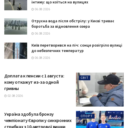
інтиму: що коїться на вулицях
06.08.2026
Отруєна вода після обстрілу: у Києві триває
боротьба за відновлення озера
06.08.2026
Київ перетворився на піч: сонце розігріло вулиці
до небезпечних температур
06.08.2026
Доплата к пенсии с 1 августа:
СВІТ
кому откажут из-за одной
гривны
02.08.2026
Україна здобула бронзу
СПОРТ
чемпіонату Європи у синхронних
стрибках з 10-метрової вишки