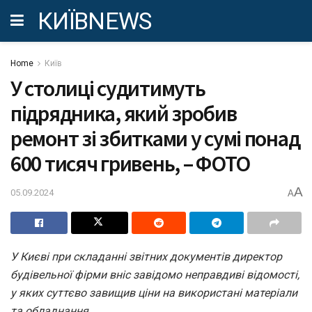
КИЇВNEWS
Home
Київ
У столиці судитимуть
підрядника, який зробив
ремонт зі збитками у сумі понад
600 тисяч гривень, – ФОТО
A
05.09.2024
A
У Києві при складанні звітних документів директор
будівельної фірми вніс завідомо неправдиві відомості,
у яких суттєво завищив ціни на використані матеріали
та обладнання.