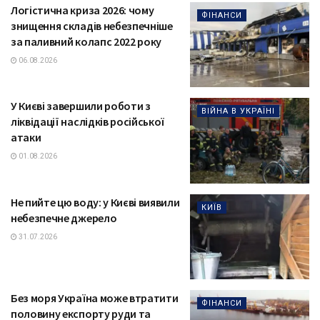
Логістична криза 2026: чому
ФІНАНСИ
знищення складів небезпечніше
за паливний колапс 2022 року
06.08.2026
У Києві завершили роботи з
ВІЙНА В УКРАЇНІ
ліквідації наслідків російської
атаки
01.08.2026
Не пийте цю воду: у Києві виявили
КИЇВ
небезпечне джерело
31.07.2026
Без моря Україна може втратити
ФІНАНСИ
половину експорту руди та