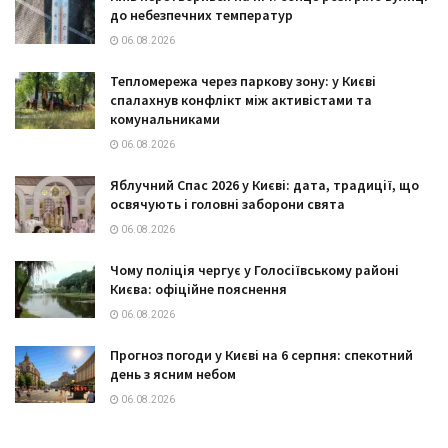
до небезпечних температур
06.08.2026
Тепломережа через паркову зону: у Києві
спалахнув конфлікт між активістами та
комунальниками
06.08.2026
Яблучний Спас 2026 у Києві: дата, традиції, що
освячують і головні заборони свята
06.08.2026
Чому поліція чергує у Голосіївському районі
Києва: офіційне пояснення
06.08.2026
Прогноз погоди у Києві на 6 серпня: спекотний
день з ясним небом
06.08.2026