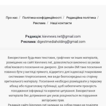
Про нас
Політика конфіденційності
Редакційна політика
Реклама
Наші контакти
Редакція:
kievnews.net@gmail.com
Реклама:
digestmediaholding@gmail.com
Використання будь-яких текстових, графічних чи інших матеріалів,
розміщених на сайті kievnews.net, дозволяється виключно за умови
обов’язкового посилання на джерело. Для онлайн-ЗМІ таке посилання
повинно бути у вигляді прямого, відкритого для індексації пошуковими
системами гіперпосилання, яке веде безпосередньо на сторінку
оригінального матеріалу. Посилання необхідно розміщувати у першому
абзаці або підзаголовку публікації, щоб забезпечити прозорість
походження інформації та коректне цитування. Використання
матеріалів без дотримання цих умов розцінюється як порушення
авторських прав.
Редакція сайту kievnews.net залишає за собою право не поділяти