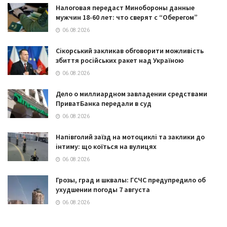
Налоговая передаст Минобороны данные
мужчин 18-60 лет: что сверят с “Оберегом”
06.08.2026
Сікорський закликав обговорити можливість
збиття російських ракет над Україною
06.08.2026
Дело о миллиардном завладении средствами
ПриватБанка передали в суд
06.08.2026
Напівголий заїзд на мотоциклі та заклики до
інтиму: що коїться на вулицях
06.08.2026
Грозы, град и шквалы: ГСЧС предупредило об
ухудшении погоды 7 августа
06.08.2026