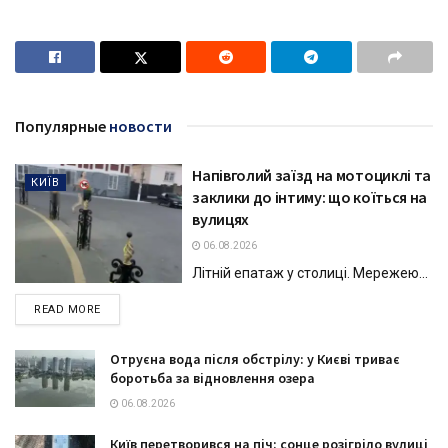
Популярные
новости
Напівголий заїзд на мотоциклі та
КИЇВ
заклики до інтиму: що коїться на
вулицях
06.08.2026
Літній епатаж у столиці. Мережею...
DETAILS
READ MORE
Отруєна вода після обстрілу: у Києві триває
боротьба за відновлення озера
06.08.2026
Київ перетворився на піч: сонце розігріло вулиці