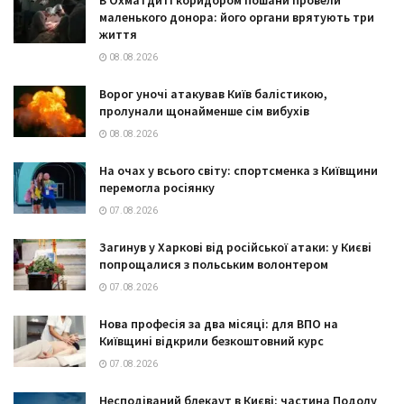
маленького донора: його органи врятують три
життя
08.08.2026
Ворог уночі атакував Київ балістикою,
пролунали щонайменше сім вибухів
08.08.2026
На очах у всього світу: спортсменка з Київщини
перемогла росіянку
07.08.2026
Загинув у Харкові від російської атаки: у Києві
попрощалися з польським волонтером
07.08.2026
Нова професія за два місяці: для ВПО на
Київщині відкрили безкоштовний курс
07.08.2026
Несподіваний блекаут в Києві: частина Подолу