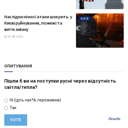
Наслідки нічної атаки шокують: у
КИЇВ
Києві руйнування, пожежі та
витік аміаку
05.08.2026
ОПИТУВАННЯ
Пішли б ви на поступки русні через відсутність
світла/тепла?
Ні (ідіть нах*й, переживем)
Так
Results