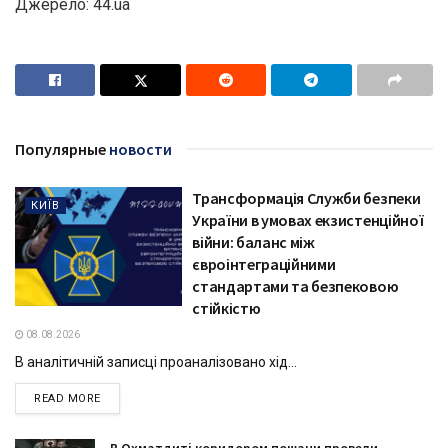
Джерело: 44.ua
Популярные
новости
Трансформація Служби безпеки
КИЇВ
України в умовах екзистенційної
війни: баланс між
євроінтеграційними
стандартами та безпековою
стійкістю
08.08.2026
В аналітичній записці проаналізовано хід...
DETAILS
READ MORE
В Охматдиті коридором пошани провели