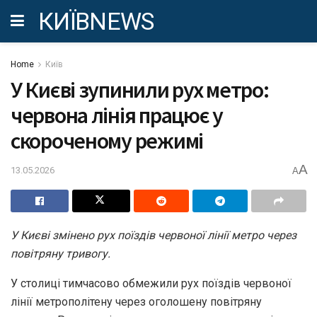
КИЇВNEWS
Home
Київ
У Києві зупинили рух метро:
червона лінія працює у
скороченому режимі
A
13.05.2026
A
У Києві змінено рух поїздів червоної лінії метро через
повітряну тривогу.
У столиці тимчасово обмежили рух поїздів червоної
лінії метрополітену через оголошену повітряну