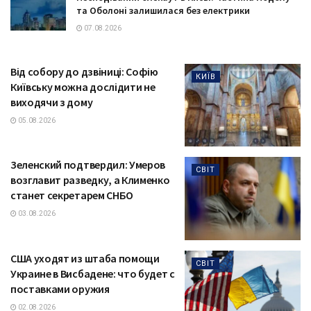
та Оболоні залишилася без електрики
07.08.2026
Від собору до дзвіниці: Софію
КИЇВ
Київську можна дослідити не
виходячи з дому
05.08.2026
Зеленский подтвердил: Умеров
СВІТ
возглавит разведку, а Клименко
станет секретарем СНБО
03.08.2026
США уходят из штаба помощи
СВІТ
Украине в Висбадене: что будет с
поставками оружия
02.08.2026