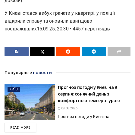
докази).
У Києві стався вибух гранати у квартирі: у поліції
відкрили справу та оновили дані щодо
постраждалих15.09.25, 20:30 • 4457 переглядiв
Популярные
новости
Прогноз погоди у Києві на 9
КИЇВ
серпня: сонячний день з
комфортною температурою
09.08.2026
Прогноз погоди у Києві на...
DETAILS
READ MORE