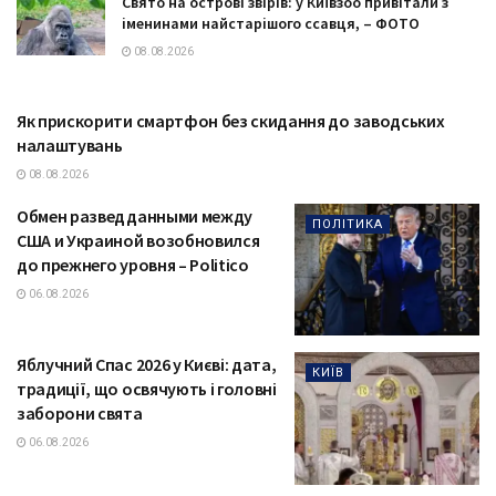
Свято на острові звірів: у Київзоо привітали з
іменинами найстарішого ссавця, – ФОТО
08.08.2026
Як прискорити смартфон без скидання до заводських
ТЕХНОЛОГІЇ
налаштувань
08.08.2026
Обмен разведданными между
ПОЛІТИКА
США и Украиной возобновился
до прежнего уровня – Politico
06.08.2026
Яблучний Спас 2026 у Києві: дата,
КИЇВ
традиції, що освячують і головні
заборони свята
06.08.2026