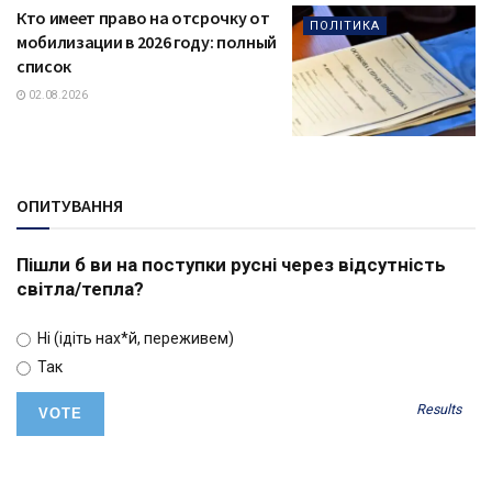
Кто имеет право на отсрочку от
ПОЛІТИКА
мобилизации в 2026 году: полный
список
02.08.2026
ОПИТУВАННЯ
Пішли б ви на поступки русні через відсутність
світла/тепла?
Ні (ідіть нах*й, переживем)
Так
Results