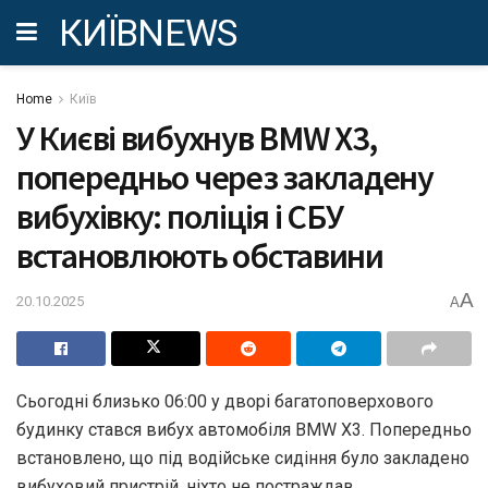
КИЇВNEWS
Home
Київ
У Києві вибухнув BMW X3,
попередньо через закладену
вибухівку: поліція і СБУ
встановлюють обставини
A
20.10.2025
A
Сьогодні близько 06:00 у дворі багатоповерхового
будинку стався вибух автомобіля BMW X3. Попередньо
встановлено, що під водійське сидіння було закладено
вибуховий пристрій, ніхто не постраждав.