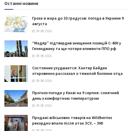
Останні новини
Гроза и жара до 33 градусов: погода в Украине 9
августа
09.08.2026
“Мадяр” підтвердив знищення позицій С-400 у
Геленджику та ще чотири елементи ППО рф
09.08.2026
Состояние ухудшается: Хантер Байден
откровенно рассказал о тяжелой болезни отца
09.08.2026
Прогноз погоди у Києві на 9 серпня: сонячний
день з комфортною температурою
09.08.2026
Продажі військових товарів на Wildberries
рекордно впали після атак ЗСУ, – ЗМІ
09.08.2026