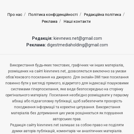
Про нас
Політика конфіденційності
Редакційна політика
Реклама
Наші контакти
Редакція:
kievnews.net@gmail.com
Реклама:
digestmediaholding@gmail.com
Використання будь-яких текстових, графічних чи інших матеріалів,
розміщених на сайті kievnews.net, дозволяється виключно за умови
обов’язкового посилання на джерело. Для онлайн-ЗМІ таке посилання
повинно бути у вигляді прямого, відкритого для індексації пошуковими
системами гіперпосилання, яке веде безпосередньо на сторінку
оригінального матеріалу. Посилання необхідно розміщувати у першому
абзаці або підзаголовку публікації, щоб забезпечити прозорість
походження інформації та коректне цитування. Використання
матеріалів без дотримання цих умов розцінюється як порушення
авторських прав.
Редакція сайту kievnews.net залишає за собою право не поділяти
думки авторів публікацій, коментарів чи аналітичних матеріалів.