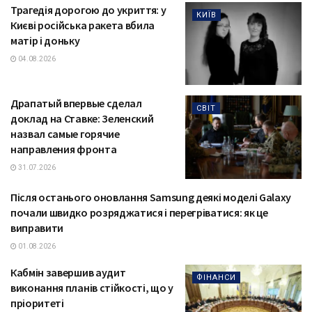
Трагедія дорогою до укриття: у
КИЇВ
Києві російська ракета вбила
матір і доньку
04.08.2026
Драпатый впервые сделал
СВІТ
доклад на Ставке: Зеленский
назвал самые горячие
направления фронта
31.07.2026
Після останього оновлання Samsung деякі моделі Galaxy
ТЕХНОЛОГІЇ
почали швидко розряджатися і перегріватися: як це
виправити
01.08.2026
Кабмін завершив аудит
ФІНАНСИ
виконання планів стійкості, що у
пріоритеті