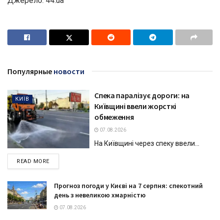
Джерело: 44.ua
Популярные
новости
Спека паралізує дороги: на
КИЇВ
Київщині ввели жорсткі
обмеження
07.08.2026
На Київщині через спеку ввели...
DETAILS
READ MORE
Прогноз погоди у Києві на 7 серпня: спекотний
день з невеликою хмарністю
07.08.2026