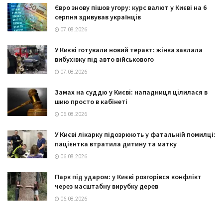
Євро знову пішов угору: курс валют у Києві на 6
серпня здивував українців
07.08.2026
У Києві готували новий теракт: жінка заклала
вибухівку під авто військового
07.08.2026
Замах на суддю у Києві: нападниця цілилася в
шию просто в кабінеті
06.08.2026
У Києві лікарку підозрюють у фатальній помилці:
пацієнтка втратила дитину та матку
06.08.2026
Парк під ударом: у Києві розгорівся конфлікт
через масштабну вирубку дерев
06.08.2026