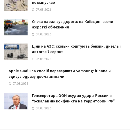
не выпускает
07.08.2026
Спека паралізує дороги: на Київщині ввели
жорсткі обмеження
07.08.2026
Ціни на АЗС: скільки коштують бензин, дизель і
автогаз 7 серпня
07.08.2026
Apple знайшла спосіб перевершити Samsung: iPhone 20
здивує одразу двома змінами
07.08.2026
Генсекретарь ООН осудил удары России и
“эскалацию конфликта на территории РФ”
07.08.2026