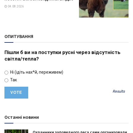
04.08.2026
ОПИТУВАННЯ
Пішли б ви на поступки русні через відсутність
світла/тепла?
Ні (ідіть нах*й, переживем)
Так
Results
Останні новини
Охранники заповедного леса сами организовали