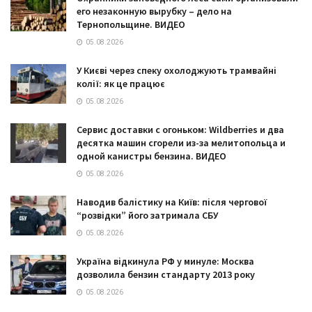
его незаконную вырубку – дело на
Тернопольщине. ВИДЕО
05.08.2026
У Києві через спеку охолоджують трамвайні
колії: як це працює
05.08.2026
Сервис доставки с огоньком: Wildberries и два
десятка машин сгорели из-за мелитопольца и
одной канистры бензина. ВИДЕО
05.08.2026
Наводив балістику на Київ: після чергової
“розвідки” його затримала СБУ
05.08.2026
Україна відкинула РФ у минуле: Москва
дозволила бензин стандарту 2013 року
05.08.2026