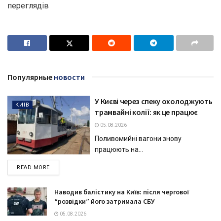
переглядiв
Популярные
новости
У Києві через спеку охолоджують
КИЇВ
трамвайні колії: як це працює
05.08.2026
Поливомийні вагони знову
працюють на...
DETAILS
READ MORE
Наводив балістику на Київ: після чергової
“розвідки” його затримала СБУ
05.08.2026