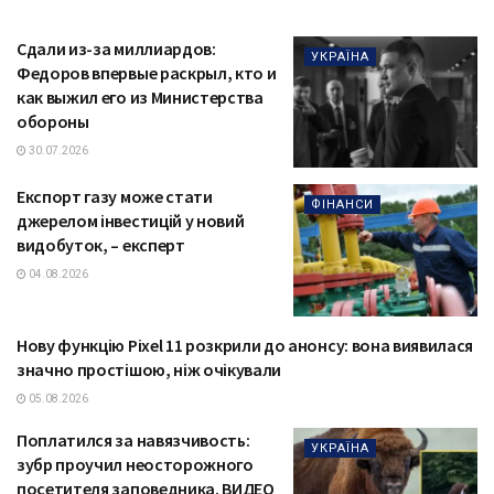
Сдали из-за миллиардов:
УКРАЇНА
Федоров впервые раскрыл, кто и
как выжил его из Министерства
обороны
30.07.2026
Експорт газу може стати
ФІНАНСИ
джерелом інвестицій у новий
видобуток, – експерт
04.08.2026
Нову функцію Pixel 11 розкрили до анонсу: вона виявилася
ТЕХНОЛОГІЇ
значно простішою, ніж очікували
05.08.2026
Поплатился за навязчивость:
УКРАЇНА
зубр проучил неосторожного
посетителя заповедника. ВИДЕО