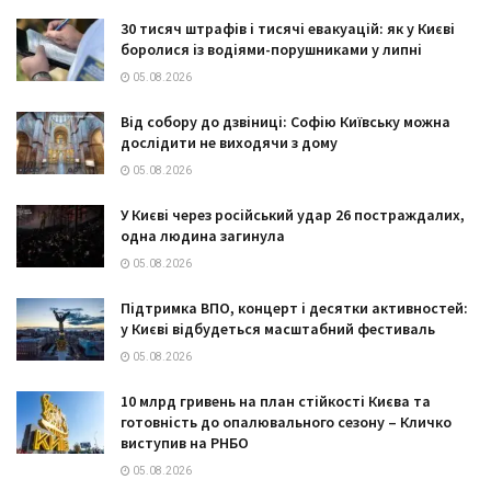
30 тисяч штрафів і тисячі евакуацій: як у Києві
боролися із водіями-порушниками у липні
05.08.2026
Від собору до дзвіниці: Софію Київську можна
дослідити не виходячи з дому
05.08.2026
У Києві через російський удар 26 постраждалих,
одна людина загинула
05.08.2026
Підтримка ВПО, концерт і десятки активностей:
у Києві відбудеться масштабний фестиваль
05.08.2026
10 млрд гривень на план стійкості Києва та
готовність до опалювального сезону – Кличко
виступив на РНБО
05.08.2026