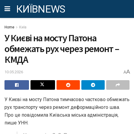
КИЇВNEWS
Home
Київ
У Києві на мосту Патона
обмежать рух через ремонт –
КМДА
A
10.05.2026
A
У Києві на мосту Патона тимчасово частково обмежать
рух транспорту через ремонт деформаційного шва.
Про це повідомила Київська міська адміністрація,
пише УНН.