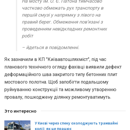
На мосту ім. О. Є. Патона тимчасово
частково обмежать рух транспорту в
першій смузі у напрямку з лівого на
правий берег. Обмеження пов’язані з
проведенням невідкладних ремонтних
робіт
– йдеться в повідомленні.
Як зазначили в КП "Київавтошляхміст", під час
планового технічного огляду фахівці виявили дефект
деформаційного шва закритого типу бетонних плит
мостового полотна. Щоб запобігти подальшому
руйнуванню конструкції та можливому утворенню
провалу, пошкоджену ділянку ремонтуватимуть.
Это интересно
У Києві через спеку охолоджують трамвайні
колії: як це працює