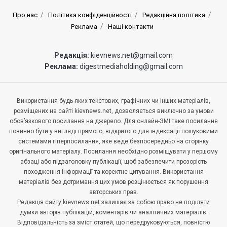
Про нас
Політика конфіденційності
Редакційна політика
Реклама
Наші контакти
Редакція:
kievnews.net@gmail.com
Реклама:
digestmediaholding@gmail.com
Використання будь-яких текстових, графічних чи інших матеріалів,
розміщених на сайті kievnews.net, дозволяється виключно за умови
обов’язкового посилання на джерело. Для онлайн-ЗМІ таке посилання
повинно бути у вигляді прямого, відкритого для індексації пошуковими
системами гіперпосилання, яке веде безпосередньо на сторінку
оригінального матеріалу. Посилання необхідно розміщувати у першому
абзаці або підзаголовку публікації, щоб забезпечити прозорість
походження інформації та коректне цитування. Використання
матеріалів без дотримання цих умов розцінюється як порушення
авторських прав.
Редакція сайту kievnews.net залишає за собою право не поділяти
думки авторів публікацій, коментарів чи аналітичних матеріалів.
Відповідальність за зміст статей, що передруковуються, повністю