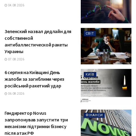
04.08.2026
Зеленский назвал дедлайн для
СВІТ
собственной
антибаллистической ракеты
Украины
07.08.2026
6 серпня на Київщині День
КИЇВ
жалоби за загиблими через
російський ракетний удар
06.08.2026
Гендиректор Novus
ФІНАНСИ
запропонував запустити три
механізми підтримки бізнесу
після атак РФ