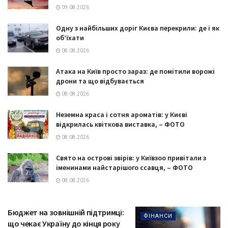
09.08.2026
Одну з найбільших доріг Києва перекрили: де і як
об’їхати
08.08.2026
Атака на Київ просто зараз: де помітили ворожі
дрони та що відбувається
08.08.2026
Неземна краса і сотня ароматів: у Києві
відкрилась квіткова виставка, – ФОТО
08.08.2026
Свято на острові звірів: у Київзоо привітали з
іменинами найстарішого ссавця, – ФОТО
08.08.2026
Бюджет на зовнішній підтримці:
ФІНАНСИ
що чекає Україну до кінця року