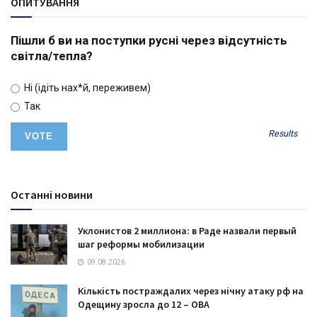
ОПИТУВАННЯ
Пішли б ви на поступки русні через відсутність
світла/тепла?
Ні (ідіть нах*й, переживем)
Так
Results
Останні новини
Уклонистов 2 миллиона: в Раде назвали первый
шаг реформы мобилизации
09.08.2026
Кількість постраждалих через нічну атаку рф на
Одещину зросла до 12 – ОВА