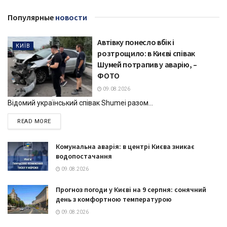
Популярные
новости
Автівку понесло вбік і
КИЇВ
розтрощило: в Києві співак
Шумей потрапив у аварію, –
ФОТО
09.08.2026
Відомий український співак Shumei разом...
DETAILS
READ MORE
Комунальна аварія: в центрі Києва зникає
водопостачання
09.08.2026
Прогноз погоди у Києві на 9 серпня: сонячний
день з комфортною температурою
09.08.2026