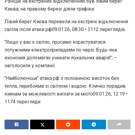
Раніше на екстрених відключеннях був лівий берег
Києва, на правому березі діяли графіки.
Лівий берег Києва перевели на екстрені відключення
світла після атаки рф09.01.26, 08:30 • 3112 переглядiв
"Якщо у вас є світло, просимо користуватися
потужними електроприладами по черзі. Будь-яка
економія допомагає уникати локальних аварій", –
наголосили у компанії.
"Найболючіша" атака рф з половиною висоток без
тепла, перебоями зі світлом і водою: Кличко порадив
киянам за можливості виїхати за місто09.01.26, 12:19 •
1174 перегляди