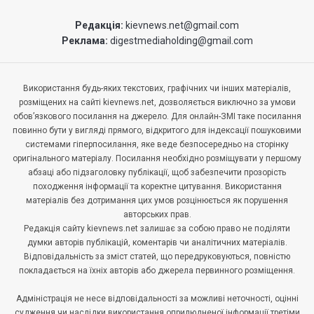
Редакція:
kievnews.net@gmail.com
Реклама:
digestmediaholding@gmail.com
Використання будь-яких текстових, графічних чи інших матеріалів,
розміщених на сайті kievnews.net, дозволяється виключно за умови
обов’язкового посилання на джерело. Для онлайн-ЗМІ таке посилання
повинно бути у вигляді прямого, відкритого для індексації пошуковими
системами гіперпосилання, яке веде безпосередньо на сторінку
оригінального матеріалу. Посилання необхідно розміщувати у першому
абзаці або підзаголовку публікації, щоб забезпечити прозорість
походження інформації та коректне цитування. Використання
матеріалів без дотримання цих умов розцінюється як порушення
авторських прав.
Редакція сайту kievnews.net залишає за собою право не поділяти
думки авторів публікацій, коментарів чи аналітичних матеріалів.
Відповідальність за зміст статей, що передруковуються, повністю
покладається на їхніх авторів або джерела первинного розміщення.
Адміністрація не несе відповідальності за можливі неточності, оцінні
судження чи наслідки використання оприлюдненої інформації третіми