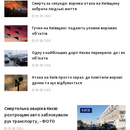
Смерть за секунди: ворожа атака на Київщину
забрала людські життя
09.08.2026
Гучно на Київщині: падають уламки ворожих
об’єктів
09.08.2026
Одну з найбільших доріг Києва перекрили: де і як
об’їхати
08.08.2026
Атака на Київ просто зараз: де помітили ворожі
дрони та що відбувається
08.08.2026
Смертельна аварія в Києві:
КИЇВ
розтрощені авто заблокували
рух транспорту, – ФОТО
03.08.2026