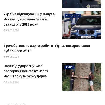
Україна відкинула РФ у минуле:
ФІНАНСИ
Москва дозволила бензин
стандарту 2013 року
05.08.2026
9 речей, яких не варто робити під час використання
ТЕХНОЛОГІЇ
публічного Wi-Fi
09.08.2026
Парк під ударом: у Києві
КИЇВ
розгорівся конфлікт через
масштабну вирубку дерев
06.08.2026