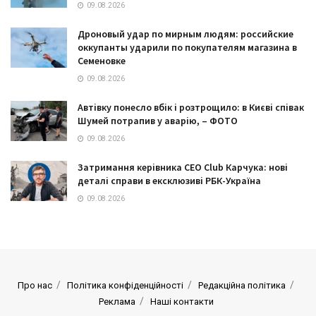
09.08.2026
Дроновый удар по мирным людям: российские
оккупанты ударили по покупателям магазина в
Семеновке
09.08.2026
Автівку понесло вбік і розтрощило: в Києві співак
Шумей потрапив у аварію, – ФОТО
09.08.2026
Затримання керівника CEO Club Карчука: нові
деталі справи в ексклюзиві РБК-Україна
09.08.2026
Про нас
Політика конфіденційності
Редакційна політика
Реклама
Наші контакти