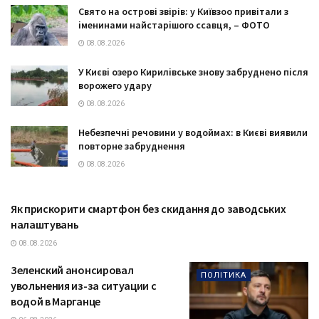
Свято на острові звірів: у Київзоо привітали з
іменинами найстарішого ссавця, – ФОТО
08.08.2026
У Києві озеро Кирилівське знову забруднено після
ворожего удару
08.08.2026
Небезпечні речовини у водоймах: в Києві виявили
повторне забруднення
08.08.2026
Як прискорити смартфон без скидання до заводських
ТЕХНОЛОГІЇ
налаштувань
08.08.2026
Зеленский анонсировал
ПОЛІТИКА
увольнения из-за ситуации с
водой в Марганце