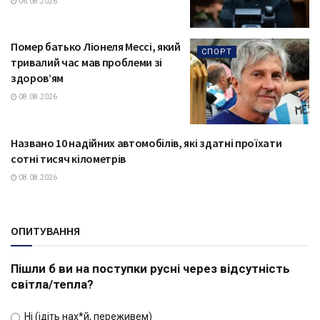
06.08.2026
Помер батько Ліонеля Мессі, який
СПОРТ
тривалий час мав проблеми зі
здоров’ям
08.08.2026
Названо 10 надійних автомобілів, які здатні проїхати
ТЕХНОЛОГІЇ
сотні тисяч кілометрів
08.08.2026
ОПИТУВАННЯ
Пішли б ви на поступки русні через відсутність
світла/тепла?
Ні (ідіть нах*й, переживем)