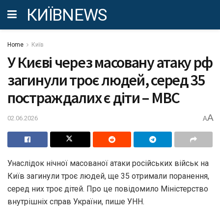
КИЇВNEWS
Home
Київ
У Києві через масовану атаку рф
загинули троє людей, серед 35
постраждалих є діти – МВС
A
02.06.2026
A
Унаслідок нічної масованої атаки російських військ на
Київ загинули троє людей, ще 35 отримали поранення,
серед них троє дітей. Про це повідомило Міністерство
внутрішніх справ України, пише УНН.