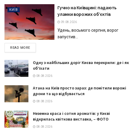
Гучно на Київщині: падають
КИЇВ
уламки ворожих об’єктів
09.08.2026
Удень, восьмого серпня, ворог
запустив...
DETAILS
READ MORE
Одну з найбільших доріг Києва перекрили: де і як
об’їхати
08.08.2026
Атака на Київ просто зараз: де помітили ворожі
дрони та що відбувається
08.08.2026
Неземна краса і сотня ароматів: у Києві
відкрилась квіткова виставка, – ФОТО
08.08.2026