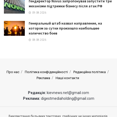
Гендиректор Novus запропонував запустити три
механізми підтримки бізнесу після атак РФ
09.08.2026
Генеральный штаб назвал направление, на
котором за сутки произошло наибольшее
количество боев
08.08.2026
Про нас
Політика конфіденційності
Редакційна політика
Реклама
Наші контакти
Редакція:
kievnews.net@gmail.com
Реклама:
digestmediaholding@gmail.com
Використання будь-яких текстових, графічних чи інших матеріалів,