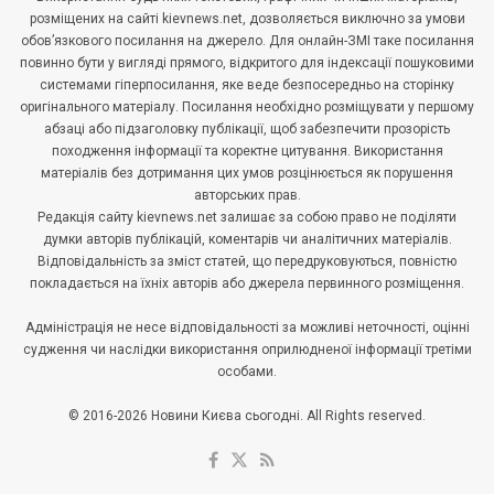
розміщених на сайті kievnews.net, дозволяється виключно за умови
обов’язкового посилання на джерело. Для онлайн-ЗМІ таке посилання
повинно бути у вигляді прямого, відкритого для індексації пошуковими
системами гіперпосилання, яке веде безпосередньо на сторінку
оригінального матеріалу. Посилання необхідно розміщувати у першому
абзаці або підзаголовку публікації, щоб забезпечити прозорість
походження інформації та коректне цитування. Використання
матеріалів без дотримання цих умов розцінюється як порушення
авторських прав.
Редакція сайту kievnews.net залишає за собою право не поділяти
думки авторів публікацій, коментарів чи аналітичних матеріалів.
Відповідальність за зміст статей, що передруковуються, повністю
покладається на їхніх авторів або джерела первинного розміщення.
Адміністрація не несе відповідальності за можливі неточності, оцінні
судження чи наслідки використання оприлюдненої інформації третіми
особами.
© 2016-2026 Новини Києва сьогодні. All Rights reserved.