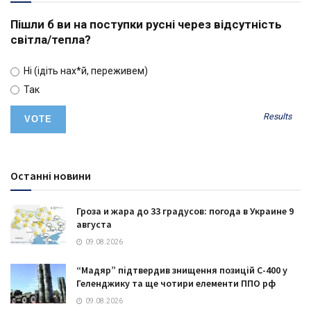
Пішли б ви на поступки русні через відсутність
світла/тепла?
Ні (ідіть нах*й, переживем)
Так
Results
Останні новини
Гроза и жара до 33 градусов: погода в Украине 9
августа
09.08.2026
“Мадяр” підтвердив знищення позицій С-400 у
Геленджику та ще чотири елементи ППО рф
09.08.2026