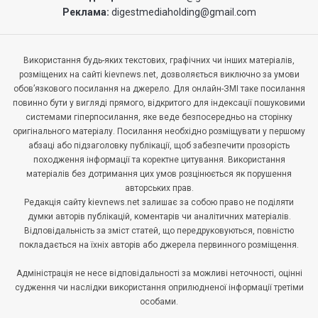
Реклама:
digestmediaholding@gmail.com
Використання будь-яких текстових, графічних чи інших матеріалів,
розміщених на сайті kievnews.net, дозволяється виключно за умови
обов’язкового посилання на джерело. Для онлайн-ЗМІ таке посилання
повинно бути у вигляді прямого, відкритого для індексації пошуковими
системами гіперпосилання, яке веде безпосередньо на сторінку
оригінального матеріалу. Посилання необхідно розміщувати у першому
абзаці або підзаголовку публікації, щоб забезпечити прозорість
походження інформації та коректне цитування. Використання
матеріалів без дотримання цих умов розцінюється як порушення
авторських прав.
Редакція сайту kievnews.net залишає за собою право не поділяти
думки авторів публікацій, коментарів чи аналітичних матеріалів.
Відповідальність за зміст статей, що передруковуються, повністю
покладається на їхніх авторів або джерела первинного розміщення.
Адміністрація не несе відповідальності за можливі неточності, оцінні
судження чи наслідки використання оприлюдненої інформації третіми
особами.