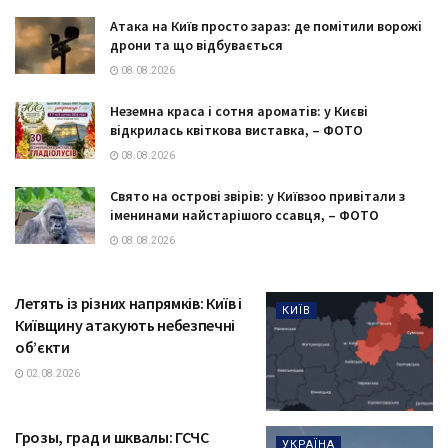
Атака на Київ просто зараз: де помітили ворожі
дрони та що відбувається
08.08.2026
Неземна краса і сотня ароматів: у Києві
відкрилась квіткова виставка, – ФОТО
08.08.2026
Свято на острові звірів: у Київзоо привітали з
іменинами найстарішого ссавця, – ФОТО
08.08.2026
Летять із різних напрямків: Київ і
КИЇВ
Київщину атакують небезпечні
об’єкти
02.08.2026
Грозы, град и шквалы: ГСЧС
УКРАЇНА