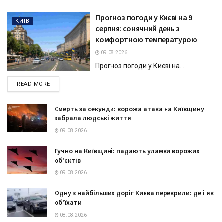
Прогноз погоди у Києві на 9
КИЇВ
серпня: сонячний день з
комфортною температурою
09.08.2026
Прогноз погоди у Києві на...
DETAILS
READ MORE
Смерть за секунди: ворожа атака на Київщину
забрала людські життя
09.08.2026
Гучно на Київщині: падають уламки ворожих
об’єктів
09.08.2026
Одну з найбільших доріг Києва перекрили: де і як
об’їхати
08.08.2026