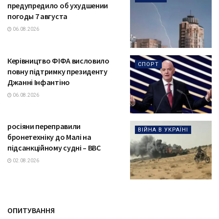
предупредило об ухудшении
погоды 7 августа
06.08.2026
Керівництво ФІФА висловило
СПОРТ
повну підтримку президенту
Джанні Інфантіно
06.08.2026
росіяни переправили
ВІЙНА В УКРАЇНІ
бронетехніку до Малі на
підсанкційному судні – BBC
02.08.2026
ОПИТУВАННЯ