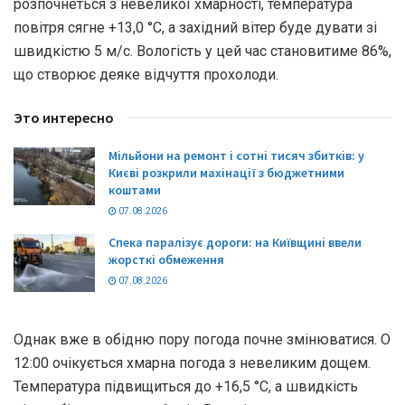
розпочнеться з невеликої хмарності, температура
повітря сягне +13,0 °С, а західний вітер буде дувати зі
швидкістю 5 м/с. Вологість у цей час становитиме 86%,
що створює деяке відчуття прохолоди.
Это интересно
Мільйони на ремонт і сотні тисяч збитків: у
Києві розкрили махінації з бюджетними
коштами
07.08.2026
Спека паралізує дороги: на Київщині ввели
жорсткі обмеження
07.08.2026
Однак вже в обідню пору погода почне змінюватися. О
12:00 очікується хмарна погода з невеликим дощем.
Температура підвищиться до +16,5 °С, а швидкість