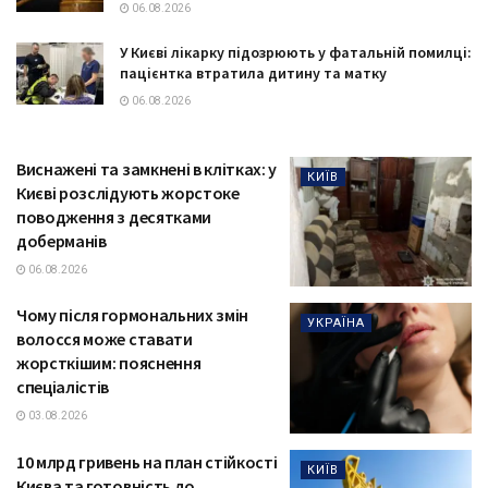
06.08.2026
У Києві лікарку підозрюють у фатальній помилці:
пацієнтка втратила дитину та матку
06.08.2026
Виснажені та замкнені в клітках: у
КИЇВ
Києві розслідують жорстоке
поводження з десятками
доберманів
06.08.2026
Чому після гормональних змін
УКРАЇНА
волосся може ставати
жорсткішим: пояснення
спеціалістів
03.08.2026
10 млрд гривень на план стійкості
КИЇВ
Києва та готовність до