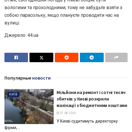
вологими та прохолодними, тому не забудьте взяти з
собою парасольку, якщо плануєте проводити час на
вулиці.
Джерело: 44.ua
Популярные
новости
Мільйони на ремонт і сотні тисяч
КИЇВ
збитків: у Києві розкрили
махінації з бюджетними коштами
07.08.2026
У Києві судитимуть директорку
фірми,...