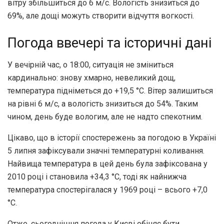
вітру збільшиться до 6 м/с. Вологість знизиться до
69%, але дощі можуть створити відчуття вогкості.
Погода ввечері та історичні дані
У вечірній час, о 18:00, ситуація не зміниться
кардинально: знову хмарно, невеликий дощ,
температура підніметься до +19,5 °С. Вітер залишиться
на рівні 6 м/с, а вологість знизиться до 54%. Таким
чином, день буде вологим, але не надто спекотним.
Цікаво, що в історії спостережень за погодою в Україні
5 липня зафіксували значні температурні коливання.
Найвища температура в цей день була зафіксована у
2010 році і становила +34,3 °С, тоді як найнижча
температура спостерігалася у 1969 році – всього +7,0
°С.
Отже, сьогоднішня погода у Києві обіцяє бути