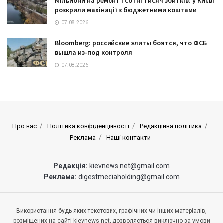
Мільйони на ремонт і сотні тисяч збитків: у Києві
розкрили махінації з бюджетними коштами
07.08.2026
Bloomberg: российские элиты боятся, что ФСБ
вышла из-под контроля
07.08.2026
Про нас
Політика конфіденційності
Редакційна політика
Реклама
Наші контакти
Редакція:
kievnews.net@gmail.com
Реклама:
digestmediaholding@gmail.com
Використання будь-яких текстових, графічних чи інших матеріалів,
розміщених на сайті kievnews.net, дозволяється виключно за умови