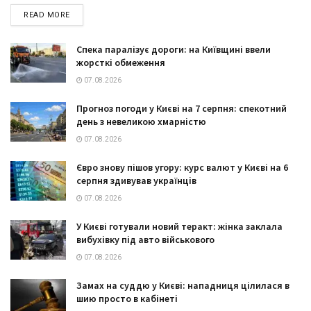
DETAILS
READ MORE
Спека паралізує дороги: на Київщині ввели
жорсткі обмеження
07.08.2026
Прогноз погоди у Києві на 7 серпня: спекотний
день з невеликою хмарністю
07.08.2026
Євро знову пішов угору: курс валют у Києві на 6
серпня здивував українців
07.08.2026
У Києві готували новий теракт: жінка заклала
вибухівку під авто військового
07.08.2026
Замах на суддю у Києві: нападниця цілилася в
шию просто в кабінеті