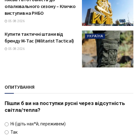
опалювального сезону – Кличко
виступив на РНБО
05.08.2026
Купити тактичні штани від
УКРАЇНА
бренду М-Тас (Militarist Tactical)
05.08.2026
ОПИТУВАННЯ
Пішли б ви на поступки русні через відсутність
світла/тепла?
Ні (ідіть нах*й, переживем)
Так