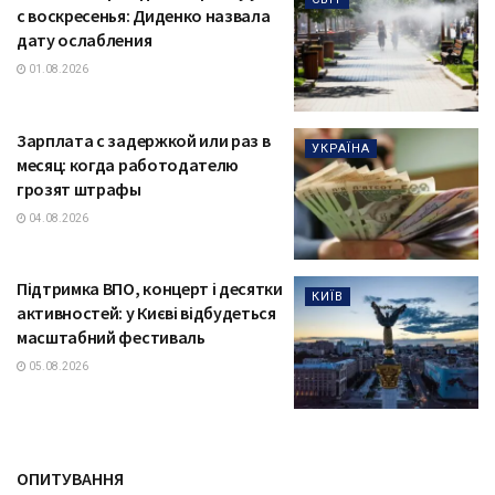
с воскресенья: Диденко назвала
дату ослабления
01.08.2026
Зарплата с задержкой или раз в
УКРАЇНА
месяц: когда работодателю
грозят штрафы
04.08.2026
Підтримка ВПО, концерт і десятки
КИЇВ
активностей: у Києві відбудеться
масштабний фестиваль
05.08.2026
ОПИТУВАННЯ