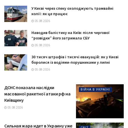
У Києві через спеку охолоджують трамвайні
колії: як це працює
05.08.2026
Наводив балістику на Київ: після чергової
“розвідки” його затримала СБУ
05.08.2026
30 тисяч штрафів і тисячі евакуацій: як у Києві
боролися із водіями-порушниками у липні
05.08.2026
ДСНС показала наслідки
ВІЙНА В УКРАЇНІ
масованої ракетної атаки рф на
Київщину
05.08.2026
Сильная жара идет в Украину уже
СВІТ