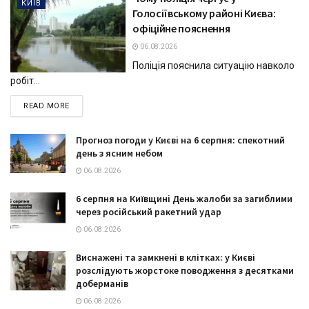
КИЇВ
Голосіївському районі Києва:
офіційне пояснення
06.08.2026
Поліція пояснила ситуацію навколо
робіт...
DETAILS
READ MORE
Прогноз погоди у Києві на 6 серпня: спекотний
день з ясним небом
06.08.2026
6 серпня на Київщині День жалоби за загиблими
через російський ракетний удар
06.08.2026
Виснажені та замкнені в клітках: у Києві
розслідують жорстоке поводження з десятками
доберманів
06.08.2026