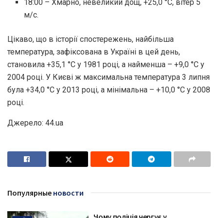
18:00 – Хмарно, невеликий дощ, +25,0 °С, вітер 5
м/с.
Цікаво, що в історії спостережень, найбільша
температура, зафіксована в Україні в цей день,
становила +35,1 °С у 1981 році, а найменша – +9,0 °С у
2004 році. У Києві ж максимальна температура 3 липня
була +34,0 °С у 2013 році, а мінімальна – +10,0 °С у 2008
році.
Джерело: 44.ua
Популярные
новости
Чому поліція чергує у