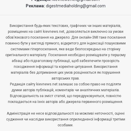
Реклама:
digestmediaholding@gmail.com
Використання будь-яких текстових, графічних чи інших матеріалів,
розміщених на сайті kievnews.net, дозволяється виключно за умови
обов’язкового посилання на джерело. Для онлайн-ЗМІ таке посилання
повинно бути у вигляді прямого, відкритого для індексації пошуковими
системами гіперпосилання, яке веде безпосередньо на сторінку
оригінального матеріалу. Посилання необхідно розміщувати у першому
абзаці або підзаголовку публікації, щоб забезпечити прозорість
походження інформації та коректне цитування. Використання
матеріалів без дотримання цих умов розцінюється як порушення
авторських прав.
Редакція сайту kievnews.net залишає за собою право не поділяти
думки авторів публікацій, коментарів чи аналітичних матеріалів.
Відповідальність за зміст статей, що передруковуються, повністю
покладається на їхніх авторів або джерела первинного розміщення.
Адміністрація не несе відповідальності за можливі неточності, оцінні
судження чи наслідки використання оприлюдненої інформації третіми
особами.