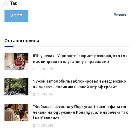
Так
Results
Останні новини
ІПН у чеках “Укрпошти”: юрист розповів, хто і як
має виправити плутанину з правилами
10.08.2026
Чужой автомобиль заблокировал выезд: можно
ли вызвать полицию и какой штраф грозит
10.08.2026
"Фейкове" весілля: у Португалії тисячі фанатів
чекали на одруження Роналду, але наречені так
і не з'явилися
10.08.2026