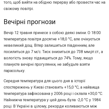
того, щоб вийти на обідню перерву або провести час на
свіжому повітрі.
Вечірні прогнози
Вечір 12 травня принесе з собою деякі зміни. О 18:00
температура повітря досягне +18,0 °С, але очікується
невеликий дощ. Вітер залишиться південним, але
посилиться до 7 м/с. Тиск знизиться до 738 мм.рт.ст., а
вологість знову підвищиться до 74%. Тому, якщо
плануєте вечірні прогулянки, не забудьте взяти
парасольку.
Середня температура для цього дня в історії
спостережень у Києві становить +15,0 °С, а найвища
температура зафіксована у 2006 році і склала +30,0 °С.
Найнижча температура у цей день була -2,0 °С у 1984
році. В Україні в цілому, рекорди коливаються між