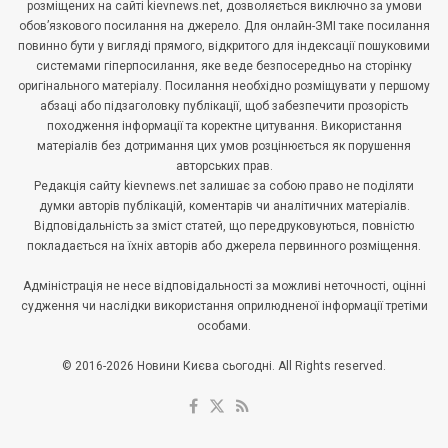
розміщених на сайті kievnews.net, дозволяється виключно за умови
обов’язкового посилання на джерело. Для онлайн-ЗМІ таке посилання
повинно бути у вигляді прямого, відкритого для індексації пошуковими
системами гіперпосилання, яке веде безпосередньо на сторінку
оригінального матеріалу. Посилання необхідно розміщувати у першому
абзаці або підзаголовку публікації, щоб забезпечити прозорість
походження інформації та коректне цитування. Використання
матеріалів без дотримання цих умов розцінюється як порушення
авторських прав.
Редакція сайту kievnews.net залишає за собою право не поділяти
думки авторів публікацій, коментарів чи аналітичних матеріалів.
Відповідальність за зміст статей, що передруковуються, повністю
покладається на їхніх авторів або джерела первинного розміщення.
Адміністрація не несе відповідальності за можливі неточності, оцінні
судження чи наслідки використання оприлюдненої інформації третіми
особами.
© 2016-2026 Новини Києва сьогодні. All Rights reserved.