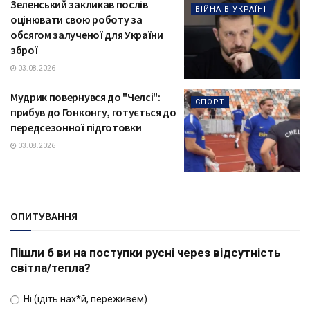
Зеленський закликав послів
ВІЙНА В УКРАЇНІ
оцінювати свою роботу за
обсягом залученої для України
зброї
03.08.2026
Мудрик повернувся до "Челсі":
СПОРТ
прибув до Гонконгу, готується до
передсезонної підготовки
03.08.2026
ОПИТУВАННЯ
Пішли б ви на поступки русні через відсутність
світла/тепла?
Ні (ідіть нах*й, переживем)