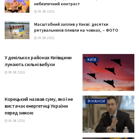
небезпечний контраст
09.08.2026
Масштабний заплив у Києві: десятки
рятувальників пливли на човнах, – ФОТО
09.08.2026
У декількох районах Київщини
КИЇВ
лунають сильні вибухи
08.08.2026
Корецький назвав суму, якої не
ФІНАНСИ
вистачає енергетиці України
перед зимою
04.08.2026