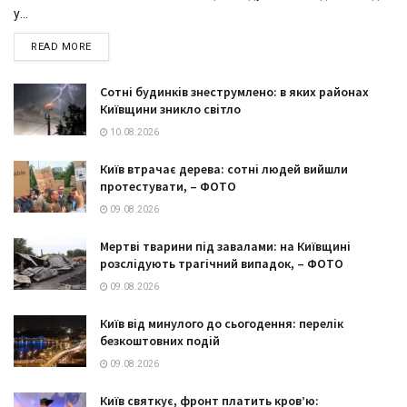
у...
DETAILS
READ MORE
Сотні будинків знеструмлено: в яких районах
Київщини зникло світло
10.08.2026
Київ втрачає дерева: сотні людей вийшли
протестувати, – ФОТО
09.08.2026
Мертві тварини під завалами: на Київщині
розслідують трагічний випадок, – ФОТО
09.08.2026
Київ від минулого до сьогодення: перелік
безкоштовних подій
09.08.2026
Київ святкує, фронт платить кров’ю: