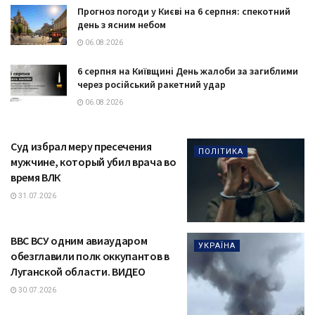
Прогноз погоди у Києві на 6 серпня: спекотний
день з ясним небом
06.08.2026
6 серпня на Київщині День жалоби за загиблими
через російський ракетний удар
06.08.2026
Суд избрал меру пресечения
ПОЛІТИКА
мужчине, который убил врача во
время ВЛК
31.07.2026
ВВС ВСУ одним авиаударом
УКРАЇНА
обезглавили полк оккупантов в
Луганской области. ВИДЕО
30.07.2026