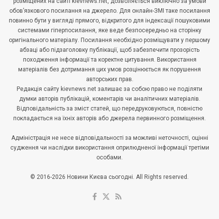
розміщених на сайті kievnews.net, дозволяється виключно за умови
обов’язкового посилання на джерело. Для онлайн-ЗМІ таке посилання
повинно бути у вигляді прямого, відкритого для індексації пошуковими
системами гіперпосилання, яке веде безпосередньо на сторінку
оригінального матеріалу. Посилання необхідно розміщувати у першому
абзаці або підзаголовку публікації, щоб забезпечити прозорість
походження інформації та коректне цитування. Використання
матеріалів без дотримання цих умов розцінюється як порушення
авторських прав.
Редакція сайту kievnews.net залишає за собою право не поділяти
думки авторів публікацій, коментарів чи аналітичних матеріалів.
Відповідальність за зміст статей, що передруковуються, повністю
покладається на їхніх авторів або джерела первинного розміщення.
Адміністрація не несе відповідальності за можливі неточності, оцінні
судження чи наслідки використання оприлюдненої інформації третіми
особами.
© 2016-2026 Новини Києва сьогодні. All Rights reserved.