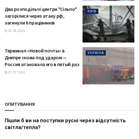
Два розподільчі центри "Сільпо"
КИЇВ
загорілися через атаку рф,
загинули 6 працівників
05.08.2026
Терминал «Новой почты» в
УКРАЇНА
Днепре снова под ударом —
Россия атаковала его в пятый раз
31.07.2026
ОПИТУВАННЯ
Пішли б ви на поступки русні через відсутність
світла/тепла?