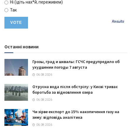
Ні (ідіть нах*й, переживем)
Так
Results
Останні новини
Грозы, град и шквалы: ГСЧС предупредило об
ухудшении погоды 7 августа
06.08.2026
Отруєна вода після обстрілу: у Києві триває
боротьба за відновлення озера
06.08.2026
Чи зірве експорт до 15% накопичення газу на
зиму: відповідь аналітика
06.08.2026