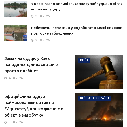
У Києві озеро Кирилівське знову забруднено після
ворожего удару
08.08.2026
Небезпечні речовини у водоймах: в Києві виявили
повторне забруднення
08.08.2026
Замах на суддю у Києві:
КИЇВ
нападниця цілилася в шию
просто в кабінеті
06.08.2026
рф здійснила одну з
ВІЙНА В УКРАЇНІ
наймасованіших атак на
"Укрнафту", пошкоджено сім
об’єктів видобутку
07.08.2026