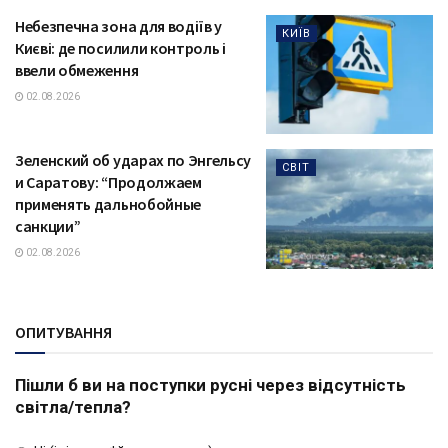
Небезпечна зона для водіїв у
КИЇВ
Києві: де посилили контроль і
ввели обмеження
02.08.2026
Зеленский об ударах по Энгельсу
СВІТ
и Саратову: “Продолжаем
применять дальнобойные
санкции”
02.08.2026
ОПИТУВАННЯ
Пішли б ви на поступки русні через відсутність
світла/тепла?