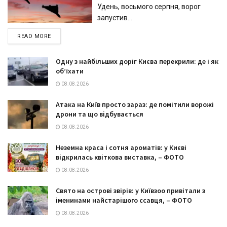
Удень, восьмого серпня, ворог
запустив...
DETAILS
READ MORE
Одну з найбільших доріг Києва перекрили: де і як
об’їхати
08.08.2026
Атака на Київ просто зараз: де помітили ворожі
дрони та що відбувається
08.08.2026
Неземна краса і сотня ароматів: у Києві
відкрилась квіткова виставка, – ФОТО
08.08.2026
Свято на острові звірів: у Київзоо привітали з
іменинами найстарішого ссавця, – ФОТО
08.08.2026