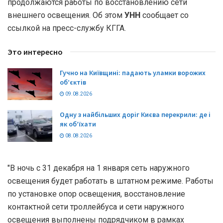
продолжаются работы по восстановлению сети
внешнего освещения. Об этом
УНН
сообщает со
ссылкой на пресс-службу КГГА.
Это интересно
Гучно на Київщині: падають уламки ворожих
об’єктів
09.08.2026
Одну з найбільших доріг Києва перекрили: де і
як об’їхати
08.08.2026
"В ночь с 31 декабря на 1 января сеть наружного
освещения будет работать в штатном режиме. Работы
по установке опор освещения, восстановление
контактной сети троллейбуса и сети наружного
освещения выполнены подрядчиком в рамках