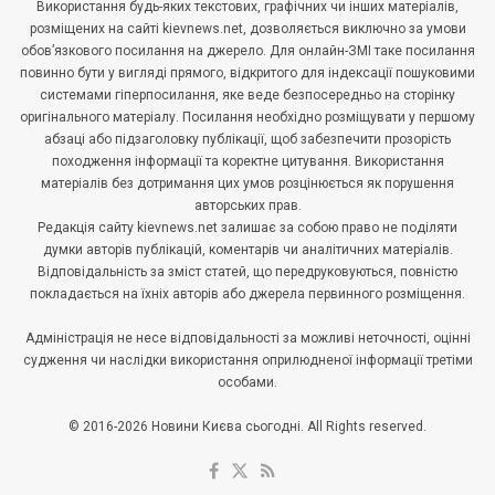
Використання будь-яких текстових, графічних чи інших матеріалів,
розміщених на сайті kievnews.net, дозволяється виключно за умови
обов’язкового посилання на джерело. Для онлайн-ЗМІ таке посилання
повинно бути у вигляді прямого, відкритого для індексації пошуковими
системами гіперпосилання, яке веде безпосередньо на сторінку
оригінального матеріалу. Посилання необхідно розміщувати у першому
абзаці або підзаголовку публікації, щоб забезпечити прозорість
походження інформації та коректне цитування. Використання
матеріалів без дотримання цих умов розцінюється як порушення
авторських прав.
Редакція сайту kievnews.net залишає за собою право не поділяти
думки авторів публікацій, коментарів чи аналітичних матеріалів.
Відповідальність за зміст статей, що передруковуються, повністю
покладається на їхніх авторів або джерела первинного розміщення.
Адміністрація не несе відповідальності за можливі неточності, оцінні
судження чи наслідки використання оприлюдненої інформації третіми
особами.
© 2016-2026 Новини Києва сьогодні. All Rights reserved.