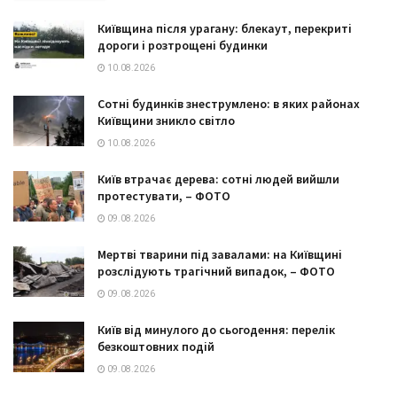
Київщина після урагану: блекаут, перекриті
дороги і розтрощені будинки
10.08.2026
Сотні будинків знеструмлено: в яких районах
Київщини зникло світло
10.08.2026
Київ втрачає дерева: сотні людей вийшли
протестувати, – ФОТО
09.08.2026
Мертві тварини під завалами: на Київщині
розслідують трагічний випадок, – ФОТО
09.08.2026
Київ від минулого до сьогодення: перелік
безкоштовних подій
09.08.2026