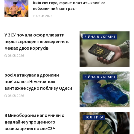
Київ святкує, фронт платить кров’ю:
небезпечний контраст
09.08.2026
У ЗСУ почали оформлювати
ВІЙНА В УКРАЇНІ
перші спрощені переведення в
межах двох корпусів
06.08.2026
росія атакувала дронами
ВІЙНА В УКРАЇНІ
пов’язане з Німеччиною
вантажне судно поблизу Одеси
06.08.2026
В Минобороны напомнили о
ПОЛІТИКА
дедлайне упрощенного
возвращения после СЗЧ