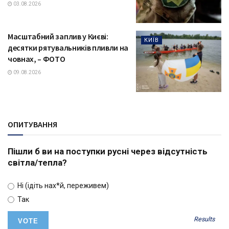
03.08.2026
Масштабний заплив у Києві:
КИЇВ
десятки рятувальників пливли на
човнах, – ФОТО
09.08.2026
ОПИТУВАННЯ
Пішли б ви на поступки русні через відсутність
світла/тепла?
Ні (ідіть нах*й, переживем)
Так
Results