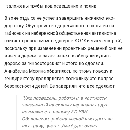
· заложены трубы под освещение и полив.
В зоне отдыха не успели завершить нижнюю эко-
дорожку. Обустройство деревянного покрытия на
габионах на набережной общественная активистка
считает проколом менеджеров КО "Киевзеленстрой",
поскольку при изменении проектных решений они не
внесли дерево в заказ, затем пообещали купить
дерево за "инвесторские" и этого не сделали.
Аннабелла Морина обратилась по этому поводу к
гендиректору предприятия, поскольку это вопрос
безопасности детей. Ее заверили, что все сделают.
"Уже проведены работы и, в частности,
завезенный на склоны чернозем дадут
возможность нашему КП УЗН
Оболонского района весной высадить на
них траву, цветы. Уже будет очень