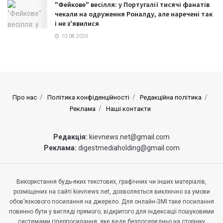
"Фейкове" весілля: у Португалії тисячі фанатів
чекали на одруження Роналду, але наречені так
і не з'явилися
10.08.2026
Про нас
Політика конфіденційності
Редакційна політика
Реклама
Наші контакти
Редакція:
kievnews.net@gmail.com
Реклама:
digestmediaholding@gmail.com
Використання будь-яких текстових, графічних чи інших матеріалів,
розміщених на сайті kievnews.net, дозволяється виключно за умови
обов’язкового посилання на джерело. Для онлайн-ЗМІ таке посилання
повинно бути у вигляді прямого, відкритого для індексації пошуковими
системами гіперпосилання, яке веде безпосередньо на сторінку