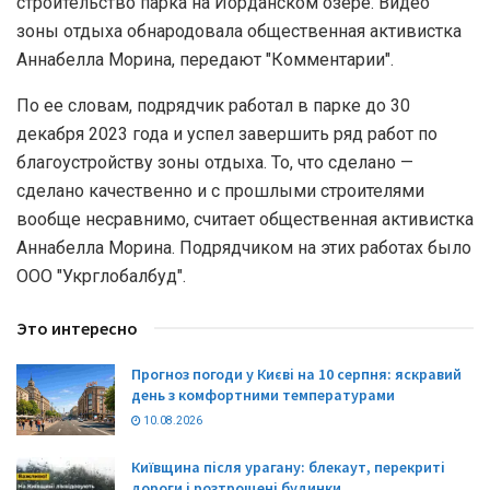
строительство парка на Иорданском озере. Видео
зоны отдыха обнародовала общественная активистка
Аннабелла Морина, передают "Комментарии".
По ее словам, подрядчик работал в парке до 30
декабря 2023 года и успел завершить ряд работ по
благоустройству зоны отдыха. То, что сделано —
сделано качественно и с прошлыми строителями
вообще несравнимо, считает общественная активистка
Аннабелла Морина. Подрядчиком на этих работах было
ООО "Укрглобалбуд".
Это интересно
Прогноз погоди у Києві на 10 серпня: яскравий
день з комфортними температурами
10.08.2026
Київщина після урагану: блекаут, перекриті
дороги і розтрощені будинки