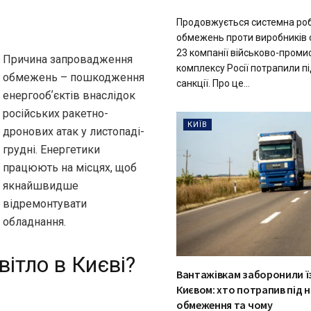
Продовжується системна роб
обмежень проти виробників
23 компанії військово-проми
Причина запровадження
комплексу Росії потрапили пі
обмежень – пошкодження
санкції. Про це...
енергообʼєктів внаслідок
російських ракетно-
КИЇВ
дронових атак у листопаді-
грудні. Енергетики
працюють на місцях, щоб
якнайшвидше
відремонтувати
обладнання.
ітло в Києві?
Вантажівкам заборонили ї
Києвом: хто потрапив під н
обмеження та чому