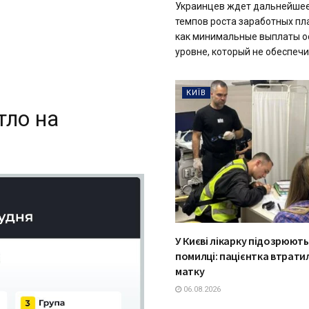
Украинцев ждет дальнейше
темпов роста заработных пла
как минимальные выплаты о
уровне, который не обеспечит
КИЇВ
тло на
У Києві лікарку підозрюють
помилці: пацієнтка втрати
матку
06.08.2026