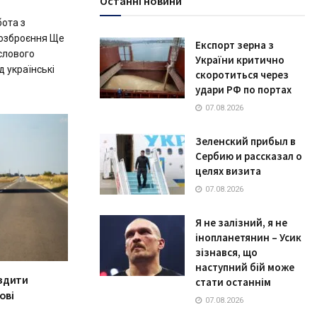
Останні новини
ота з
 озброєння Ще
Експорт зерна з
слового
України критично
д українські
скоротиться через
удари РФ по портах
07.08.2026
Зеленский прибыл в
Сербию и рассказал о
целях визита
07.08.2026
Я не залізний, я не
інопланетянин – Усик
зізнався, що
наступний бій може
здити
стати останнім
ові
07.08.2026