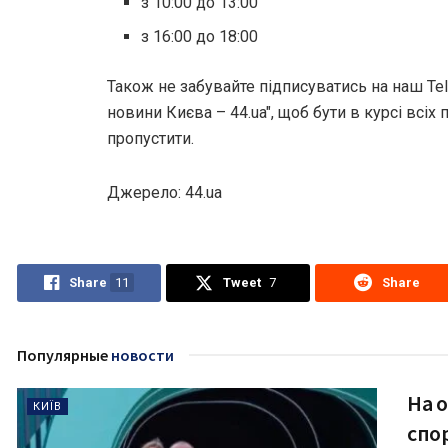
з 10:00 до 13:00
з 16:00 до 18:00
Також не забувайте підписуватись на наш Te
новини Києва – 44.ua", щоб бути в курсі всіх п
пропустити.
Джерело: 44.ua
Share
11
Tweet
7
Share
Популярные
новости
На о
КИЇВ
спо