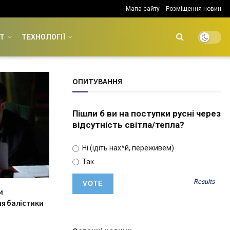
Мапа сайту
Розміщення новин
Т
ТЕХНОЛОГІЇ
ОПИТУВАННЯ
Пішли б ви на поступки русні через
відсутність світла/тепла?
Ні (ідіть нах*й, переживем)
Так
Results
и
я балістики