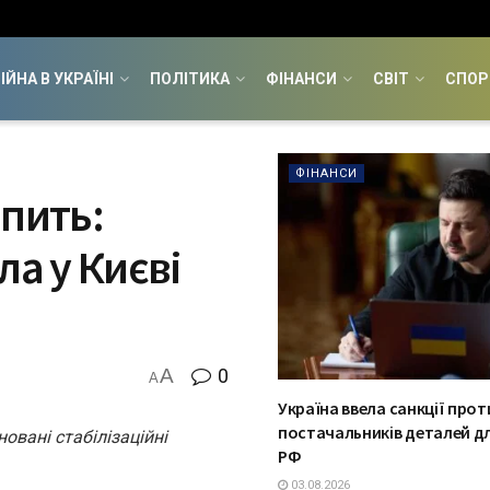
ІЙНА В УКРАЇНІ
ПОЛІТИКА
ФІНАНСИ
СВІТ
СПОР
ФІНАНСИ
епить:
ла у Києві
A
0
A
Україна ввела санкції прот
постачальників деталей дл
новані стабілізаційні
РФ
03.08.2026