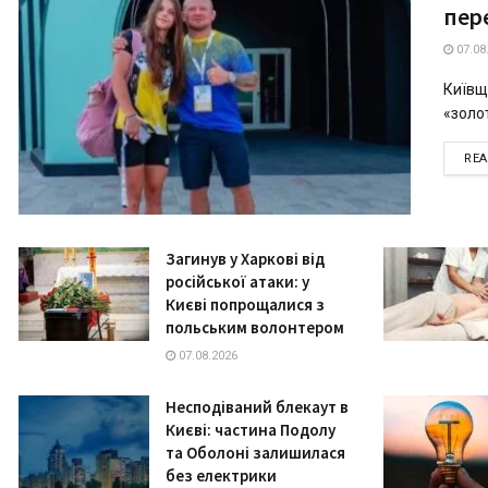
пер
07.08
Київщ
«золот
RE
Загинув у Харкові від
російської атаки: у
Києві попрощалися з
польським волонтером
07.08.2026
Несподіваний блекаут в
Києві: частина Подолу
та Оболоні залишилася
без електрики