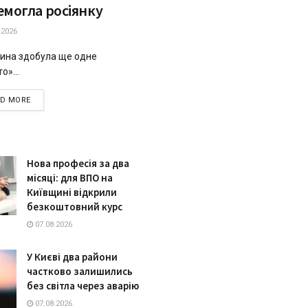
емогла росіянку
.2026
ина здобула ще одне
о»...
DETAILS
AD MORE
Нова професія за два
місяці: для ВПО на
Київщині відкрили
безкоштовний курс
07.08.2026
У Києві два райони
частково залишились
без світла через аварію
07.08.2026