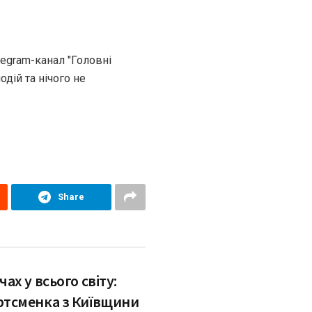
legram-канал "Головні
одій та нічого не
Share
чах у всього світу:
ртсменка з Київщини