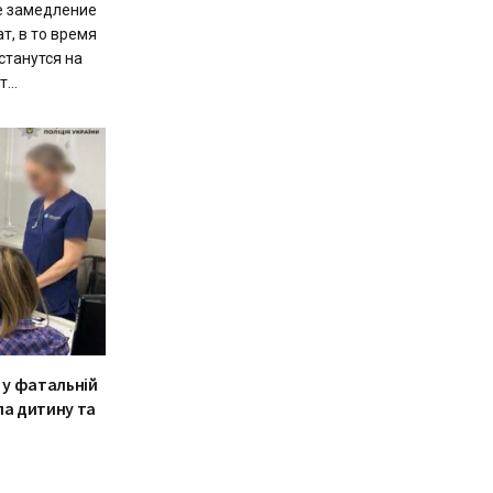
е замедление
т, в то время
станутся на
...
 у фатальній
ла дитину та