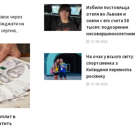
Избили постояльца
отеля во Львове и
івок через
сняли с его счета 58
виїжджати на
тысяч: подозрение
серпня,...
несовершеннолетним
07.08.2026
На очах у всього світу:
спортсменка з
Київщини перемогла
росіянку
07.08.2026
рплат в
атить