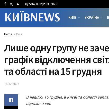
Субота, 8 Серпня, 2026
КИЇВNEWS
КИЇВ
УКРАЇНА
В
Home
Київ
Лише одну групу не зач
графік відключення світ
та області на 15 грудня
14.12.2024
В неділю, 15 грудня, в Києві та області запла
відключення.